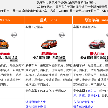
汽车时，它的发动机仍然来源于奥斯汀的设计。
1980年代末，日产又在美国市场引进了一个新的豪华品牌──“无
4年推出，是一款后驱豪华行政级轿车。风度（Cefiro）是一款于1988年推出的中级
March
骊威 Livina
颐达 骐达 Tiid
车型：
小型车
车型：
紧凑型轿车
油耗低，外观及内饰
新锐车评：
骊威空间宽敞实用，加速
新锐车评：
颐达是三厢，骐
操控灵活，安全配置
效果较好，油耗低，价格合理，皮薄
厢，油耗低，空间宽敞实用
多为硬塑料，质感
车身轻，高速稳定性稍差，内饰做工
工细致，配置实用，底盘不
较多；高速稳定性
粗糙，用料差，变速箱异响、驱动轴
挂硬，噪音大 异响 皮薄等
倾明显。
轴承渗油等问题多。
高速稳定差，车门缝隙大。
竞争车型：
POLO 飞度 天语SX4
竞争车型：
高尔夫
、现代i3
度
、
世嘉
、
天语SX4
、欧风
让越野激发人生
东风日产新轩逸2
外形脱胎换骨 日
逍客驾驶体验之