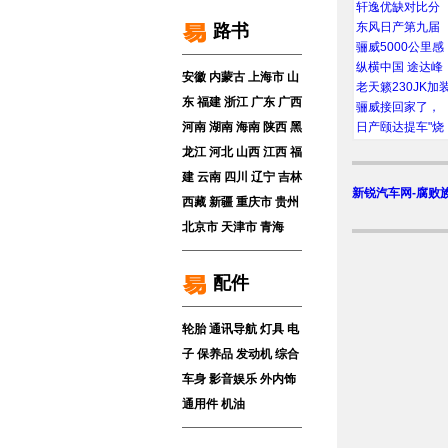
轩逸优缺对比分
东风日产第九届
路书
骊威5000公里感
纵横中国 途达峰
安徽
内蒙古
上海市
山
老天籁230JK加
东
福建
浙江
广东
广西
骊威接回家了，
河南
湖南
海南
陕西
黑
日产颐达提车"烧
龙江
河北
山西
江西
福
建
云南
四川
辽宁
吉林
新锐汽车网-腐败
西藏
新疆
重庆市
贵州
北京市
天津市
青海
配件
轮胎
通讯导航
灯具
电
子
保养品
发动机
综合
车身
影音娱乐
外内饰
通用件
机油