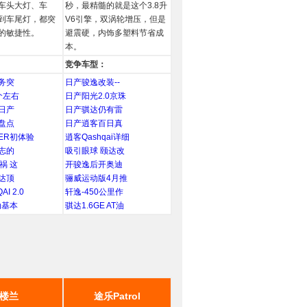
车头大灯、车
秒，最精髓的就是这个3.8升
到车尾灯，都突
V6引擎，双涡轮增压，但是
的敏捷性。
避震硬，内饰多塑料节省成
本。
竞争车型：
务突
日产骏逸改装--
个左右
日产阳光2.0京珠
日产
日产骐达仍有雷
盘点
日产逍客百日真
VER初体验
逍客Qashqai详细
志的
吸引眼球 颐达改
祸 这
开骏逸后开奥迪
达顶
骊威运动版4月推
I 2.0
轩逸-450公里作
动基本
骐达1.6GE AT油
楼兰
途乐Patrol