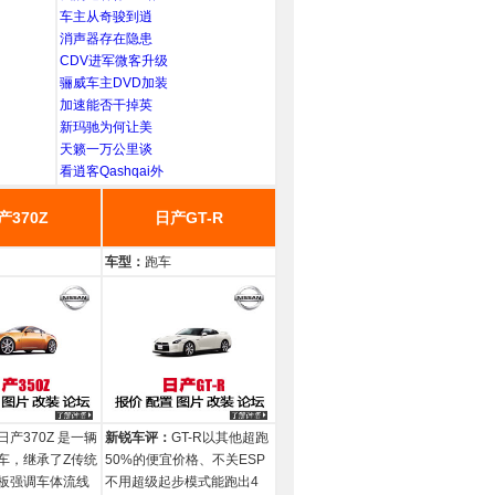
车主从奇骏到逍
消声器存在隐患
CDV进军微客升级
骊威车主DVD加装
加速能否干掉英
新玛驰为何让美
天籁一万公里谈
看逍客Qashqai外
产370Z
日产GT-R
车型：
跑车
日产370Z 是一辆
新锐车评：
GT-R以其他超跑
车，继承了Z传统
50%的便宜价格、不关ESP
板强调车体流线
不用超级起步模式能跑出4