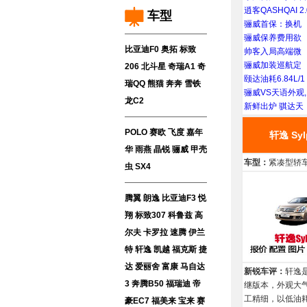
逍客QASHQAI 2.
车型
骊威首保：换机
骊威保养费用欲
比亚迪F0
奥拓
标致
帅客入局高端微
骊威加装巡航定
206
北斗星
奇瑞A1
奇
颐达油耗6.84L/1
瑞QQ
熊猫
奔奔
雪铁
骊威VS天语外观,
龙C2
新鲜出炉 骐达天
POLO
赛欧
飞度
嘉年
轩逸 Syl
华
雨燕
晶锐
骊威
甲壳
车型：
紧凑型轿
虫
SX4
腾翼
朗逸
比亚迪F3
悦
翔
标致307
科鲁兹
高
尔夫
卡罗拉
速腾
伊兰
特
轩逸
凯越
福克斯
捷
达
爱丽舍
富康
马自达
新锐车评：
轩逸
3
奔腾B50
福瑞迪
帝
继版本，外观大
工精细，以低油
豪EC7
福美来
宝来
赛