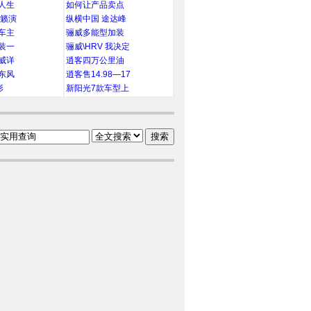
人生
如何让产品卖点
天籁演
纵横中国 途达峰
车主
骊威多能型加装
装一
骊威\HRV 我决定
威详
逍客四万公里油
东风
逍客售14.98—17
形
新阳光7款车型上