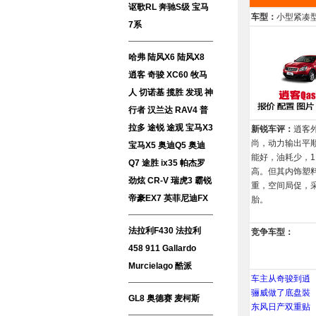
讴歌RL
奔驰S级
宝马
车型：
小型紧凑型
7系
哈弗
陆风X6
陆风X8
逍客
奇骏
XC60
牧马
人
切诺基
揽胜
发现
神
行者
汉兰达
RAV4
普
拉多
途锐
途观
宝马X3
新锐车评：
逍客
尚，动力输出平
宝马X5
奥迪Q5
奥迪
能好，油耗少，1
Q7
途胜
ix35
帕杰罗
高。但其内饰塑
劲炫
CR-V
瑞虎3
霸锐
重，空间局促，
帝豪EX7
英菲尼迪FX
胎。
法拉利F430
法拉利
竞争车型：
458
911
Gallardo
Murcielago
酷派
车主从奇骏到逍
骊威做了底盘裝
GL8
奥德赛
麦柯斯
东风日产双重贴