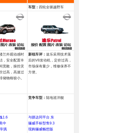
车型：
四轮全驱越野车
楼兰外观动感时
新锐车评：
途乐采用技术落
洁，安全配置丰
后的V8发动机，定价过高，
间宽敞，操控灵
市场保有量少，维修保养不
价过高，高速过
方便。
排储物格较小。
竞争车型：
陆地巡洋舰
1.6
与骐达同平台 东
的美中
骊威手标型售9.3
得!真
现购骊威畅想版