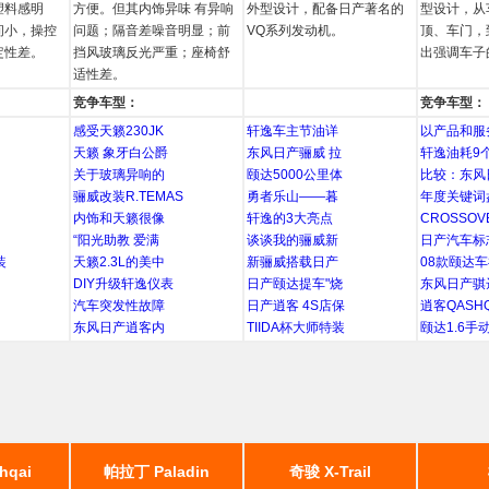
塑料感明
方便。但其内饰异味 有异响
外型设计，配备日产著名的
型设计，从
间小，操控
问题；隔音差噪音明显；前
VQ系列发动机。
顶、车门，
定性差。
挡风玻璃反光严重；座椅舒
出强调车子
适性差。
竞争车型：
竞争车型：
感受天籁230JK
轩逸车主节油详
以产品和服
天籁 象牙白公爵
东风日产骊威 拉
轩逸油耗9
关于玻璃异响的
颐达5000公里体
比较：东风
骊威改装R.TEMAS
勇者乐山——暮
年度关键词
内饰和天籁很像
轩逸的3大亮点
CROSSO
“阳光助教 爱满
谈谈我的骊威新
日产汽车标
装
天籁2.3L的美中
新骊威搭载日产
08款颐达车
DIY升级轩逸仪表
日产颐达提车"烧
东风日产骐
汽车突发性故障
日产逍客 4S店保
逍客QASHQA
东风日产逍客内
TIIDA杯大师特装
颐达1.6手
hqai
帕拉丁 Paladin
奇骏 X-Trail