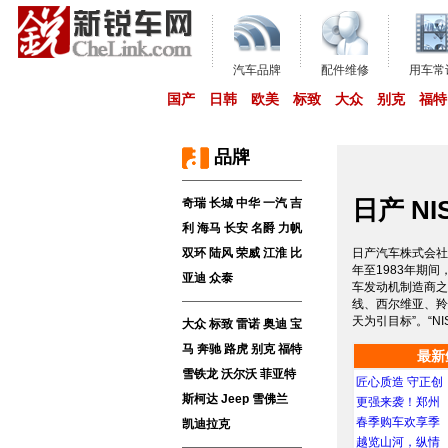
汽车品牌
配件维修
用车常
国产
日韩
欧美
标致
大众
别克
福特
品牌
日产 NI
奇瑞
长城
中华
一汽
吉
利
海马
长安
名爵
力帆
双环
陆风
荣威
江淮
比
日产汽车株式会社
年至1983年期间
亚迪
众泰
车发动机制造商之
线、西尔维亚、羚
天为引目标”。“N
大众
标致
雷诺
奥迪
宝
马
奔驰
路虎
别克
福特
最新
雪铁龙
沃尔沃
菲亚特
匠心质造 守正创
斯柯达
Jeep
雪佛兰
更强来袭！郑州
春季购车欢享季
凯迪拉克
越览山河，纵情