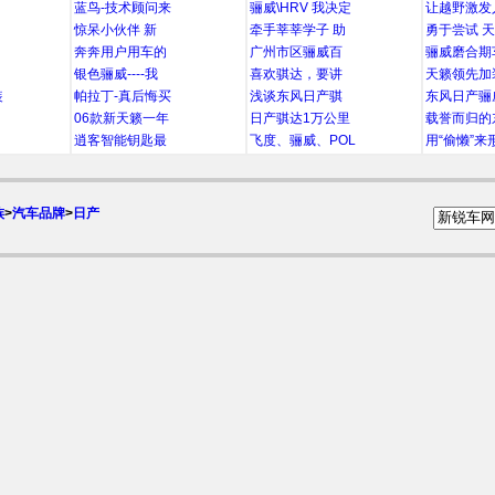
蓝鸟-技术顾问来
骊威\HRV 我决定
让越野激发
惊呆小伙伴 新
牵手莘莘学子 助
勇于尝试 
奔奔用户用车的
广州市区骊威百
骊威磨合期
银色骊威----我
喜欢骐达，要讲
天籁领先加
装
帕拉丁-真后悔买
浅谈东风日产骐
东风日产骊
06款新天籁一年
日产骐达1万公里
载誉而归的
逍客智能钥匙最
飞度、骊威、POL
用“偷懒”来
族
>
汽车品牌
>
日产