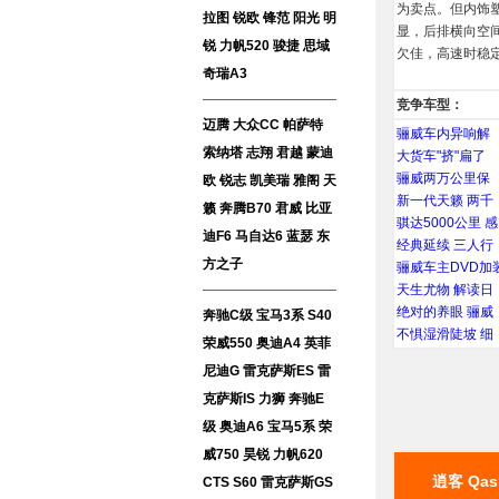
为卖点。但内饰
拉图
锐欧
锋范
阳光
明
显，后排横向空
锐
力帆520
骏捷
思域
欠佳，高速时稳
奇瑞A3
竞争车型：
迈腾
大众CC
帕萨特
骊威车内异响解
索纳塔
志翔
君越
蒙迪
大货车"挤"扁了
骊威两万公里保
欧
锐志
凯美瑞
雅阁
天
新一代天籁 两千
籁
奔腾B70
君威
比亚
骐达5000公里 感
迪F6
马自达6
蓝瑟
东
经典延续 三人行
方之子
骊威车主DVD加
天生尤物 解读日
绝对的养眼 骊威
奔驰C级
宝马3系
S40
不惧湿滑陡坡 细
荣威550
奥迪A4
英菲
尼迪G
雷克萨斯ES
雷
克萨斯IS
力狮
奔驰E
级
奥迪A6
宝马5系
荣
威750
昊锐
力帆620
逍客 Qas
CTS
S60
雷克萨斯GS