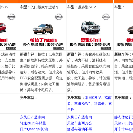
SUV
车型：
入门级豪华运动车
车型：
紧凑型SUV
车型：
外观运动时
新锐车评：
帕拉丁以在美国
新锐车评：
奇骏外形硬朗粗
新锐车评：
顺，安全性
生产的埃斯特拉为原型，外
矿，动力不错，油耗经济，
尚，内饰简
.6L性价比
形硬朗彪悍，结实耐用，加
操控好，采用智能全模式四
富，乘坐空
料感强异味
速好，后备箱大。但其没有
驱系统，但其内饰效果一
活。但其售
采用韩泰轮
EBD安全配置需加强，弯道
般，做工差，异响，球笼漏
弯侧倾，后
侧倾较明显；内饰做工粗
油等问题多，售后服务遭诟
糙；异响等小毛病多。
病。
竞争车型：
竞争车型：
本田CR-V
、
指南
竞争车型：
者
、
丰田RAV4
、
科雷傲
、
索
兰托
东风日产逍客内
东风日产逍客内
静态体验轩逸
轩逸2015年销量
天籁车主两万公
天籁2.3L
日产Qashqai长轴
舒适与运动不再
开车十年心