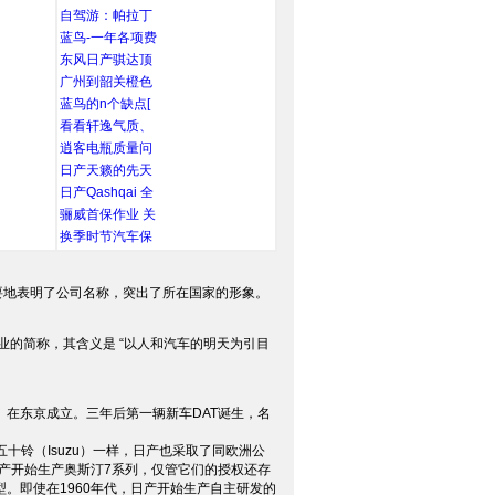
自驾游：帕拉丁
蓝鸟-一年各项费
东风日产骐达顶
广州到韶关橙色
蓝鸟的n个缺点[
看看轩逸气质、
逍客电瓶质量问
日产天籁的先天
日产Qashqai 全
骊威首保作业 关
换季时节汽车保
扼要地表明了公司名称，突出了所在国家的形象。
本产业的简称，其含义是 “以人和汽车的明天为引目
场）在东京成立。三年后第一辆新车DAT诞生，名
)和五十铃（Isuzu）一样，日产也采取了同欧洲公
日产开始生产奥斯汀7系列，仅管它们的授权还存
。即使在1960年代，日产开始生产自主研发的