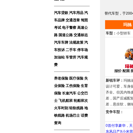
汽车贷款
汽车用品
汽
替代车型，于200
车品牌
交通违章
驾照
玛驰 
考试
电子警察
高速公
车型：
小型轿车
路
国道公路
交通标志
汽车车牌
法规政策
汽
车投诉
二手车
停车场
加油站
车管所
汽车规
费
养老保险
医疗保险
失
新锐车评：
玛驰
业保险
工伤保险
生育
设计可爱，车身
齐全。但其内饰
保险
长途汽车
公交巴
差，国产后减配
士
飞机航班
轮船班次
差，悬挂软，侧
火车时刻
轻轨线路
地
竞争车型：
铁线路
机场巴士
话费
查询
0首付享豪华，天
东风日产X小米营