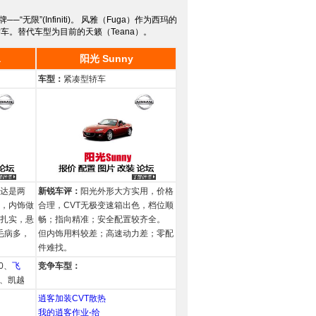
限”(Infiniti)。 风雅（Fuga）作为西玛的
轿车。替代车型为目前的天籁（Teana）。
a
阳光 Sunny
车型：
紧凑型轿车
达是两
新锐车评：
阳光外形大方实用，价格
，内饰做
合理，CVT无极变速箱出色，档位顺
扎实，悬
畅；指向精准；安全配置较齐全。
毛病多，
但内饰用料较差；高速动力差；零配
件难找。
0、
飞
竞争车型：
、凯越
逍客加装CVT散热
我的逍客作业-给