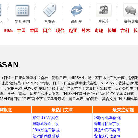
摩托车
路书攻
识
实用查询
车友会
商用车
丰田
本田
日产
现代
起亚
铃木
奇瑞
长城
吉利
长
雪佛兰
SSAN
（日语：日産自動車株式会社，简称日产、NISSAN）是一家日本汽车制造商，总部原位
，使用“达特桑（Datsun）”商标。日产（日産自動車株式会社，NISSAN，香港或
一，它的VG和VQV6发动机已连续十四年当选世界十大最佳引擎技术。日产公司生
羊、王子、南风、紫罗兰和小太阳等。“NISSAN’是日语 “日产”两个字的罗马音形式
ISSAN’是日语 “日产”两个字的罗马音形式，是日本产业的简称，其含义是 “以人和汽
鲜报道
最热门文章
最关注话题
如何让产品卖点
08款颐达车祸 这
黑骊威装饰、改
看我将帕拉丁改
08款颐达车祸 这
骐达华而不实 高
绝对的养眼 骊威
省油技巧 改变驾