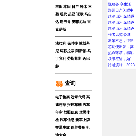
悦服务 享生活
丰田
本田
日产
铃木
三
郑州日产闪耀中
菱
现代
起亚
讴歌
马自
越览山河 纵情逐
达
斯巴鲁
英菲尼迪
雷
越览山河 纵情逐
越览山河 纵情逐
克萨斯
强者风范 焕新
激擎不息，征途
法拉利
保时捷
兰博基
芯动便出发，莫
尼
玛莎拉蒂
阿斯顿-马
热血环塔，精彩
丁
宾利
劳斯莱斯
迈巴
极限征途，如“
跨越滇峰—2023
赫
查询
电子警察
违章代码
高
速违章
报废车辆
汽车
年审
驾照信息
驾照体
检
汽车信息
新车上牌
交通事故
保养费用
机
油大全