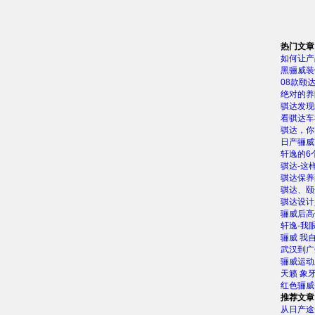
热门文章
如何让产
黑骊威装
08款颐达
绝对的养
骐达发现
看骐达车
骐达，你
日产骊威
轩逸的6
骐达-这
骐达保养
骐达、颐
骐达设计
骊威后高
轩逸-我
骊威 我
武汉到广
骊威运动
天籁 象
红色骊威
推荐文章
从日产途