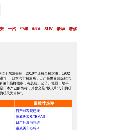
略
安
一汽
中华
SUV
豪华
奢侈
比亚迪
于东京银座，2010年迁移至横滨港。1932
称“尼桑”），日本汽车制造商，日产是世界顶级的汽
产的轿车品牌很多，有总统、公子、桂冠、地平
，是日本产业的简称，其含义是 “以人和汽车的明
车的明天为目标”。
最推荐热评
日产逍客现已接
骊威改装R.TEMAS
日产轩逸油耗详
骊威买车心得 4