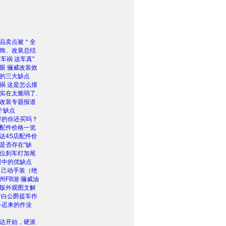
品卖点被＂全
饰、改装总结
车祸 这车真"
眼 骊威改装效
的三大缺点
祸 这是怎么撞
实在太脆弱了.
改装专题报道
个缺点
样的你还买吗？
配件价格一览
达4S店配件价
是否存在“缺
位刹车灯加尾
眼中的优缺点
自己动手装（绝
州FB游 骊威油
版外观图文解
牙白公爵提车作
-迟来的作业
达开始，硬派