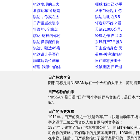
骐达发现的三大
骊威 我自己动手
看骐达车祸 这是
从细节做起 让你
骐达，你实在太
骐达油耗 在5.5-
日产骊威改装专
轩逸好不好？看
轩逸的6个缺点
天簌21000公里,
骐达-这样的你还
经典之作 自己DI
骐达保养配件价
东风日产7日推3
骐达、颐达4S店
车主当场身亡 天
骐达设计是否存
蓝鸟-关注油耗的
骊威后高位刹车
日产即将推出全
轩逸-我眼中的优
长轴距版 日产逍
日产标志含义
图形商标是将NISSAN放在一个火红的太阳上，简明
日产名称的由来
“NISSAN’是日语 “日产”两个字的罗马音形式，是日
标”。
日产的历史发展
1911年，日产前身之一“快进汽车厂”（快进自动车工
字来源于三位公司合伙人姓名罗马拼音字首：
1934年，建立了“日产汽车有限公司”。 同日野(Hino
司合作的策略，它们选中的是英国奥斯汀。1930年，
在争议。随后，日产很快推出了基于奥斯汀的一系列车型