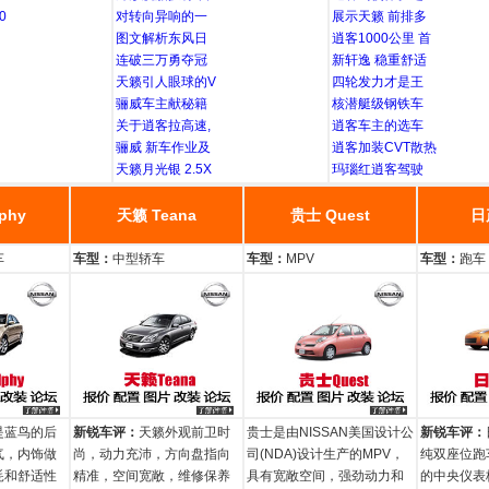
0
对转向异响的一
展示天籁 前排多
图文解析东风日
逍客1000公里 首
连破三万勇夺冠
新轩逸 稳重舒适
天籁引人眼球的V
四轮发力才是王
骊威车主献秘籍
核潜艇级钢铁车
关于逍客拉高速,
逍客车主的选车
骊威 新车作业及
逍客加装CVT散热
天籁月光银 2.5X
玛瑙红逍客驾驶
phy
天籁 Teana
贵士 Quest
日
车
车型：
中型轿车
车型：
MPV
车型：
跑车
是蓝鸟的后
新锐车评：
天籁外观前卫时
贵士是由NISSAN美国设计公
新锐车评：
气，内饰做
尚，动力充沛，方向盘指向
司(NDA)设计生产的MPV，
纯双座位跑
耗和舒适性
精准，空间宽敞，维修保养
具有宽敞空间，强劲动力和
的中央仪表