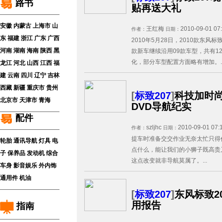
路书
贴再送大礼
安徽
内蒙古
上海市
山
王红梅
2010-09-01 07
作者：
日期：
东
福建
浙江
广东
广西
2010年5月28日，2010款东风标
河南
湖南
海南
陕西
黑
款新车继续沿用09款车型，共有1
化，部分车型配置方面略有增加。..
龙江
河北
山西
江西
福
建
云南
四川
辽宁
吉林
西藏
新疆
重庆市
贵州
[
标致207
]
科技加时尚
北京市
天津市
青海
DVD导航纪实
配件
szljhc
2010-09-01 07:
作者：
日期：
提车时准备交交作业无奈太忙只得
轮胎
通讯导航
灯具
电
点什么，能让我们的小狮子既高贵
子
保养品
发动机
综合
这点改变就非导航莫属了。...
车身
影音娱乐
外内饰
通用件
机油
[
标致207
]
东风标致2
用报告
指南