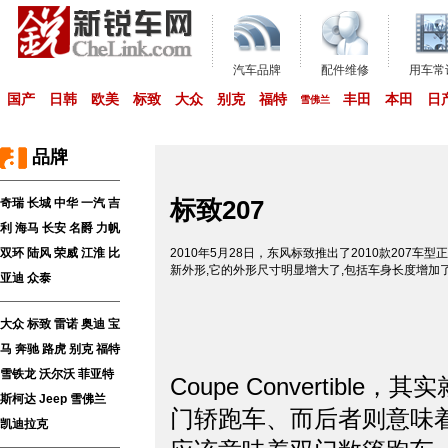
汽车品牌
配件维修
用车常
国产
日韩
欧美
标致
大众
别克
福特
丰田
本田
日
雪佛兰
品牌
标致207
奇瑞
长城
中华
一汽
吉
利
海马
长安
名爵
力帆
双环
陆风
荣威
江淮
比
2010年5月28日，东风标致推出了2010款207车
新外形,它的外形尺寸明显增大了,包括车身长度增加了
亚迪
众泰
大众
标致
雷诺
奥迪
宝
马
奔驰
路虎
别克
福特
雪铁龙
沃尔沃
菲亚特
Coupe Converti
斯柯达
Jeep
雪佛兰
门轿跑车、而后者则意味
凯迪拉克