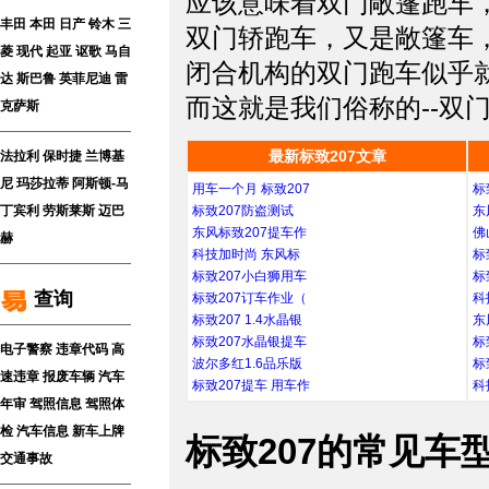
应该意味着双门敞篷跑车
丰田
本田
日产
铃木
三
双门轿跑车，又是敞篷车
菱
现代
起亚
讴歌
马自
闭合机构的双门跑车似乎就完全
达
斯巴鲁
英菲尼迪
雷
而这就是我们俗称的--双
克萨斯
最新标致207文章
法拉利
保时捷
兰博基
尼
玛莎拉蒂
阿斯顿-马
用车一个月 标致207
标
丁
宾利
劳斯莱斯
迈巴
标致207防盗测试
东
东风标致207提车作
佛
赫
科技加时尚 东风标
标
标致207小白狮用车
标
查询
标致207订车作业（
科
标致207 1.4水晶银
东
标致207水晶银提车
标
电子警察
违章代码
高
波尔多红1.6品乐版
标
速违章
报废车辆
汽车
标致207提车 用车作
科
年审
驾照信息
驾照体
检
汽车信息
新车上牌
标致207的常见车
交通事故