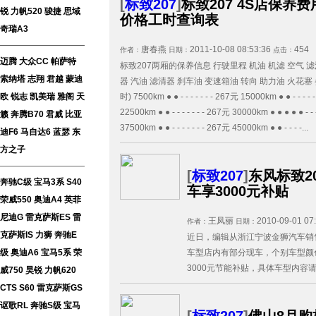
[
标致207
]
标致207 4S店保养
锐
力帆520
骏捷
思域
价格工时查询表
奇瑞A3
唐春燕
2011-10-08 08:53:36
454
作者：
日期：
点击：
迈腾
大众CC
帕萨特
标致207两厢的保养信息 行驶里程 机油 机滤 空气 滤
索纳塔
志翔
君越
蒙迪
器 汽油 滤清器 刹车油 变速箱油 转向 助力油 火花塞
时) 7500km ● ● - - - - - - - 267元 15000km ● ● - - - - 
欧
锐志
凯美瑞
雅阁
天
22500km ● ● - - - - - - - 267元 30000km ● ● ● ● ● - 
籁
奔腾B70
君威
比亚
37500km ● ● - - - - - - - 267元 45000km ● ● - - - -...
迪F6
马自达6
蓝瑟
东
方之子
[
标致207
]
东风标致2
奔驰C级
宝马3系
S40
车享3000元补贴
荣威550
奥迪A4
英菲
尼迪G
雷克萨斯ES
雷
王凤丽
2010-09-01 07
作者：
日期：
克萨斯IS
力狮
奔驰E
近日，编辑从浙江宁波金狮汽车销
车型店内有部分现车，个别车型颜
级
奥迪A6
宝马5系
荣
3000元节能补贴，具体车型内容请看
威750
昊锐
力帆620
CTS
S60
雷克萨斯GS
讴歌RL
奔驰S级
宝马
[
标致207
]
佛山8月购标