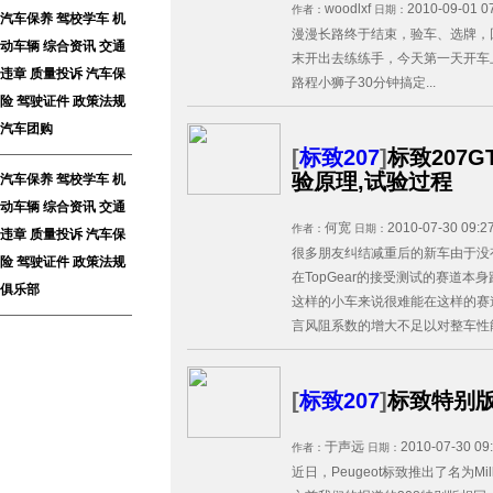
woodlxf
2010-09-01 0
作者：
日期：
汽车保养
驾校学车
机
漫漫长路终于结束，验车、选牌，回
动车辆
综合资讯
交通
末开出去练练手，今天第一天开车
违章
质量投诉
汽车保
路程小狮子30分钟搞定...
险
驾驶证件
政策法规
汽车团购
[
标致207
]
标致207
验原理,试验过程
汽车保养
驾校学车
机
动车辆
综合资讯
交通
何宽
2010-07-30 09:2
作者：
日期：
违章
质量投诉
汽车保
很多朋友纠结减重后的新车由于没
险
驾驶证件
政策法规
在TopGear的接受测试的赛道本身
俱乐部
这样的小车来说很难能在这样的赛
言风阻系数的增大不足以对整车性能
[
标致207
]
标致特别版
于声远
2010-07-30 09
作者：
日期：
近日，Peugeot标致推出了名为Mil