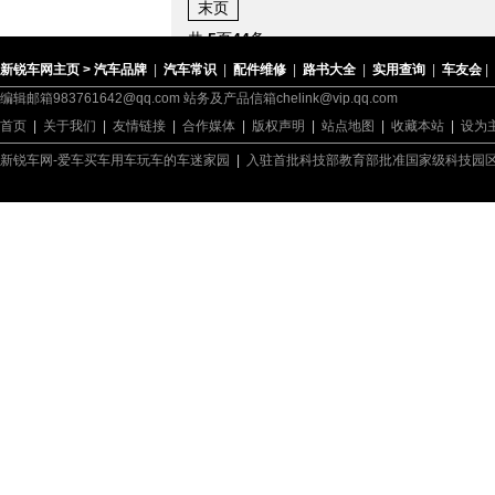
末页
共
5
页
44
条
新锐车网主页 >
汽车品牌
|
汽车常识
|
配件维修
|
路书大全
|
实用查询
|
车友会
|
编辑邮箱983761642@qq.com 站务及产品信箱chelink@vip.qq.com
首页
|
关于我们
|
友情链接
|
合作媒体
|
版权声明
|
站点地图
|
收藏本站
|
设为
新锐车网-爱车买车用车玩车的车迷家园
|
入驻首批科技部教育部批准国家级科技园