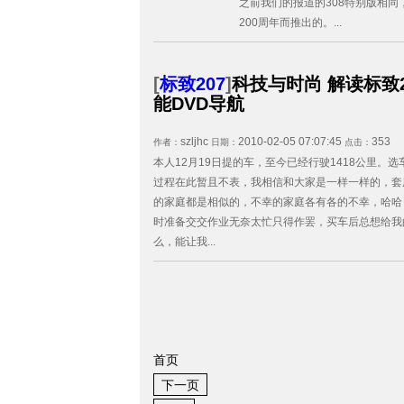
之前我们的报道的308特别版相
200周年而推出的。...
[
标致207
]
科技与时尚 解读标致2
能DVD导航
szljhc
2010-02-05 07:07:45
353
作者：
日期：
点击：
本人12月19日提的车，至今已经行驶1418公里。
过程在此暂且不表，我相信和大家是一样一样的，套
的家庭都是相似的，不幸的家庭各有各的不幸，哈哈
时准备交交作业无奈太忙只得作罢，买车后总想给我
么，能让我...
首页
下一页