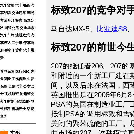
汽车贷款
汽车用品
汽
标致207的竞争对
车品牌
交通违章
驾照
考试
电子警察
高速公
马自达MX-5、
比亚迪S8
、
路
国道公路
交通标志
汽车车牌
法规政策
汽
车投诉
二手车
停车场
标致207的前世今
加油站
车管所
汽车规
费
207的继任者206。20
养老保险
医疗保险
失
和附近的一个新工厂建在斯
业保险
工伤保险
生育
间，以及后来在法国，西
保险
长途汽车
公交巴
英国推出是在2006年6
士
飞机航班
轮船班次
火车时刻
轻轨线路
地
PSA的英国在制造业工
铁线路
机场巴士
话费
抵制PSA的调用标致和
查询
关闭的聚苯硫醚的工厂。
西市场的207。这种模式
车型