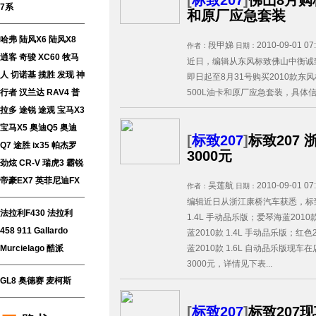
7系
和原厂应急套装
哈弗
陆风X6
陆风X8
段甲娣
2010-09-01 07
作者：
日期：
逍客
奇骏
XC60
牧马
近日，编辑从东风标致佛山中衡诚
人
切诺基
揽胜
发现
神
即日起至8月31号购买2010款东
500L油卡和原厂应急套装，具体信
行者
汉兰达
RAV4
普
拉多
途锐
途观
宝马X3
宝马X5
奥迪Q5
奥迪
[
标致207
]
标致207
Q7
途胜
ix35
帕杰罗
3000元
劲炫
CR-V
瑞虎3
霸锐
帝豪EX7
英菲尼迪FX
吴莲航
2010-09-01 07
作者：
日期：
编辑近日从浙江康桥汽车获悉，标致2
法拉利F430
法拉利
1.4L 手动品乐版；爱琴海蓝2010
458
911
Gallardo
蓝2010款 1.4L 手动品乐版；红色
蓝2010款 1.6L 自动品乐版现
Murcielago
酷派
3000元，详情见下表...
GL8
奥德赛
麦柯斯
[
标致207
]
标致207现