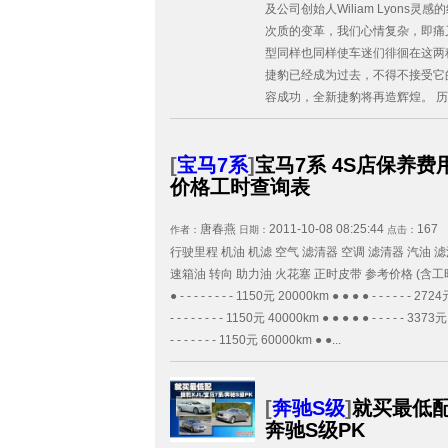
及公司创始人Wiliam Lyons
次质的变革，我们心情复杂，即痛
型同样也同样使车迷们徘徊在这两
捷豹已经成为过去，不得不接受它
容成功，全新捷豹将再造辉煌。 历
[
宝马7系
]
宝马7系 4S店保养费
价格工时查询表
唐春燕
2011-10-08 08:25:44
167
作者：
日期：
点击：
行驶里程 机油 机滤 空气 滤清器 空调 滤清器 汽油 滤
速箱油 转向 助力油 火花塞 正时皮带 参考价格 (含工时) 
● - - - - - - - - 1150元 20000km ● ● ● ● - - - - - - 2
- - - - - - - - 1150元 40000km ● ● ● ● ● - - - - - 337
- - - - - - - 1150元 60000km ● ●...
[
奔驰S级
]
就买最低配 
奔驰S级PK