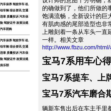
设计师的意图十分明确，
汽车保养
驾校学车
机
的确做到了，他们所做的
动车辆
综合资讯
交通
饱满流畅，全新设计的巨
违章
质量投诉
汽车保
有肌肉感的尾部造型也非
险
驾驶证件
政策法规
汽车团购
上雕刻着一条从车头一直
一样。相关文章
汽车保养
驾校学车
机
http://www.fbzu.com/html
动车辆
综合资讯
交通
违章
质量投诉
汽车保
宝马7系用车心
险
驾驶证件
政策法规
俱乐部
宝马7系提车、上
宝马7系汽车磨合
辆新车售出后在车主手里