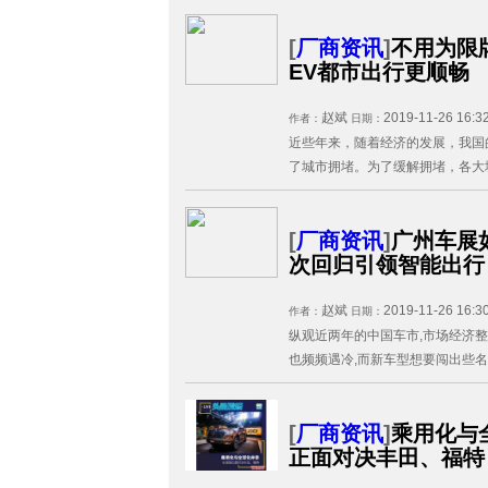
[
厂商资讯
]
不用为限
EV都市出行更顺畅
赵斌
2019-11-26 16:3
作者：
日期：
近些年来，随着经济的发展，我国
了城市拥堵。为了缓解拥堵，各大城
[
厂商资讯
]
广州车展
次回归引领智能出行
赵斌
2019-11-26 16:3
作者：
日期：
纵观近两年的中国车市,市场经济整
也频频遇冷,而新车型想要闯出些名堂
[
厂商资讯
]
乘用化与
正面对决丰田、福特