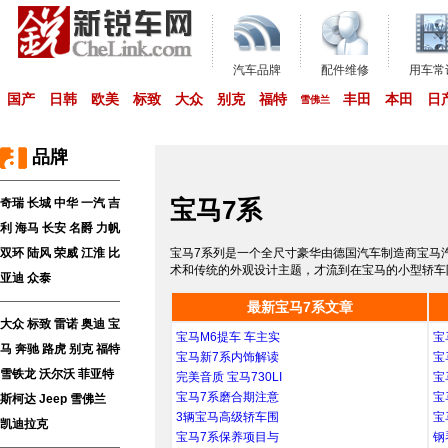
汽车品牌
配件维修
用车常
国产
日韩
欧美
标致
大众
别克
福特
丰田
本田
日
雪佛兰
品牌
宝马7系
奇瑞
长城
中华
一汽
吉
利
海马
长安
名爵
力帆
双环
陆风
荣威
江淮
比
宝马7系列是一个全尺寸豪华由德国汽车制造商宝马汽
术和传统的外观设计主题，才流到在宝马的小型轿车
亚迪
众泰
最新宝马7系文章
大众
标致
雷诺
奥迪
宝
宝马M6提车 车主实
宝
马
奔驰
路虎
别克
福特
宝马新7系内饰解读
宝
雪铁龙
沃尔沃
菲亚特
完美音质 宝马730LI
宝
宝马7系磨合期注意
宝
斯柯达
Jeep
雪佛兰
3辆宝马高级轿车围
宝
凯迪拉克
宝马7系保养项目与
钢