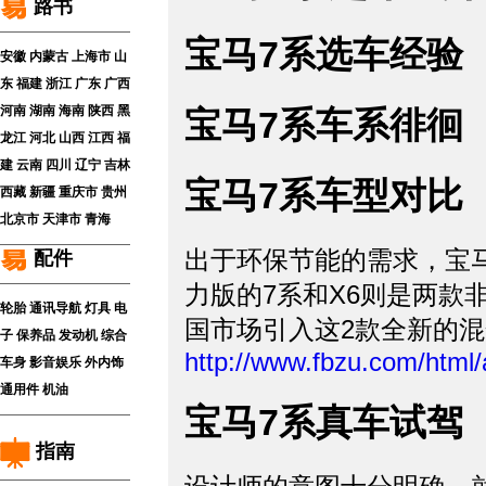
路书
宝马7系选车经验
安徽
内蒙古
上海市
山
东
福建
浙江
广东
广西
河南
湖南
海南
陕西
黑
宝马7系车系徘徊
龙江
河北
山西
江西
福
建
云南
四川
辽宁
吉林
宝马7系车型对比
西藏
新疆
重庆市
贵州
北京市
天津市
青海
出于环保节能的需求，宝
配件
力版的7系和X6则是两款
轮胎
通讯导航
灯具
电
国市场引入这2款全新的
子
保养品
发动机
综合
http://www.fbzu.com/html
车身
影音娱乐
外内饰
通用件
机油
宝马7系真车试驾
指南