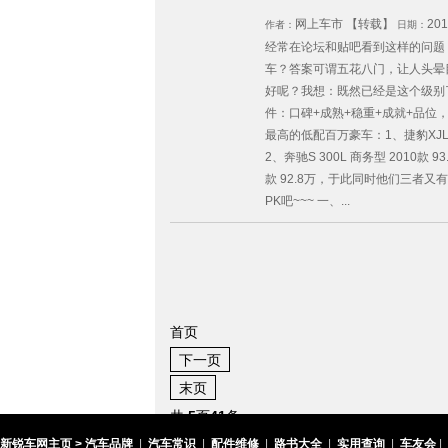
网上车市 【转载】
201
作者：
日期：
经常在论坛和贴吧看到这样的问题
车？答案可谓五花八门，让人头晕
好呢？我想：既然已经是这个级别
件：口碑+成熟+稳重+成就+品位
最高的低配百万豪车：1、捷豹XJL 3.
2、奔驰S 300L 商务型 2010款 93
款 92.8万，于此同时他们三者
PK吧~~~ 一、...
首页
下一页
末页
共
5
页
41
条
新锐车网主页 >
汽车品牌
|
汽车常识
|
配件维修
|
路书大全
|
实用查询
|
车友会
|