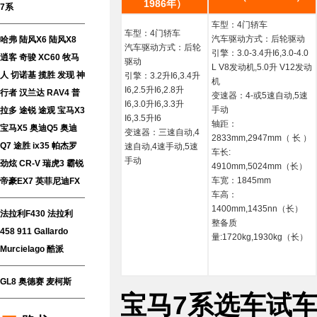
1986年）
7系
车型：4门轿车
车型：4门轿车
汽车驱动方式：后轮驱动
哈弗
陆风X6
陆风X8
汽车驱动方式：后轮
引擎：3.0-3.4升I6,3.0-4.0
逍客
奇骏
XC60
牧马
驱动
L V8发动机,5.0升 V12发动
人
切诺基
揽胜
发现
神
引擎：3.2升I6,3.4升
机
I6,2.5升I6,2.8升
行者
汉兰达
RAV4
普
变速器：4-或5速自动,5速
I6,3.0升I6,3.3升
手动
拉多
途锐
途观
宝马X3
I6,3.5升I6
轴距：
宝马X5
奥迪Q5
奥迪
变速器：三速自动,4
2833mm,2947mm（ 长 ）
Q7
途胜
ix35
帕杰罗
速自动,4速手动,5速
车长:
手动
劲炫
CR-V
瑞虎3
霸锐
4910mm,5024mm（长）
车宽：1845mm
帝豪EX7
英菲尼迪FX
车高：
1400mm,1435nn（长）
法拉利F430
法拉利
整备质
458
911
Gallardo
量:1720kg,1930kg（长）
Murcielago
酷派
GL8
奥德赛
麦柯斯
宝马7系选车试