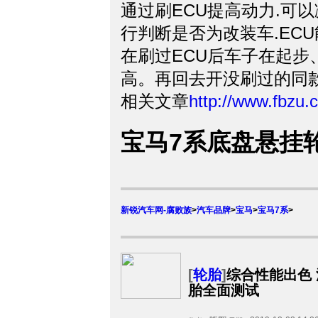
通过刷ECU提高动力.可
行判断是否为改装车.ECU
在刷过ECU后车子在起
高。再回去开没刷过的同
相关文章
http://www.fbzu
宝马7系底盘悬挂
新锐汽车网-腐败族
>
汽车品牌
>
宝马
>
宝马7系
>
[
轮胎
]
综合性能出色 浦
胎全面测试