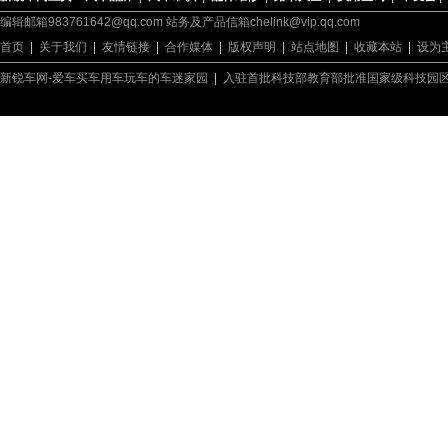
编辑邮箱983761642@qq.com 站务及产品信箱chelink@vip.qq.com
首页
|
关于我们
|
友情链接
|
合作媒体
|
版权声明
|
站点地图
|
收藏本站
|
设为
新锐车网-爱车买车用车玩车的车迷家园
|
入驻首批科技部教育部批准国家级科技园