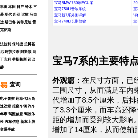
宝马BMW 730刷ECU案
2
丰田
本田
日产
铃木
三
宝马750Li音响系统
宝
菱
现代
起亚
讴歌
马自
宝马新7系外形详解
详
宝马740LI长期驾驶
宝
达
斯巴鲁
英菲尼迪
雷
克萨斯
法拉利
保时捷
兰博基
尼
玛莎拉蒂
阿斯顿-马
宝马7系的主要特
丁
宾利
劳斯莱斯
迈巴
赫
外观篇：
在尺寸方面，已
查询
三围尺寸，从而满足车内乘
代增加了8.5个厘米，后
电子警察
违章代码
高
速违章
报废车辆
汽车
了3.3个厘米，而车高还
年审
驾照信息
驾照体
距的增加而受到较大影响。
检
汽车信息
新车上牌
增加了14厘米，从而使轴距
交通事故