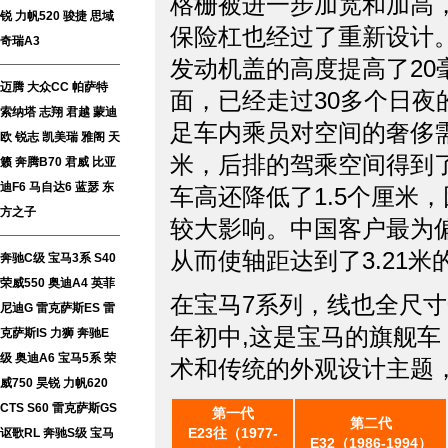
格栅被进一步加宽和加高
锐
力帆520
骏捷
思域
保险杠也经过了重新设计
奇瑞A3
发动机盖的高度提高了20
迈腾
大众CC
帕萨特
面，已经走过30多个日
索纳塔
志翔
君越
蒙迪
足车内乘员对空间的奢侈需
欧
锐志
凯美瑞
雅阁
天
米，后排的驾乘空间得到了
籁
奔腾B70
君威
比亚
迪F6
马自达6
蓝瑟
东
车高还降低了1.5个厘米
方之子
较大影响。中国客户最为偏
从而使轴距达到了3.21米
奔驰C级
宝马3系
S40
荣威550
奥迪A4
英菲
在宝马7系列，线也全尺寸
尼迪G
雷克萨斯ES
雷
年初中,这是宝马的旗舰车
克萨斯IS
力狮
奔驰E
级
奥迪A6
宝马5系
荣
术和传统的外观设计主题
威750
昊锐
力帆620
CTS
S60
雷克萨斯GS
第一代
第二代
E23往（1977-
讴歌RL
奔驰S级
宝马
E32（1986-1994）