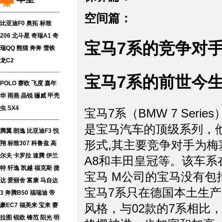
空间篇：
比亚迪F0
奥拓
标致
206
北斗星
奇瑞A1
奇
宝马7系的竞争对
瑞QQ
熊猫
奔奔
雪铁
龙C2
宝马7系的前世今
POLO
赛欧
飞度
嘉年
华
雨燕
晶锐
骊威
甲壳
虫
SX4
宝马7系（BMW 7 Se
是宝马汽车的顶级系列，他在
腾翼
朗逸
比亚迪F3
悦
形式,其主要竞争对手为梅
翔
标致307
科鲁兹
高
尔夫
卡罗拉
速腾
伊兰
A8和丰田皇冠等。该车系
特
轩逸
凯越
福克斯
捷
宝马 M公司的宝马没有包
达
爱丽舍
富康
马自达
宝马7系只在德国本土生产
3
奔腾B50
福瑞迪
帝
豪EC7
福美来
宝来
赛
风格，与02款的7系相比
拉图
锐欧
锋范
阳光
明