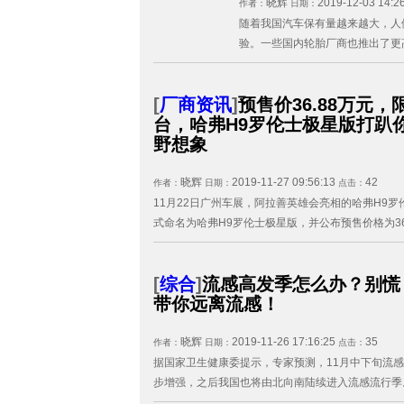
晓辉
2019-12-03 14:2
作者：
日期：
随着我国汽车保有量越来越大，人
验。一些国内轮胎厂商也推出了更高
[
厂商资讯
]
预售价36.88万元，
台，哈弗H9罗伦士极星版打趴
野想象
晓辉
2019-11-27 09:56:13
42
作者：
日期：
点击：
11月22日广州车展，阿拉善英雄会亮相的哈弗H9
式命名为哈弗H9罗伦士极星版，并公布预售价格为36.8
[
综合
]
流感高发季怎么办？别慌
带你远离流感！
晓辉
2019-11-26 17:16:25
35
作者：
日期：
点击：
据国家卫生健康委提示，专家预测，11月中下旬流
步增强，之后我国也将由北向南陆续进入流感流行季。 