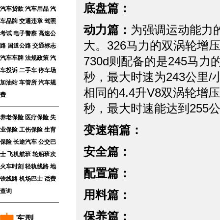
底盘篇：
汽车贷款
汽车用品
汽
车品牌
交通违章
驾照
动力篇：
为强调运动能力
考试
电子警察
高速公
大。326马力的双涡轮增压
路
国道公路
交通标志
汽车车牌
法规政策
汽
730d则配备的是245马
车投诉
二手车
停车场
秒，最大时速为243公里/小时
加油站
车管所
汽车规
相同的4.4升V8双涡轮增
费
秒，最大时速能达到255公
养老保险
医疗保险
失
变速箱篇：
业保险
工伤保险
生育
保险
长途汽车
公交巴
安全篇：
士
飞机航班
轮船班次
火车时刻
轻轨线路
地
配置篇：
铁线路
机场巴士
话费
查询
用料篇：
保养篇：
车型