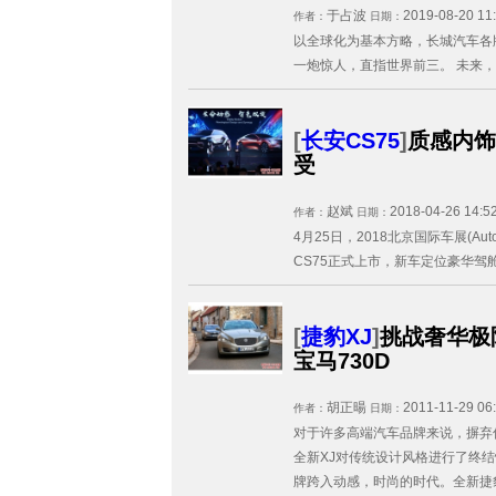
于占波
2019-08-20 11
作者：
日期：
以全球化为基本方略，长城汽车各
一炮惊人，直指世界前三。 未来，
[
长安CS75
]
质感内饰
受
赵斌
2018-04-26 14:5
作者：
日期：
4月25日，2018北京国际车展(Aut
CS75正式上市，新车定位豪华驾舱智
[
捷豹XJ
]
挑战奢华极限
宝马730D
胡正暘
2011-11-29 06
作者：
日期：
对于许多高端汽车品牌来说，摒弃
全新XJ对传统设计风格进行了终
牌跨入动感，时尚的时代。全新捷豹XJ