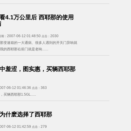
看4.1万公里后 西耶那的使用
病
2007-06-12 01:48:50
2030
日期：
点击：
那变速箱的一大通病、很多人遇到的开关门异响就
的西耶那右前门就是老响.......
中羞涩，图实惠，买辆西耶那
007-06-12 01:46:36
363
点击：
辆西耶那1.5GL......
为什麽选择了西耶那
007-06-12 01:42:59
279
点击：