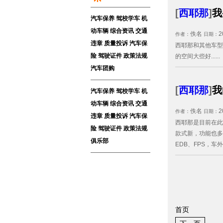
[
西耶那
]
我
汽车保养
驾校学车
机
动车辆
综合资讯
交通
佚名
2
作者：
日期：
违章
质量投诉
汽车保
西耶那和其他车型
险
驾驶证件
政策法规
的空间大些好......
汽车团购
[
西耶那
]
我
汽车保养
驾校学车
机
动车辆
综合资讯
交通
佚名
2
作者：
日期：
违章
质量投诉
汽车保
西耶那是目前在此
险
驾驶证件
政策法规
款式新，功能也多
俱乐部
EDB、FPS，车
首页