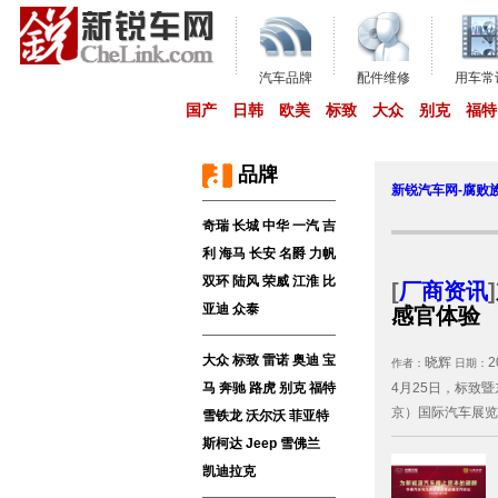
汽车品牌
配件维修
用车常
国产
日韩
欧美
标致
大众
别克
福特
品牌
新锐汽车网-腐败
奇瑞
长城
中华
一汽
吉
利
海马
长安
名爵
力帆
双环
陆风
荣威
江淮
比
[
厂商资讯
]
亚迪
众泰
感官体验
大众
标致
雷诺
奥迪
宝
晓辉
2
作者：
日期：
马
奔驰
路虎
别克
福特
4月25日，标致
京）国际汽车展览
雪铁龙
沃尔沃
菲亚特
斯柯达
Jeep
雪佛兰
凯迪拉克