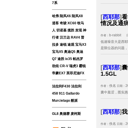
7系
[
西耶那
]
看
哈弗
陆风X6
陆风X8
情况及通
逍客
奇骏
XC60
牧马
人
切诺基
揽胜
发现
神
b-rabbit
作者：
行者
汉兰达
RAV4
普
低速噪音大是西耶
拉多
途锐
途观
宝马X3
是限位器的问题，我
宝马X5
奥迪Q5
奥迪
Q7
途胜
ix35
帕杰罗
劲炫
CR-V
瑞虎3
霸锐
[
西耶那
]
囊
1.5GL
帝豪EX7
英菲尼迪FX
佚名
2
法拉利F430
法拉利
作者：
日期：
囊中羞涩，图实惠，买
458
911
Gallardo
Murcielago
酷派
[
西耶那
]
我
GL8
奥德赛
麦柯斯
佚名
2
作者：
日期：