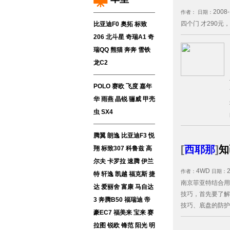
2008-
作者：
日期：
四个门 才290元，
比亚迪F0
奥拓
标致
206
北斗星
奇瑞A1
奇
瑞QQ
熊猫
奔奔
雪铁
龙C2
POLO
赛欧
飞度
嘉年
华
雨燕
晶锐
骊威
甲壳
虫
SX4
腾翼
朗逸
比亚迪F3
悦
[
西耶那
]
知
翔
标致307
科鲁兹
高
尔夫
卡罗拉
速腾
伊兰
4WD
作者：
日期：
特
轩逸
凯越
福克斯
捷
南京菲亚特结合用
达
爱丽舍
富康
马自达
技巧，首先要了解
3
奔腾B50
福瑞迪
帝
技巧、底盘的防护、
豪EC7
福美来
宝来
赛
拉图
锐欧
锋范
阳光
明