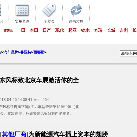
识
实用查询
车友会
路书攻略
丰田
本田
日产
现代
起亚
铃木
奇瑞
长城
吉利
长
雪佛兰
族
>
汽车品牌
>
菲亚特
>
西耶那
>
东风标致北京车展激活你的全
018-04-26 14:38:41
564
点击：
暨东风标致携旗下6款主力车型登陆第15届中国（北
会。此次参展，标致暨东风标致将向消费者...
[
其他厂商
]
为新能源汽车插上资本的翅膀