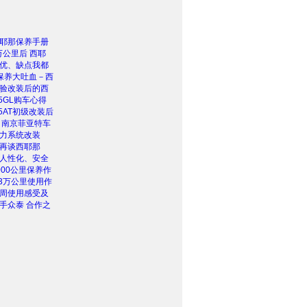
耶那保养手册
万公里后 西耶
优、缺点我都
保养大吐血－西
验改装后的西
5GL购车心得
5AT初级改装后
 南京菲亚特车
力系统改装
再谈西耶那
人性化、安全
000公里保养作
.3万公里使用作
周使用感受及
手众泰 合作之