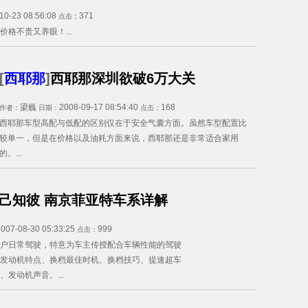
10-23 08:56:08
371
点击：
价格不贵又养眼！...
[
西耶那
]
西耶那深圳欲破6万大关
梁巍
2008-09-17 08:54:40
168
作者：
日期：
点击：
西耶那车型高配与低配的区别仅在于安全气囊方面。虽然车型配置比
较单一，但是在价格以及油耗方面来说，西耶那还是非常适合家用
的。...
己知彼 南京菲亚特车系详解
2007-08-30 05:33:25
999
点击：
户日常驾驶，特意为车主传授配合车辆性能的驾驶
发动机特点、换档最佳时机、换档技巧、提速超车
发动机声音。...