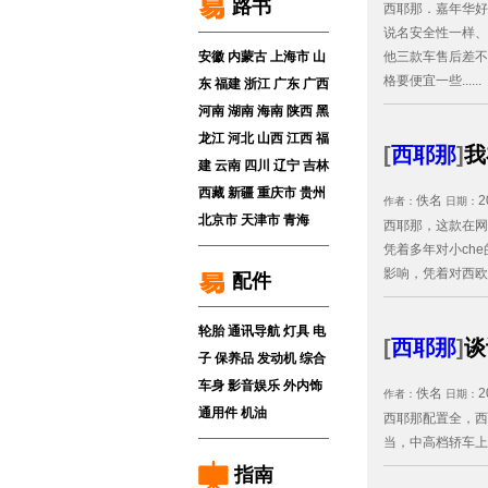
路书
西耶那．嘉年华好
说名安全性一样、
安徽
内蒙古
上海市
山
他三款车售后差不
格要便宜一些......
东
福建
浙江
广东
广西
河南
湖南
海南
陕西
黑
龙江
河北
山西
江西
福
[
西耶那
]
我
建
云南
四川
辽宁
吉林
西藏
新疆
重庆市
贵州
佚名
2
作者：
日期：
北京市
天津市
青海
西耶那，这款在网
凭着多年对小ch
影响，凭着对西欧人
配件
轮胎
通讯导航
灯具
电
[
西耶那
]
谈
子
保养品
发动机
综合
车身
影音娱乐
外内饰
佚名
2
作者：
日期：
通用件
机油
西耶那配置全，西
当，中高档轿车上的
指南