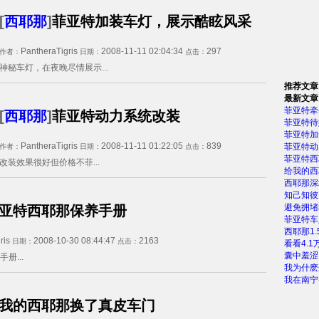
[
西耶那
]
菲亚特加装车灯，展示酷眩风采
PantheraTigris
2008-11-11 02:04:34
297
作者：
日期：
点击：
神秘车灯，在夜晚尽情展示...
推荐文章
最新文章
菲亚特牵
[
西耶那
]
菲亚特动力系统改装
菲亚特待
菲亚特加
PantheraTigris
2008-11-11 01:22:05
839
菲亚特动
作者：
日期：
点击：
菲亚特西
改装效果很好但价格不菲...
给我的西
西耶那深
知己知彼
避免拥堵
亚特西耶那保养手册
菲亚特车
西耶那1.
ris
2008-10-30 08:44:47
2163
日期：
点击：
看看4.1
囊中羞涩
册...
我为什麽
我在南宁
我的西耶那换了真皮车门