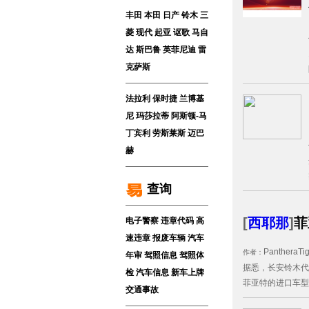
丰田
本田
日产
铃木
三
菱
现代
起亚
讴歌
马自
达
斯巴鲁
英菲尼迪
雷
克萨斯
法拉利
保时捷
兰博基
尼
玛莎拉蒂
阿斯顿-马
丁
宾利
劳斯莱斯
迈巴
赫
查询
[
西耶那
]
菲
电子警察
违章代码
高
速违章
报废车辆
汽车
PantheraTig
作者：
年审
驾照信息
驾照体
据悉，长安铃木代
检
汽车信息
新车上牌
菲亚特的进口车型
交通事故