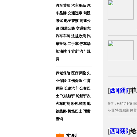
汽车贷款
汽车用品
汽
车品牌
交通违章
驾照
考试
电子警察
高速公
路
国道公路
交通标志
汽车车牌
法规政策
汽
车投诉
二手车
停车场
加油站
车管所
汽车规
费
养老保险
医疗保险
失
业保险
工伤保险
生育
保险
长途汽车
公交巴
[
西耶那
]
菲
士
飞机航班
轮船班次
PantheraTig
火车时刻
轻轨线路
地
作者：
菲亚特西耶那保养手
铁线路
机场巴士
话费
查询
[
西耶那
]
给
车型