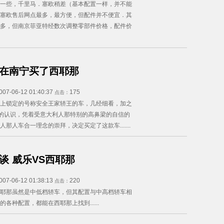
一些，千里马．塞欧稍差（基本配置一样，并不能
塞欧售后网点最多，最方便，但配件并不便宜．其
多，但南京菲亚特经数次调整零部件价格，配件价
在南宁买了西耶那
007-06-12 01:40:37
175
点击：
上锁定的号称安全王家轿王的车，几经细看，加之
e的认识，凭着受意大利人那特别的高鼻梁的自信的
那人车合一理念的崇拜，决定买定了这款车.......
谈 威乐VS西耶那
007-06-12 01:38:13
220
点击：
耶那虽然是中低档轿车，但其配置与中高档轿车相
各种配置，都能在西耶那上找到......