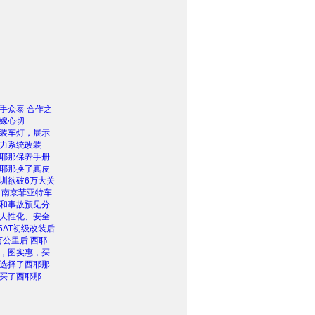
手众泰 合作之
嫁心切
装车灯，展示
力系统改装
耶那保养手册
耶那换了真皮
圳欲破6万大关
 南京菲亚特车
和事故预见分
人性化、安全
5AT初级改装后
万公里后 西耶
，图实惠，买
选择了西耶那
买了西耶那