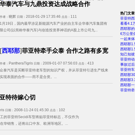
华泰汽车与九鼎投资达成战略合作
热门文章
晓辉
2018-01-29 17:35:46
111
作者：
日期：
点击：
菲亚特西
1月19日，国内最早涉足新能源汽车产业的自主车企华泰汽车集团有
看看4.1
西耶那的
限公司(以简称华泰汽车)与创造投资界神话的A股上市公司九...
6万公里
一起来体
西耶那1.
西耶那1.
[
西耶那
]
菲亚特牵手众泰 合作之路有多宽
知己知彼
菲亚特动
PantheraTigris
2009-01-07 07:56:03
413
作者：
日期：
点击：
事故过后
菲亚特车
众泰汽车是买断菲亚特老车型的知识产权，并从菲亚特引进生产线来
西耶那3
实现表面的合作——而不是合资。...
西耶那3
西耶那一
菲亚特牵
亚特待嫁心切
ris
2008-11-24 01:45:30
102
日期：
点击：
工的菲亚特Secidi车型将贴菲亚特标志，不仅作为
在华销售，还将出口中东、欧洲等地区。...