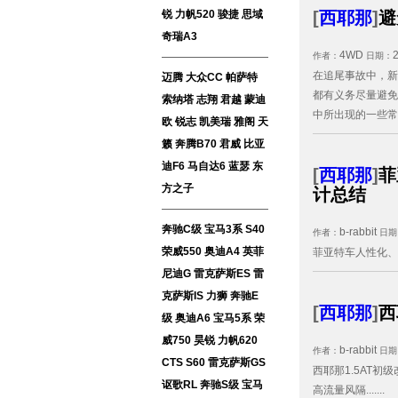
锐
力帆520
骏捷
思域
[
西耶那
]
避
奇瑞A3
4WD
作者：
日期：
在追尾事故中，新
迈腾
大众CC
帕萨特
都有义务尽量避免
索纳塔
志翔
君越
蒙迪
中所出现的一些常见
欧
锐志
凯美瑞
雅阁
天
籁
奔腾B70
君威
比亚
迪F6
马自达6
蓝瑟
东
[
西耶那
]
菲
方之子
计总结
奔驰C级
宝马3系
S40
b-rabbit
作者：
日期
荣威550
奥迪A4
英菲
菲亚特车人性化、安
尼迪G
雷克萨斯ES
雷
克萨斯IS
力狮
奔驰E
[
西耶那
]
西
级
奥迪A6
宝马5系
荣
威750
昊锐
力帆620
b-rabbit
作者：
日期
CTS
S60
雷克萨斯GS
西耶那1.5AT
讴歌RL
奔驰S级
宝马
高流量风隔.......