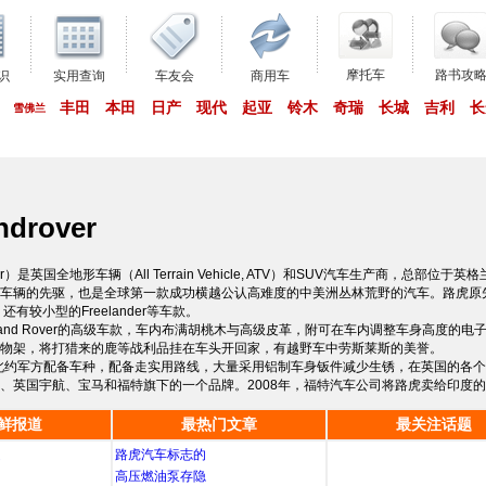
摩托车
路书攻
识
实用查询
车友会
商用车
丰田
本田
日产
现代
起亚
铃木
奇瑞
长城
吉利
长
雪佛兰
drover
ver）是英国全地形车辆（All Terrain Vehicle, ATV）和SUV汽车生产商，总部
车辆的先驱，也是全球第一款成功横越公认高难度的中美洲丛林荒野的汽车。路虎原
，还有较小型的Freelander等车款。
er是Land Rover的高级车款，车内布满胡桃木与高级皮革，附可在车内调整车身高
物架，将打猎来的鹿等战利品挂在车头开回家，有越野车中劳斯莱斯的美誉。
er则是北约军方配备车种，配备走实用路线，大量采用铝制车身钣件减少生锈，在英国的
、英国宇航、宝马和福特旗下的一个品牌。2008年，福特汽车公司将路虎卖给印度的T
鲜报道
最热门文章
最关注话题
起
路虎汽车标志的
高压燃油泵存隐