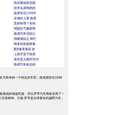
高压燃油泵存隐
挂羊头卖狗肉的
路虎杏石口4S中
全城向上看 路虎
贵的有理？实拍
驾驶位气囊故障
路虎汽车召回公
四驱测试之 神行
维多利亚版限量
配8速变速器 改
上得厅堂下得厨
英伦范儿都市SUV
路虎汽车标志的
来命名为简单的一个特定的车型，路虎揽胜在1948
个勇敢善战的海盗民族，所以罗孚汽车商标采用了一
大无畏精神。兰德-罗孚是全球著名的越野汽车，