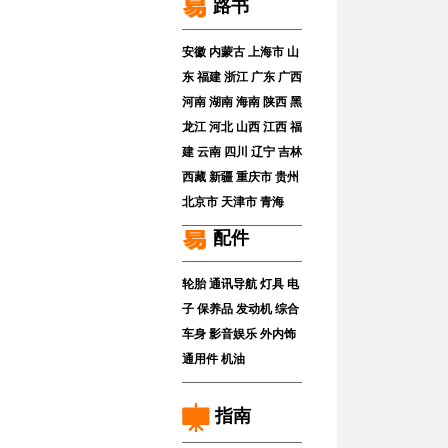
路书
安徽
内蒙古
上海市
山
东
福建
浙江
广东
广西
河南
湖南
海南
陕西
黑
龙江
河北
山西
江西
福
建
云南
四川
辽宁
吉林
西藏
新疆
重庆市
贵州
北京市
天津市
青海
配件
轮胎
通讯导航
灯具
电
子
保养品
发动机
综合
车身
影音娱乐
外内饰
通用件
机油
指南