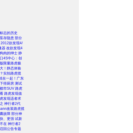
标志的历史
泵存隐患 部分
2012款发现4/
速器 改款发现4
狗肉的绅士 静
口4S中心：创
版限量路虎极
大！静态体验
？实拍路虎揽
爱就在一起！广东
下得厨房 测试
都市SUV 路虎
看 路虎发现值
虎发现适者求
之 神行者2代
mann改装路虎揽
囊故障 部分神
快、更强 试新
不在 神行者2
召回公告专题