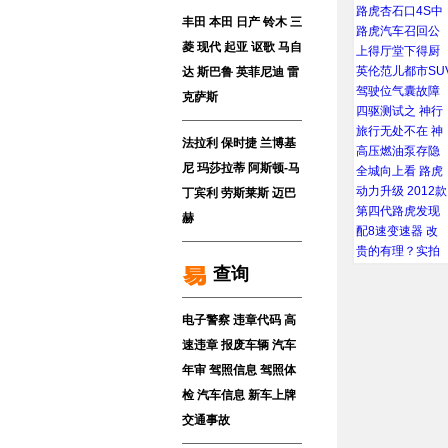
路虎杏石口4S中
丰田
本田
日产
铃木
三
路虎汽车召回公
菱
现代
起亚
讴歌
马自
上得厅堂下得厨
英伦范儿都市SU
达
斯巴鲁
英菲尼迪
雷
驾驶位气囊故障
克萨斯
四驱测试之 神行
旅行无处不在 神
法拉利
保时捷
兰博基
高压燃油泵存隐
尼
玛莎拉蒂
阿斯顿-马
全城向上看 路虎
动力升级 2012款
丁
宾利
劳斯莱斯
迈巴
第四代路虎发现
赫
配8速变速器 改
贵的有理？实拍
查询
电子警察
违章代码
高
速违章
报废车辆
汽车
年审
驾照信息
驾照体
检
汽车信息
新车上牌
交通事故