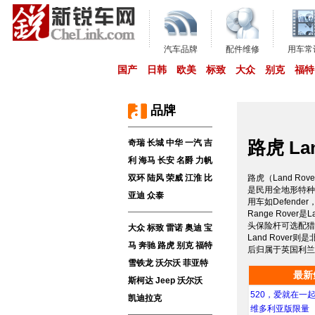
汽车品牌
配件维修
用车常
国产
日韩
欧美
标致
大众
别克
福特
品牌
路虎 Lan
奇瑞
长城
中华
一汽
吉
利
海马
长安
名爵
力帆
双环
陆风
荣威
江淮
比
路虎（Land Ro
是民用全地形特种
亚迪
众泰
用车如Defender
Range Rov
头保险杆可选配猎
大众
标致
雷诺
奥迪
宝
Land Rov
马
奔驰
路虎
别克
福特
后归属于英国利兰
雪铁龙
沃尔沃
菲亚特
最新
斯柯达
Jeep
沃尔沃
520，爱就在一
凯迪拉克
维多利亚版限量