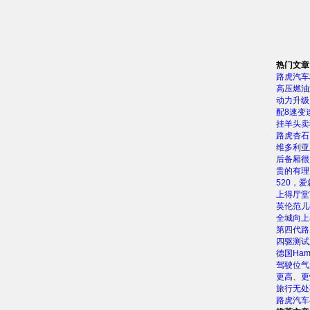
热门文章
路虎汽车
高压燃油
动力升级 
配8速变
挂羊头卖
路虎杏石
维多利亚
后备厢很
贵的有理
520，
上得厅堂
英伦范儿
全城向上
第四代路
四驱测试
德国Ha
驾驶位气
更高、更
旅行无处
路虎汽车