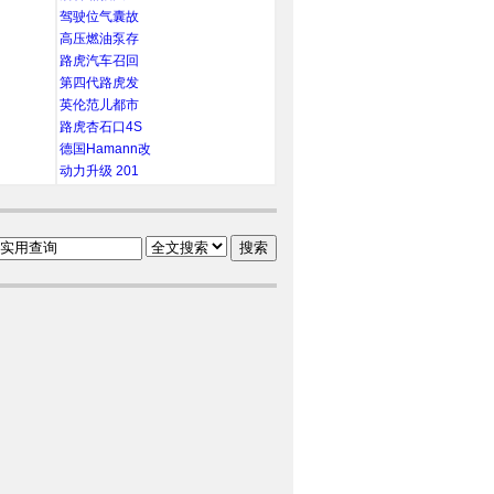
驾驶位气囊故
高压燃油泵存
路虎汽车召回
第四代路虎发
英伦范儿都市
路虎杏石口4S
德国Hamann改
动力升级 201