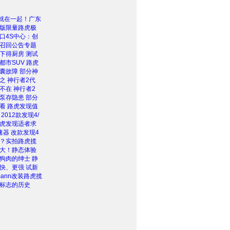
爱就在一起！广东
版限量路虎极
口4S中心：创
召回公告专题
下得厨房 测试
都市SUV 路虎
囊故障 部分神
之 神行者2代
不在 神行者2
泵存隐患 部分
看 路虎发现值
2012款发现4/
虎发现适者求
速器 改款发现4
？实拍路虎揽
大！静态体验
狗肉的绅士 静
快、更强 试新
mann改装路虎揽
标志的历史