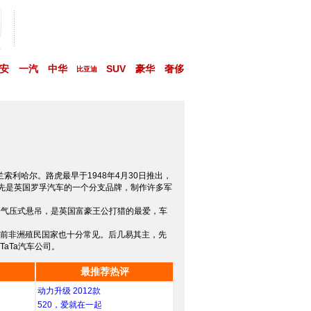
略
安
一汽
中华
SUV
豪华
奢侈
比亚迪
位于英格兰索利哈尔。路虎最早于1948年4月30日推出，
先是英国罗孚汽车的一个分支品牌，制作许多军
度的电子气压式悬吊，是英国富豪王公打猎的最爱，车
各个前非洲殖民国家也十分常见。后几易其主，先
aTa汽车公司。
最推荐热评
动力升级 2012款
520，爱就在一起