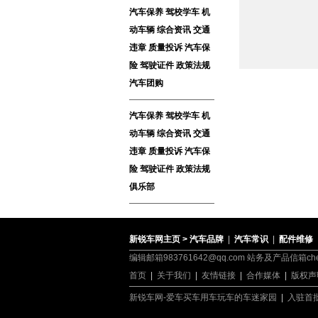
汽车保养
驾校学车
机
动车辆
综合资讯
交通
违章
质量投诉
汽车保
险
驾驶证件
政策法规
汽车团购
汽车保养
驾校学车
机
动车辆
综合资讯
交通
违章
质量投诉
汽车保
险
驾驶证件
政策法规
俱乐部
新锐车网主页 >
汽车品牌
|
汽车常识
|
配件维修
编辑邮箱983761642@qq.com 站务及产品信箱cheli
首页
|
关于我们
|
友情链接
|
合作媒体
|
版权声
新锐车网-爱车买车用车玩车的车迷家园
|
入驻首