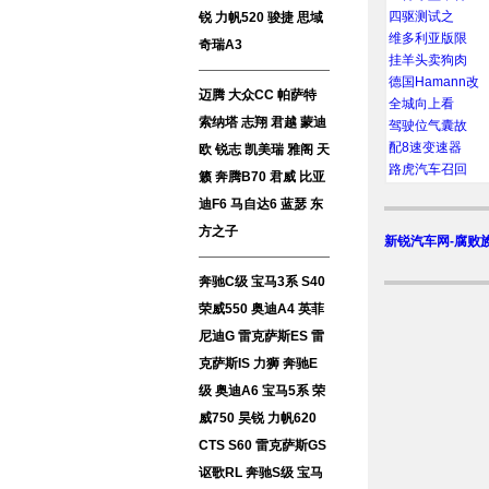
四驱测试之
锐
力帆520
骏捷
思域
维多利亚版限
奇瑞A3
挂羊头卖狗肉
德国Hamann改
迈腾
大众CC
帕萨特
全城向上看
索纳塔
志翔
君越
蒙迪
驾驶位气囊故
配8速变速器
欧
锐志
凯美瑞
雅阁
天
路虎汽车召回
籁
奔腾B70
君威
比亚
迪F6
马自达6
蓝瑟
东
方之子
新锐汽车网-腐败
奔驰C级
宝马3系
S40
荣威550
奥迪A4
英菲
尼迪G
雷克萨斯ES
雷
克萨斯IS
力狮
奔驰E
级
奥迪A6
宝马5系
荣
威750
昊锐
力帆620
CTS
S60
雷克萨斯GS
讴歌RL
奔驰S级
宝马