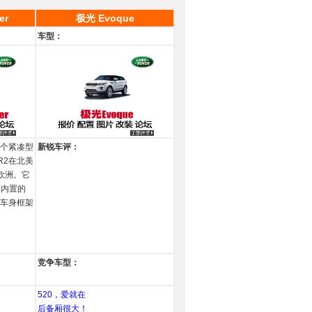
er
极光 Evoque
车型：
个紧凑型
新锐车评：
R2在北美
欧洲。它
有内置的
车身框架
、
竞争车型：
520，爱就在
后备厢很大！