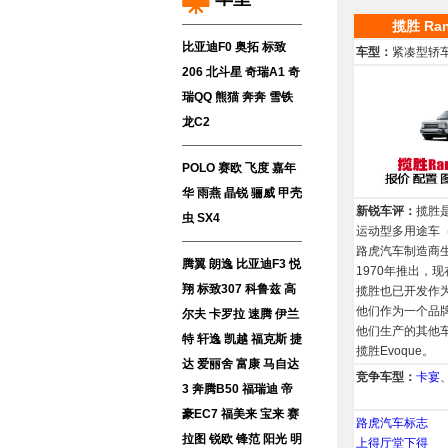
揽胜 Ran
比亚迪F0
奥拓
标致
车型：
紧凑型轿
206
北斗星
奇瑞A1
奇
瑞QQ
熊猫
奔奔
雪铁
龙C2
POLO
赛欧
飞度
嘉年
华
雨燕
晶锐
骊威
甲壳
新锐车评：
揽胜
虫
SX4
运动型多用途车（
路虎汽车制造商
腾翼
朗逸
比亚迪F3
悦
1970年推出，
翔
标致307
科鲁兹
高
揽胜也已开发作
他们作为一个品
尔夫
卡罗拉
速腾
伊兰
他们生产的其他车
特
轩逸
凯越
福克斯
捷
揽胜Evoque。
达
爱丽舍
富康
马自达
竞争车型：
卡宴
3
奔腾B50
福瑞迪
帝
豪EC7
福美来
宝来
赛
路虎汽车标志
拉图
锐欧
锋范
阳光
明
上得厅堂下得