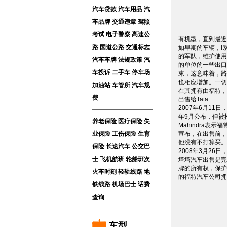
汽车贷款
汽车用品
汽
车品牌
交通违章
驾照
考试
电子警察
高速公
有机型，直到最近
路
国道公路
交通标志
如早期的车辆，I
的军队，维护使用
汽车车牌
法规政策
汽
的单位的一些出口
车投诉
二手车
停车场
束，这意味着，路
也相应增加。一切
加油站
车管所
汽车规
在其拥有由福特，
费
出售给Tata
2007年6月1
年9月公布，但被
养老保险
医疗保险
失
Mahindra表
业保险
工伤保险
生育
宣布，在出售前，
他没有不打算买。
保险
长途汽车
公交巴
2008年3月2
士
飞机航班
轮船班次
塔塔汽车出售是完
牌的所有权，保护
火车时刻
轻轨线路
地
的福特汽车公司拥
铁线路
机场巴士
话费
查询
车型