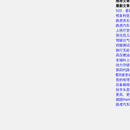
推荐文章
最新文章
520，
维多利亚
路虎杏石
路虎汽车
上得厅堂
英伦范儿
驾驶位气
四驱测试
旅行无处
高压燃油
全城向上
动力升级 
第四代路
配8速变
贵的有理
后备厢很
挂羊头卖
更高、更
德国Ha
路虎汽车