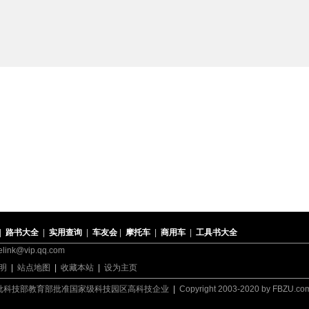
|
路书大全
|
实用查询
|
车友会
|
摩托车
|
商用车
|
工具书大全
nk@vip.qq.com
明
|
站点地图
|
收藏本站
|
设为主页
批科技部教育部批准国家级科技园区高科技企业
|
Copyright 2003-2020 by FBZU.com A