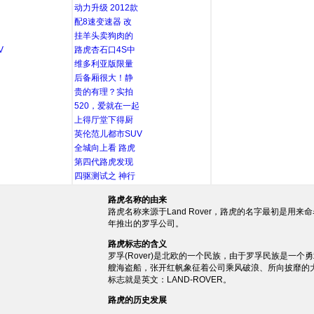
动力升级 2012款
配8速变速器 改
挂羊头卖狗肉的
V
路虎杏石口4S中
维多利亚版限量
后备厢很大！静
贵的有理？实拍
520，爱就在一起
上得厅堂下得厨
英伦范儿都市SUV
全城向上看 路虎
第四代路虎发现
四驱测试之 神行
路虎名称的由来
路虎名称来源于Land Rover，路虎的名字最初是用
年推出的罗孚公司。
路虎标志的含义
罗孚(Rover)是北欧的一个民族，由于罗孚民族是一
艘海盗船，张开红帆象征着公司乘风破浪、所向披靡的
标志就是英文：LAND-ROVER。
路虎的历史发展