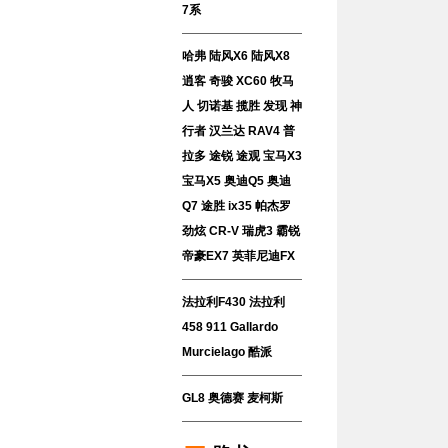
7系
哈弗
陆风X6
陆风X8
逍客
奇骏
XC60
牧马
人
切诺基
揽胜
发现
神
行者
汉兰达
RAV4
普
拉多
途锐
途观
宝马X3
宝马X5
奥迪Q5
奥迪
Q7
途胜
ix35
帕杰罗
劲炫
CR-V
瑞虎3
霸锐
帝豪EX7
英菲尼迪FX
法拉利F430
法拉利
458
911
Gallardo
Murcielago
酷派
GL8
奥德赛
麦柯斯