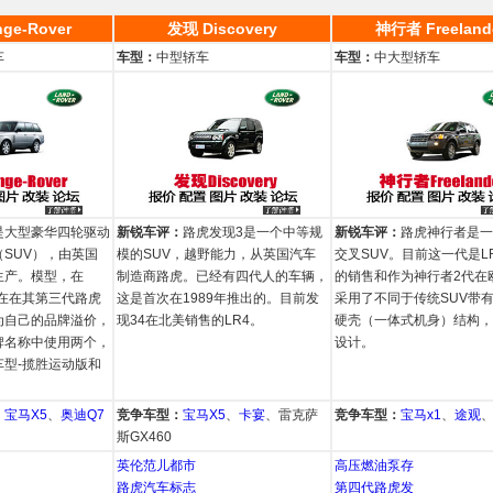
ge-Rover
发现 Discovery
神行者 Freeland
车
车型：
中型轿车
车型：
中大型轿车
是大型豪华四轮驱动
新锐车评：
路虎发现3是一个中等规
新锐车评：
路虎神行者是一
SUV），由英国
模的SUV，越野能力，从英国汽车
交叉SUV。目前这一代是L
生产。模型，在
制造商路虎。已经有四代人的车辆，
的销售和作为神行者2代在
现在在其第三代路虎
这是首次在1989年推出的。目前发
采用了不同于传统SUV带
为自己的品牌溢价，
现34在北美销售的LR4。
硬壳（一体式机身）结构，
牌名称中使用两个，
设计。
型-揽胜运动版和
、
宝马X5
、
奥迪Q7
竞争车型：
宝马X5
、
卡宴
、雷克萨
竞争车型：
宝马x1
、
途观
斯GX460
英伦范儿都市
高压燃油泵存
路虎汽车标志
第四代路虎发