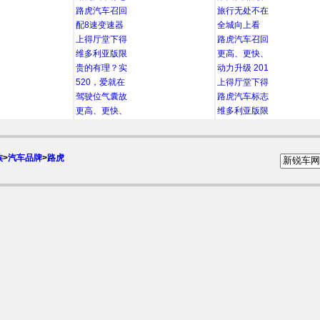
路虎汽车召回
旅行无处不在
配8速变速器
全城向上看
上得厅堂下得
路虎汽车召回
维多利亚版限
更高、更快、
贵的有理？实
动力升级 201
520，爱就在
上得厅堂下得
驾驶位气囊故
路虎汽车标志
更高、更快、
维多利亚版限
族
>
汽车品牌
>
路虎