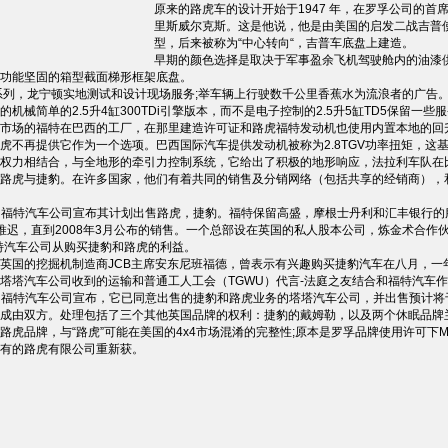
原来的路虎车的设计开始于1947 年，在罗孚公司的首席设
里斯威尔克斯。这是他说，他是由美国的启发二战吉普
型，后来被称为“中心转向“，吉普车底盘上建造。
早期的颜色选择是取决于军事盈余飞机驾驶舱内的油漆
功能坚固的箱型截面梯形框架底盘。
系列，龙宁顿实地测试和设计现场服务;举车辆上行驶数千公里香蕉水为流浪者的广告
的机械简单的2.5升4缸300TDi引擎版本，而不是电子控制的2.5升5缸TD5保留
市场的福特在巴西的工厂，在那里建造许可证和路虎福特发动机也使用内置本地的回升卡
虎不再提供它作为一个选项。巴西国际汽车提供发动机被称为2.8TGV功率扭矩，这基本上
权力相结合，与全地形的牵引力控制系统，它给出了积极的地形响应，法拉利车队在
路虎与捷豹。在许多国家，他们有着共同的销售及分销网络（包括共享的经销商），
1日，福特汽车公司宣布其计划出售路虎，捷豹。福特保留高盛，摩根士丹利和汇丰银行的
推迟，直到2008年3月公布的销售。一个总部设在英国的私人股本公司，炼金术合作伙伴，
示福特汽车公司从购买捷豹和路虎的利益。
英国的挖掘机制造商JCB主席安东尼班福德，曾表示有兴趣购买捷豹汽车在八月，一
塔塔汽车公司收到的运输和普通工人工会（TGWU）代言-法庭之友结合和福特汽车
6日，福特汽车公司宣布，它已同意出售的捷豹和路虎业务的塔塔汽车公司，并出售预计将于2
成由双方。处理包括了三个其他英国品牌的权利：捷豹的戴姆勒，以及两个休眠品牌
路虎品牌，与“路虎”可能在美国的4x4市场混淆的完整性;原本是罗孚品牌使用许可下M
有的路虎有限公司重新获。