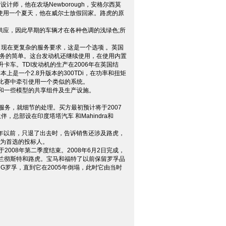
计师，他在农场Newborough，安格尔西莫
使用一个夏天，他在威尔士放假回家。路虎的原
供应，因此早期的车辆才在各种色调的浅绿色;所
。现在更复杂的服务要求，这是一个选项 。英国
一些服务的简单。这台发动机还继续使用，在使用内置
车。TDI发动机的生产在2006年在英国结
是一个2.8升版本的300TDi，在功率和扭矩
比赛中牵引使用一个类似的系统。
和一些模型的共享组件及生产设施。
服务，就细节的处理。买方最初预计将于2007
总部设在印度塔塔汽车 和Mahindra和
年以前，只退了出去时，告诉销售还涉及路虎，
作为首选的投标人。
008年第二季度结束。2008年6月2日完成，
兰彻斯特和路虎。宝马和福特了以前保留罗孚品
G罗孚，直到它在2005年倒塌，此时它由当时