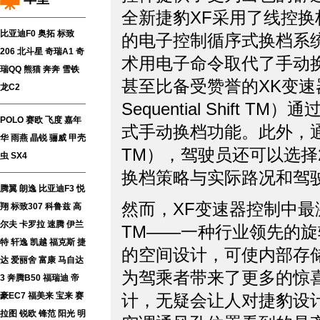
全新捷豹XF采用了线控换
比亚迪F0
奥拓
标致
的电子控制循序式换档系
206
北斗星
奇瑞A1
奇
术用电子命令取代了手动
瑞QQ
熊猫
奔奔
雪铁
甚至比备受赞誉的XK变速
龙C2
Sequential Shif
POLO
赛欧
飞度
嘉年
式手动换档功能。此外，通过捷豹
华
雨燕
晶锐
骊威
甲壳
TM），驾驶员还可以选择
虫
SX4
换档策略与实际路况和驾
腾翼
朗逸
比亚迪F3
悦
然而，XF变速器控制中最激动人
翔
标致307
科鲁兹
高
尔夫
卡罗拉
速腾
伊兰
TM——一种行业领先的
特
轩逸
凯越
福克斯
捷
的空间设计，可使内部存
达
爱丽舍
富康
马自达
为驾乘者带来了更多的惊
3
奔腾B50
福瑞迪
帝
豪EC7
福美来
宝来
赛
计，无疑会让人对捷豹设
拉图
锐欧
锋范
阳光
明