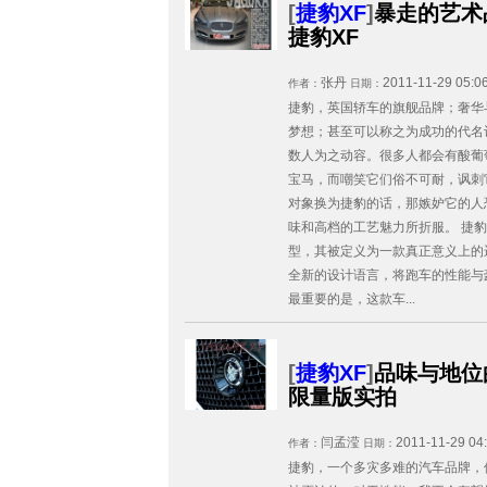
[
捷豹XF
]
暴走的艺术品
捷豹XF
张丹
2011-11-29 05:0
作者：
日期：
捷豹，英国轿车的旗舰品牌；奢华
梦想；甚至可以称之为成功的代名
数人为之动容。很多人都会有酸葡
宝马，而嘲笑它们俗不可耐，讽刺
对象换为捷豹的话，那嫉妒它的人
味和高档的工艺魅力所折服。 捷豹
型，其被定义为一款真正意义上的
全新的设计语言，将跑车的性能与
最重要的是，这款车...
[
捷豹XF
]
品味与地位的象
限量版实拍
闫孟滢
2011-11-29 04
作者：
日期：
捷豹，一个多灾多难的汽车品牌，