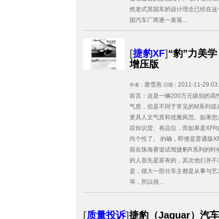
然老式英国车的设计理念已经在这
国汽车厂商逐一衰落...
[
捷豹XF
]
“豹”力美学 
增压版
唐雪燕
2011-11-29 03
作者：
日期：
前言：这是一辆200万元级别的
气质，但是不同于常见的M系列或
更具人文气质和优雅风范。如果您是
叹你识货、有品位，而如果是XF
尚个性了。 的确，即便是普通版X
前在珠海赛道试驾捷豹R系列的时
的人首先是富有的，其次他们并不
是，很大一部分车主都是从事与艺
等，所以很...
[
质量投诉
]
捷豹（Jaguar）汽