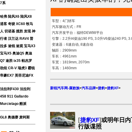
7系
哈弗
陆风X6
陆风X8
车型：4门轿车
逍客
奇骏
XC60
牧马
汽车驱动方式：FR
人
切诺基
揽胜
发现
神
汽车开发平台：福特DEW98平台
行者
汉兰达
RAV4
普
引擎：2.2升I4柴油190 PS, 3.0升V6柴油240 PS, 3.
变速器：6速自动, 8速自动
拉多
途锐
途观
宝马X3
轴距：2909mm
宝马X5
奥迪Q5
奥迪
车长：4961mm
Q7
途胜
ix35
帕杰罗
车宽：1819mm, 2070m
劲炫
CR-V
瑞虎3
霸锐
车高：1460mm
帝豪EX7
英菲尼迪FX
新锐汽车网-腐败族
>
汽车品牌
>
捷豹
>
捷豹XF
>
法拉利F430
法拉利
458
911
Gallardo
Murcielago
酷派
GL8
奥德赛
麦柯斯
[
捷豹XF
]
或明年日内
行版谍照