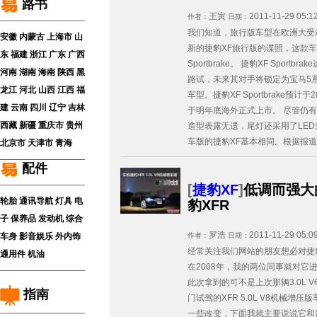
路书
王寅
2011-11-29 05:1
作者：
日期：
我们知道，旅行版车型在欧洲大受
安徽
内蒙古
上海市
山
新的捷豹XF旅行版的谍照，这款
东
福建
浙江
广东
广西
Sportbrake。 捷豹XF Spor
河南
湖南
海南
陕西
黑
路试，未来其对手将锁定为宝马5系
龙江
河北
山西
江西
福
车型。捷豹XF Sportbrake预
建
云南
四川
辽宁
吉林
于明年底海外正式上市。 尽管仍
西藏
新疆
重庆市
贵州
造型表露无遗，尾灯还采用了LE
车版的捷豹XF基本相同。根据报道，捷
北京市
天津市
青海
配件
[
捷豹XF
]
低调而强大
轮胎
通讯导航
灯具
电
豹XFR
子
保养品
发动机
综合
罗浩
2011-11-29 05:0
作者：
日期：
车身
影音娱乐
外内饰
经常关注我们网站的朋友想必对捷
通用件
机油
在2008年，我的两位同事就对它
此次拿到的可不是上次那辆3.0L 
指南
门试驾的XFR 5.0L V8机械
一些改变，下面我就主要说说它和