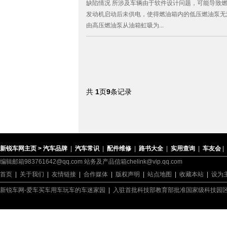
缺陷情况 所涉及车辆由于软件设计问题，可能导致
发动机启动后未供电，使得燃油箱内的低压燃油泵无
由高压燃油泵从油箱虹吸为...
共
1
页
9
条记录
新锐车网主页 >
汽车品牌
|
汽车常识
|
配件维修
|
路书大全
|
实用查询
|
车友会
|
编辑邮箱983761642@qq.com 站务及产品信箱chelink@vip.qq.com
首页
|
关于我们
|
友情链接
|
合作媒体
|
版权声明
|
站点地图
|
收藏本站
|
设为
新锐车网-爱车买车用车玩车的车迷家园
|
入驻首批科技部教育部批准国家级科技园