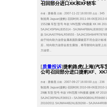
召回部分进口XK和XF轿车
唐春燕
2007-11-22 16:00:00
345
作者：
日期：
点击：
制造商 Jaguar(捷豹) 召回时间 2011-06-06至2013-
1552辆 车型 型号 年款 VIN范围 VIN搜索 XK XK 20
SAJAC45P9ALB35314 - SAJWA4FB8ALB38302 详
款 SAJAA07P8ALR59555 - SAJAC05H9AFR78
由于转向助力油管金属表面防腐镀层不符合设计标准
后，转向助力油管会发生腐蚀，将导致转向油管上出
力油管...
[
质量投诉
]
捷豹路虎(上海)汽车
公司召回部分进口捷豹XF、XK
唐春燕
2007-09-27 16:00:00
236
作者：
日期：
点击：
制造商 Jaguar(捷豹) 召回时间 2010-08-06至2010-
29辆 车型 型号 年款 VIN范围 VIN搜索 捷豹 XF 2010
SAJAC06P9ALR36913～SAJWA0GB0ALR59480
2010/2011 SAJWA44B2ALB28268～SAJAA44R0