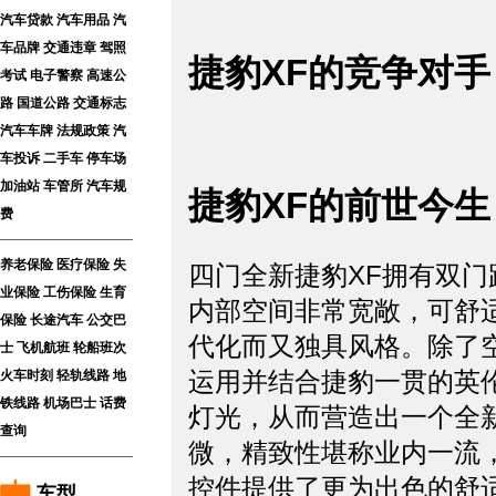
汽车贷款
汽车用品
汽
车品牌
交通违章
驾照
捷豹XF的竞争对手
考试
电子警察
高速公
路
国道公路
交通标志
汽车车牌
法规政策
汽
车投诉
二手车
停车场
加油站
车管所
汽车规
捷豹XF的前世今生
费
养老保险
医疗保险
失
四门全新捷豹XF拥有双
业保险
工伤保险
生育
内部空间非常宽敞，可舒
保险
长途汽车
公交巴
代化而又独具风格。除了
士
飞机航班
轮船班次
运用并结合捷豹一贯的英
火车时刻
轻轨线路
地
铁线路
机场巴士
话费
灯光，从而营造出一个全
查询
微，精致性堪称业内一流
控件提供了更为出色的舒
车型