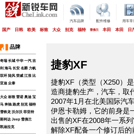
汽车品牌
配件维修
用车常
国产
日韩
欧美
标致
大众
别克
福特
丰田
本田
日
雪佛兰
品牌
奇瑞
长城
中华
一汽
吉
捷豹XF
利
海马
长安
名爵
力帆
双环
陆风
荣威
江淮
比
捷豹XF（类型（X250
亚迪
众泰
造商捷豹生产，汽车，取代
大众
标致
雷诺
奥迪
宝
2007年1月在北美国际
马
奔驰
路虎
别克
福特
伊恩卡勒姆，它的前身是一
雪铁龙
沃尔沃
菲亚特
出售的XF在2008年一系
斯柯达
Jeep
雪佛兰
凯迪拉克
解除XF配备一个修订后的