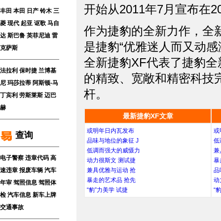
开始从2011年7月宣布在2
丰田
本田
日产
铃木
三
菱
现代
起亚
讴歌
马自
作为捷豹的全新力作，全
达
斯巴鲁
英菲尼迪
雷
是捷豹“优雅迷人而又动感
克萨斯
全新捷豹XF代表了捷豹
法拉利
保时捷
兰博基
的精致、宽敞和精密科技
尼
玛莎拉蒂
阿斯顿-马
杆。
丁
宾利
劳斯莱斯
迈巴
赫
最新捷豹XF文章
或明年日内瓦发布
或
查询
品味与地位的象征 J
低
低调而强大的威慑力
兼
电子警察
违章代码
高
动力很斯文 测试捷
暴
速违章
报废车辆
汽车
兼具优雅与运动 抢
品
暴走的艺术品 抢先
动
年审
驾照信息
驾照体
“豹”力美学 试捷
“
检
汽车信息
新车上牌
交通事故