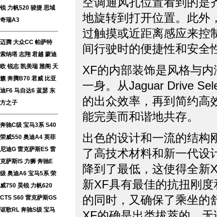
空调通风孔位置看到的是
锐
力帆520
骏捷
思域
地旋转到打开位置。此外，创新
奇瑞A3
过触摸或近距离感应来控
迈腾
大众CC
帕萨特
间行驶时的便捷性和安全
索纳塔
志翔
君越
蒙迪
欧
锐志
凯美瑞
雅阁
天
XF的内部装饰是风格与
籁
奔腾B70
君威
比亚
一身。从Jaguar Drive
迪F6
马自达6
蓝瑟
东
的出众效率，再到简约高
方之子
能完美而和谐地共存。
奔驰C级
宝马3系
S40
出色的设计和一流的结构
荣威550
奥迪A4
英菲
尼迪G
雷克萨斯ES
雷
了高技术材料和新一代设
克萨斯IS
力狮
奔驰E
降到了最低，这使得全新
级
奥迪A6
宝马5系
荣
新XF具有最佳的抗扭刚
威750
昊锐
力帆620
的同时，又确保了乘坐的
CTS
S60
雷克萨斯GS
讴歌RL
奔驰S级
宝马
XF的确是出类拔萃的，