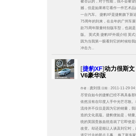
被否认的，对于性能，我不会奢望
撼，但是如果将它看作一件艺术品
一台汽车。 捷豹XF是捷豹旗下新
75周年的到来，在去年的广州车
款75周年限量特别版车型，也就是
版。 英式美 捷豹XF外观介绍 英
因为当我第一眼看到它的时候给我
冲击力...
[
捷豹XF
]
动力很斯文 
V6豪华版
龚刘强
2011-11-29 04
作者：
日期：
尽管自如今的捷豹已经不再具备那
依然没有在印度人手中光芒尽散。
流传并不仅仅是因为它的销量，我
造的文化底蕴。捷豹便如是，销量
统的英国贵族血统造就了它即使是
改变。却还是能让人谈及到它时，
道它过去的那点儿事。 换了新东