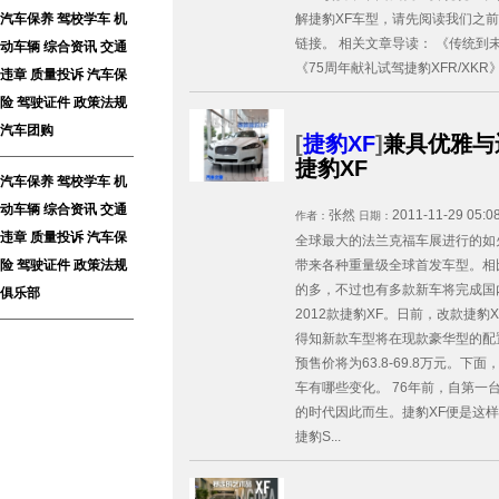
解捷豹XF车型，请先阅读我们之
汽车保养
驾校学车
机
链接。 相关文章导读： 《传统到
动车辆
综合资讯
交通
《75周年献礼试驾捷豹XFR/XKR》 
违章
质量投诉
汽车保
险
驾驶证件
政策法规
汽车团购
[
捷豹XF
]
兼具优雅与
捷豹XF
汽车保养
驾校学车
机
动车辆
综合资讯
交通
张然
2011-11-29 05:0
作者：
日期：
违章
质量投诉
汽车保
全球最大的法兰克福车展进行的如
带来各种重量级全球首发车型。相
险
驾驶证件
政策法规
的多，不过也有多款新车将完成国
俱乐部
2012款捷豹XF。日前，改款捷
得知新款车型将在现款豪华型的配
预售价将为63.8-69.8万元。
车有哪些变化。 76年前，自第一
的时代因此而生。捷豹XF便是这
捷豹S...