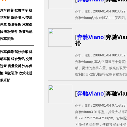
汽车保养
驾校学车
机
2008-01-04 08:03:22
作者：
日期：
动车辆
综合资讯
交通
奔驰Viano内饰,奔驰Viano仪表图。.
违章
质量投诉
汽车保
险
驾驶证件
政策法规
[
奔驰Viano
]
奔驰Vi
汽车团购
裕
汽车保养
驾校学车
机
2008-01-04 08:03:32
作者：
日期：
动车辆
综合资讯
交通
奔驰Viano的车内空间显得十分
违章
质量投诉
汽车保
动。灵活的座椅布置、敞亮的双天
险
驾驶证件
政策法规
控制的自动空调使得它拥有很好的办
俱乐部
[
奔驰Viano
]
奔驰Via
2008-01-04 07:58:28
作者：
日期：
奔驰Viano3.0L车型，其最大功率和
和270nm/2750-4750rpm。
和预张紧安全带，使得其安全性能也