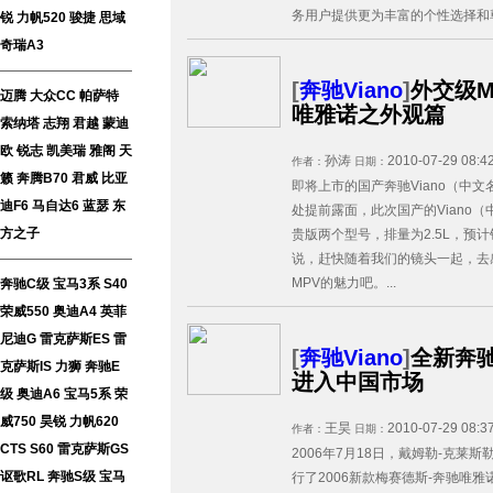
务用户提供更为丰富的个性选择和尊贵
锐
力帆520
骏捷
思域
奇瑞A3
[
奔驰Viano
]
外交级M
迈腾
大众CC
帕萨特
唯雅诺之外观篇
索纳塔
志翔
君越
蒙迪
欧
锐志
凯美瑞
雅阁
天
孙涛
2010-07-29 08:4
作者：
日期：
籁
奔腾B70
君威
比亚
即将上市的国产奔驰Viano（中
迪F6
马自达6
蓝瑟
东
处提前露面，此次国产的Viano
方之子
贵版两个型号，排量为2.5L，预计
说，赶快随着我们的镜头一起，去
MPV的魅力吧。...
奔驰C级
宝马3系
S40
荣威550
奥迪A4
英菲
尼迪G
雷克萨斯ES
雷
[
奔驰Viano
]
全新奔驰
克萨斯IS
力狮
奔驰E
进入中国市场
级
奥迪A6
宝马5系
荣
威750
昊锐
力帆620
王昊
2010-07-29 08:3
作者：
日期：
CTS
S60
雷克萨斯GS
2006年7月18日，戴姆勒-克莱
讴歌RL
奔驰S级
宝马
行了2006新款梅赛德斯-奔驰唯雅