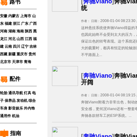
[
奔驰Viano
]
奔驰Vi
路书
统
安徽
内蒙古
上海市
山
2008-01-04 08:23:30
作者：
日期：
东
福建
浙江
广东
广西
这种悬挂系统使奔驰Viano得益
河南
湖南
海南
陕西
黑
也因此始终不会受到太大的压力，
龙江
河北
山西
江西
福
保证出色的转弯表现。这个系统还
建
云南
四川
辽宁
吉林
大的载重时，都具有恒定的轮轴游
西藏
新疆
重庆市
贵州
不平路面上...
北京市
天津市
青海
[
奔驰Viano
]
奔驰Vi
配件
开阔
轮胎
通讯导航
灯具
电
2008-01-04 08:19:15
作者：
日期：
子
保养品
发动机
综合
奔驰Viano附着力非常出色，制
车身
影音娱乐
外内饰
安全感，更何况Viano还有一整
奔驰各款轿车工的ESP系统。...
通用件
机油
指南
[
奔驰Viano
]
奔驰Via