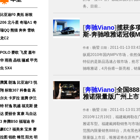
务。目前...
比亚迪F0
奥拓
标致
206
北斗星
奇瑞A1
奇
[
奔驰Viano
]
揽获多
瑞QQ
熊猫
奔奔
雪铁
斯-奔驰唯雅诺冠领M
龙C2
杨莹
2011-01-13 03:4
作者：
日期：
POLO
赛欧
飞度
嘉年
纵观2010年国内MPV市场，依
华
雨燕
晶锐
骊威
甲壳
特征的是新品迅速占领市场，抢尽
虫
SX4
驰唯雅诺，4月份甫一新亮相，销量就
腾翼
朗逸
比亚迪F3
悦
[
奔驰Viano
]
全国88
翔
标致307
科鲁兹
高
雅诺限量版广州上市
尔夫
卡罗拉
速腾
伊兰
特
轩逸
凯越
福克斯
捷
杨莹
2011-01-13 01:3
作者：
日期：
达
爱丽舍
富康
马自达
2010年12月19日，福建戴姆
3
奔腾B50
福瑞迪
帝
雅诺车型。福建戴姆勒销售与市场
豪EC7
福美来
宝来
赛
范围内限量销售888台，共有黑
拉图
锐欧
锋范
阳光
明
限量版上市后，唯雅诺将在原有产