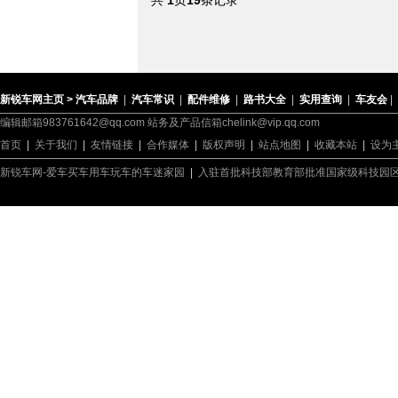
共
1
页
19
条记录
新锐车网主页 >
汽车品牌
|
汽车常识
|
配件维修
|
路书大全
|
实用查询
|
车友会
|
编辑邮箱983761642@qq.com 站务及产品信箱chelink@vip.qq.com
首页
|
关于我们
|
友情链接
|
合作媒体
|
版权声明
|
站点地图
|
收藏本站
|
设为
新锐车网-爱车买车用车玩车的车迷家园
|
入驻首批科技部教育部批准国家级科技园