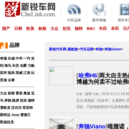
汽车品牌
配件维修
用车常
国产
日韩
欧美
标致
大众
别克
福特
丰田
本田
日
雪佛兰
品牌
新锐汽车网-腐败族
>
汽车品牌
>
奔驰
>
奔驰Viano
>
奇瑞
长城
中华
一汽
吉
利
海马
长安
名爵
力帆
双环
陆风
荣威
江淮
比
[
哈弗H6
]
两大自主热
亚迪
众泰
博越为何卖不过哈弗H
大众
标致
雷诺
奥迪
宝
赵斌
2019-12-11 16:4
作者：
日期：
马
奔驰
路虎
别克
福特
近日,电视剧《庆余年》火速蹿红,
演技、巧妙地剧情设计以及电影般的
雪铁龙
沃尔沃
菲亚特
斯柯达
Jeep
雪佛兰
凯迪拉克
[
奔驰Viano
]
唯雅诺，