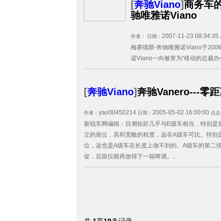
[
奔驰Viano
]
商务车的
驰唯雅诺Viano
2007-11-23 08:34:35
作者：
日期：
梅赛德斯-奔驰唯雅诺Viano于2
诺Viano一向被誉为“移动的总裁办公
[
奔驰Viano
]
奔驰Vanero---
yao00450214
2005-05-02 16:00:00
作者：
日期：
点击
新锐车网编辑：目测轮距几乎与E级车相当，特别是
立的座位，高和宽敞的程度，远非A级车可比。特别
位，这也是A级车在长度上做不到的。A级车的第二
促，后面仅能再放得下一箱啤酒。...