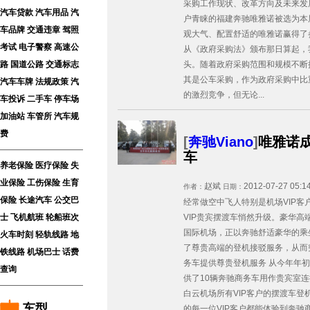
采购工作现状、改革方向及未来发
汽车贷款
汽车用品
汽
户青睐的福建奔驰唯雅诺被选为本
车品牌
交通违章
驾照
观大气、配置舒适的唯雅诺赢得了
考试
电子警察
高速公
从《政府采购法》颁布那日算起，
路
国道公路
交通标志
头。随着政府采购范围和规模不断
其是公车采购，作为政府采购中比
汽车车牌
法规政策
汽
的激烈竞争，但无论...
车投诉
二手车
停车场
加油站
车管所
汽车规
费
[
奔驰Viano
]
唯雅诺成
车
养老保险
医疗保险
失
业保险
工伤保险
生育
赵斌
2012-07-27 05:1
作者：
日期：
保险
长途汽车
公交巴
经常做空中飞人特别是机场VIP客
士
飞机航班
轮船班次
VIP贵宾摆渡车悄然升级。豪华
国际机场，正以奔驰舒适豪华的乘
火车时刻
轻轨线路
地
了尊贵高端的登机接驳服务，从而突
铁线路
机场巴士
话费
务车提供尊贵登机服务 从今年年
查询
供了10辆奔驰商务车用作贵宾室
白云机场所有VIP客户的摆渡车
车型
的每一位VIP客户都能体验到奔驰