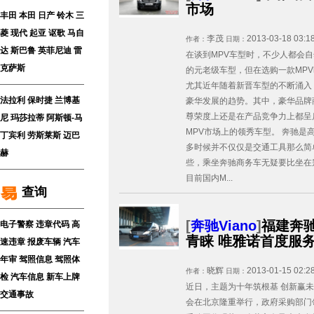
市场
丰田
本田
日产
铃木
三
菱
现代
起亚
讴歌
马自
李茂
2013-03-18 03:1
作者：
日期：
达
斯巴鲁
英菲尼迪
雷
在谈到MPV车型时，不少人都会自
克萨斯
的元老级车型，但在选购一款MP
尤其近年随着新晋车型的不断涌入
法拉利
保时捷
兰博基
豪华发展的趋势。其中，豪华品牌
尊荣度上还是在产品竞争力上都呈
尼
玛莎拉蒂
阿斯顿-马
MPV市场上的领秀车型。 奔驰是
丁
宾利
劳斯莱斯
迈巴
多时候并不仅仅是交通工具那么简
赫
些，乘坐奔驰商务车无疑要比坐在
目前国内M...
查询
[
奔驰Viano
]
福建奔
电子警察
违章代码
高
青睐 唯雅诺首度服
速违章
报废车辆
汽车
年审
驾照信息
驾照体
晓辉
2013-01-15 02:2
作者：
日期：
检
汽车信息
新车上牌
近日，主题为十年筑根基 创新赢
交通事故
会在北京隆重举行，政府采购部门