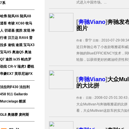
式进入中国市场。...
7系
哈弗
陆风X6
陆风X8
[
奔驰Viano
]
奔驰发
逍客
奇骏
XC60
牧马
图片
人
切诺基
揽胜
发现
神
行者
汉兰达
RAV4
普
章宁
2010-07-29 08:3
作者：
日期：
拉多
途锐
途观
宝马X3
近日奔驰公布了小改款唯雅诺和威
宝马X5
奥迪Q5
奥迪
奔驰的BlueEFFICIENCY技
Q7
途胜
ix35
帕杰罗
轮胎，以获得更好的燃油经济性和更
劲炫
CR-V
瑞虎3
霸锐
帝豪EX7
英菲尼迪FX
[
奔驰Viano
]
大众Mu
的大比拼
法拉利F430
法拉利
458
911
Gallardo
2008-02-25 01:30:43
作者：
日期：
Murcielago
酷派
大众Multivan与奔驰唯雅诺的
看，大众Multivan这款车的实力如何
GL8
奥德赛
麦柯斯