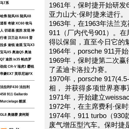
马7系
1961年，保时捷开始研
亚力山大·保时捷来进
哈弗
陆风X6
陆风X8
1963年，在1963年法
逍客
奇骏
XC60
牧马
人
切诺基
揽胜
发现
神
911（厂内代号901）。
行者
汉兰达
RAV4
普
得以保留，直至今日它
拉多
途锐
途观
宝马X3
1964年，porsche 9
宝马X5
奥迪Q5
奥迪
1969年，保时捷第二次
Q7
途胜
ix35
帕杰罗
劲炫
CR-V
瑞虎3
霸锐
了孟迪卡洛拉力赛。
帝豪EX7
英菲尼迪FX
1970年，porsche 917(4.5-
相， 并获得多项世界
法拉利F430
法拉利
458
911
Gallardo
1971年，开始建立wei
Murcielago
酷派
1972年，在主席费利
1974年，911 turb
GL8
奥德赛
麦柯斯
废气增压型汽车。保时捷