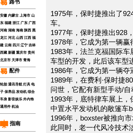
路书
1975年，保时捷推出了
安徽
内蒙古
上海市
山
车。
东
福建
浙江
广东
广西
河南
湖南
海南
陕西
黑
1977年，保时捷推出92
龙江
河北
山西
江西
福
1978年，它成为第一
建
云南
四川
辽宁
吉林
1983年，法兰克福国际车
西藏
新疆
重庆市
贵州
车型的开发，此后该车
北京市
天津市
青海
1986年，它成为第一
配件
1989年，在费利·保时捷80
轮胎
通讯导航
灯具
电
问世，它配有新型手动
子
保养品
发动机
综合
1993年，底特律车展上
车身
影音娱乐
外内饰
通用件
机油
中置水平发动机的敞篷车b
1996年，boxster被
指南
此同时，老一代风冷技术