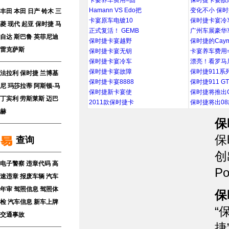
卡宴养车费用=固
保时捷卡宴故
Hamann VS Edo把
变化不小 保
丰田
本田
日产
铃木
三
卡宴原车电镀10
保时捷卡宴冷
菱
现代
起亚
保时捷
马
正式复活！ GEMB
广州车展豪华
自达
斯巴鲁
英菲尼迪
保时捷卡宴越野
保时捷的Caym
雷克萨斯
保时捷卡宴无钥
卡宴养车费用
保时捷卡宴冷车
漂亮！看罗马
保时捷卡宴故障
保时捷911系
法拉利
保时捷
兰博基
保时捷卡宴8888
保时捷911 G
尼
玛莎拉蒂
阿斯顿-马
保时捷新卡宴使
保时捷将推出C
丁
宾利
劳斯莱斯
迈巴
2011款保时捷卡
保时捷将出08
赫
保
保
查询
创
电子警察
违章代码
高
Po
速违章
报废车辆
汽车
年审
驾照信息
驾照体
保
检
汽车信息
新车上牌
“
交通事故
捷