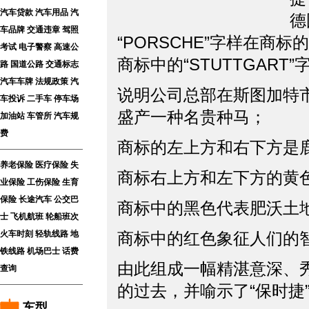
汽车贷款
汽车用品
汽
德
车品牌
交通违章
驾照
“PORSCHE”字样在
考试
电子警察
高速公
商标中的“STUTTGART
路
国道公路
交通标志
汽车车牌
法规政策
汽
说明公司总部在斯图加特
车投诉
二手车
停车场
盛产一种名贵种马；
加油站
车管所
汽车规
费
商标的左上方和右下方是
养老保险
医疗保险
失
商标右上方和左下方的黄
业保险
工伤保险
生育
保险
长途汽车
公交巴
商标中的黑色代表肥沃土
士
飞机航班
轮船班次
火车时刻
轻轨线路
地
商标中的红色象征人们的
铁线路
机场巴士
话费
由此组成一幅精湛意深、秀
查询
的过去，并喻示了“保时捷
车型