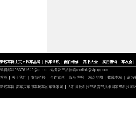
新锐车网主页 >
汽车品牌
|
汽车常识
|
配件维修
|
路书大全
|
实用查询
|
车友会
|
编辑邮箱983761642@qq.com 站务及产品信箱chelink@vip.qq.com
首页
|
关于我们
|
友情链接
|
合作媒体
|
版权声明
|
站点地图
|
收藏本站
|
设为
新锐车网-爱车买车用车玩车的车迷家园
|
入驻首批科技部教育部批准国家级科技园