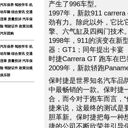
产生了996车型。
汽车保养
驾校学车
机
1997年，新款911 car
动车辆
综合资讯
交通
违章
质量投诉
汽车保
劲有力。除此以外，它比
险
驾驶证件
政策法规
擎、六气缸及四阀门
汽车团购
1998年，911的演变
汽车保养
驾校学车
机
器：GT1；同年提出卡宴（
动车辆
综合资讯
交通
时捷Carrera GT
违章
质量投诉
汽车保
2009年，新款轿跑Panam
险
驾驶证件
政策法规
俱乐部
保时捷是世界知名汽车品牌
中最畅销的一款。保时捷
合，而今对于跑车而言，“
捷来说，这最终的测试是
胆革新。保时捷把每一种
捷的公司不断欣荣并引导