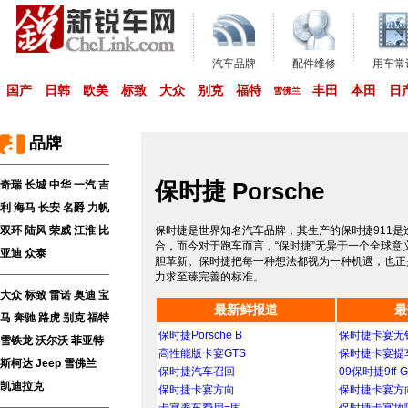
汽车品牌
配件维修
用车常
国产
日韩
欧美
标致
大众
别克
福特
丰田
本田
日
雪佛兰
品牌
保时捷 Porsche
奇瑞
长城
中华
一汽
吉
利
海马
长安
名爵
力帆
双环
陆风
荣威
江淮
比
保时捷是世界知名汽车品牌，其生产的保时捷911
合，而今对于跑车而言，“保时捷”无异于一个全球
亚迪
众泰
胆革新。保时捷把每一种想法都视为一种机遇，也正
力求至臻完善的标准。
大众
标致
雷诺
奥迪
宝
最新鲜报道
最
马
奔驰
路虎
别克
福特
保时捷Porsche B
保时捷卡宴无
雪铁龙
沃尔沃
菲亚特
高性能版卡宴GTS
保时捷卡宴提
斯柯达
Jeep
雪佛兰
保时捷汽车召回
09保时捷9ff-G
凯迪拉克
保时捷卡宴方向
保时捷卡宴方