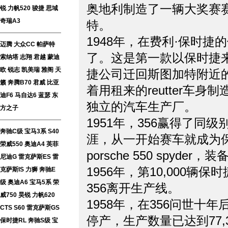
奥地利制造了一辆大奖赛赛
锐
力帆520
骏捷
思域
奇瑞A3
特。
1948年，在费利·保时
迈腾
大众CC
帕萨特
了。这是第一款以保时捷来
索纳塔
志翔
君越
蒙迪
欧
锐志
凯美瑞
雅阁
天
捷公司迁回斯图加特附近的z
籁
奔腾B70
君威
比亚
着用租来的reutter车
迪F6
马自达6
蓝瑟
东
独立的汽车生产厂。
方之子
1951年，356赢得了同
奔驰C级
宝马3系
S40
涯，从一开始赛车就成为
荣威550
奥迪A4
英菲
porsche 550 spy
尼迪G
雷克萨斯ES
雷
1956年，第10,000辆保时
克萨斯IS
力狮
奔驰E
级
奥迪A6
宝马5系
荣
356离开生产线。
威750
昊锐
力帆620
1958年，在356问世十年
CTS
S60
雷克萨斯GS
停产，生产数量已达到77
保时捷RL
奔驰S级
宝