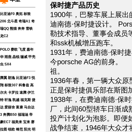
保时捷产品历史
1900年，巴黎车展上展
比亚迪F0
奥拓
标致
206
北斗星
奇瑞A1
奇
迪南德·保时捷设计。 Porsc
瑞QQ
熊猫
奔奔
雪铁
勒技术指导、董事会成员等
龙C2
和ssk机械增压跑车。
POLO
赛欧
飞度
嘉年
1931年，费迪南德·保
华
雨燕
晶锐
骊威
甲壳
今porsche AG的前
虫
SX4
祖。
腾翼
朗逸
比亚迪F3
悦
1936年春，第一辆大众
翔
标致307
科鲁兹
高
正是保时捷俱乐部在斯
尔夫
卡罗拉
速腾
伊兰
1938年，在费迪南德·
特
轩逸
凯越
福克斯
捷
厂，此间60型轿车日渐
达
爱丽舍
富康
马自达
3
奔腾B50
福瑞迪
帝
投产计划化为泡影。即便如此
豪EC7
福美来
宝来
赛
战争结束，1946年大众
拉图
锐欧
锋范
阳光
明