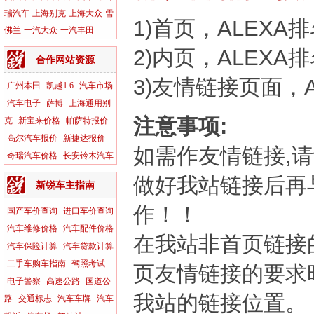
瑞汽车
上海别克
上海大众
雪
1)首页，ALEXA排
佛兰
一汽大众
一汽丰田
2)内页，ALEXA排
合作网站资源
3)友情链接页面，A
广州本田
凯越1.6
汽车市场
汽车电子
萨博
上海通用别
注意事项:
克
新宝来价格
帕萨特报价
高尔汽车报价
新捷达报价
如需作友情链接,
奇瑞汽车价格
长安铃木汽车
做好我站链接后再
新锐车主指南
作！！
国产车价查询
进口车价查询
汽车维修价格
汽车配件价格
在我站非首页链接的
汽车保险计算
汽车贷款计算
二手车购车指南
驾照考试
页友情链接的要求
电子警察
高速公路
国道公
我站的链接位置。
路
交通标志
汽车车牌
汽车