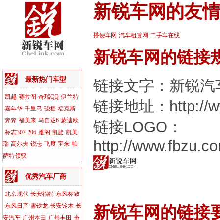
新锐车网的友
搭便车网
汽车租赁网
二手车在线
新锐车网的链接
最新热门车型
链接文字：新锐汽
凯越
赛拉图
奇瑞QQ
伊兰特
链接地址：http://ww
嘉年华
千里马
骏捷
福克斯
奔奔
福美来
马自达6
蒙迪欧
链接LOGO：
标志307
206
雅阁
凯旋
凯美
http://www.fbzu.co
瑞
高尔夫
锐志
飞度
宝来
帕
萨特领驭
优秀汽车厂商
北京现代
长安福特
东风标致
东风日产
雪铁龙
长安铃木
长
新锐车网的链接
安汽车
广州本田
广州丰田
奇