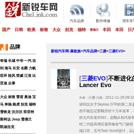
汽车品牌
配件维修
用车常
国产
日韩
欧美
标致
大众
别克
福特
丰田
本田
日
雪佛兰
品牌
新锐汽车网-腐败族
>
汽车品牌
>
三菱
>
三菱EVO
>
奇瑞
长城
中华
一汽
吉
利
海马
长安
名爵
力帆
双环
陆风
荣威
江淮
比
[
三菱EVO
]
不断进化
亚迪
众泰
Lancer Evo
大众
标致
雷诺
奥迪
宝
小唐
2011-11-29 09:3
作者：
日期：
马
奔驰
路虎
别克
福特
讲到仅次于Skyline GTR的第二东瀛战神
然不能忘记那颗历经十几年改革，
雪铁龙
沃尔沃
菲亚特
的九代长老4G63，这颗从初代就有25
斯柯达
Jeep
雪佛兰
经二代提高增压值和修改气门扬程
凯迪拉克
端口径，五代Twin Scroll设