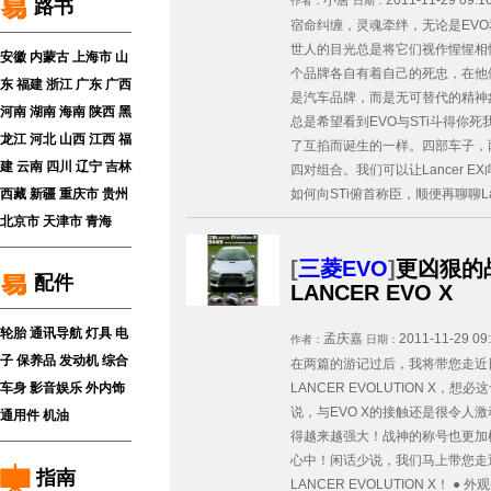
小唐
2011-11-29 09:1
作者：
日期：
路书
宿命纠缠，灵魂牵绊，无论是EVO和ST
世人的目光总是将它们视作惺惺相
安徽
内蒙古
上海市
山
个品牌各自有着自己的死忠，在他
东
福建
浙江
广东
广西
是汽车品牌，而是无可替代的精神
河南
湖南
海南
陕西
黑
总是希望看到EVO与STi斗得你
龙江
河北
山西
江西
福
了互掐而诞生的一样。四部车子，
建
云南
四川
辽宁
吉林
四对组合。我们可以让Lancer EX向
西藏
新疆
重庆市
贵州
如何向STi俯首称臣，顺便再聊聊La.
北京市
天津市
青海
[
三菱EVO
]
更凶狠的
配件
LANCER EVO X
轮胎
通讯导航
灯具
电
孟庆嘉
2011-11-29 09
作者：
日期：
子
保养品
发动机
综合
在两篇的游记过后，我将带您走近
车身
影音娱乐
外内饰
LANCER EVOLUTION X，
说，与EVO X的接触还是很令人
通用件
机油
得越来越强大！战神的称号也更加
心中！闲话少说，我们马上带您走
指南
LANCER EVOLUTION X！