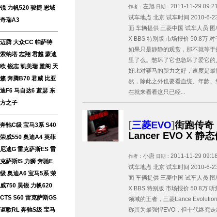
左旭
2011-11-29 09:2
作者：
日期：
锐
力帆520
骏捷
思域
试车地点 北京 试车时间 2010-6-
奇瑞A3
面 车辆提供 三菱中国 试车人员 图/文：左
X BBS 特别版 市场报价 50.
迈腾
大众CC
帕萨特
如果只是静静的观赏，那不就等于
索纳塔
志翔
君越
蒙迪
里了么。憋坏了它也急坏了爱它的
欧
锐志
凯美瑞
雅阁
天
好比对赛马的腿力之好，速度是最
籁
奔腾B70
君威
比亚
然，除此之外也要看血统、年龄、
迪F6
马自达6
蓝瑟
东
在就来看看这只已经...
方之子
[
三菱EVO
]
街跑传奇 
奔驰C级
宝马3系
S40
Lancer EVO X 
荣威550
奥迪A4
英菲
尼迪G
雷克萨斯ES
雷
小唐
2011-11-29 09:1
作者：
日期：
克萨斯IS
力狮
奔驰E
试车地点 北京 试车时间 2010-6-
级
奥迪A6
宝马5系
荣
面 车辆提供 三菱中国 试车人员 图/文：李
威750
昊锐
力帆620
X BBS 特别版 市场报价 50.
CTS
S60
雷克萨斯GS
领域的王者，三菱Lance Evolu
讴歌RL
奔驰S级
宝马
称其为最强悍EVO，但十代终究