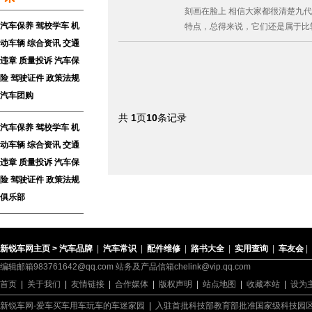
刻画在脸上 相信大家都很清楚九代
汽车保养
驾校学车
机
特点，总得来说，它们还是属于比较
动车辆
综合资讯
交通
违章
质量投诉
汽车保
险
驾驶证件
政策法规
汽车团购
共
1
页
10
条记录
汽车保养
驾校学车
机
动车辆
综合资讯
交通
违章
质量投诉
汽车保
险
驾驶证件
政策法规
俱乐部
新锐车网主页 >
汽车品牌
|
汽车常识
|
配件维修
|
路书大全
|
实用查询
|
车友会
|
编辑邮箱983761642@qq.com 站务及产品信箱chelink@vip.qq.com
首页
|
关于我们
|
友情链接
|
合作媒体
|
版权声明
|
站点地图
|
收藏本站
|
设为
新锐车网-爱车买车用车玩车的车迷家园
|
入驻首批科技部教育部批准国家级科技园