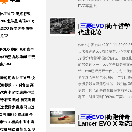
EVO车型上。...
比亚迪F0
奥拓
标致
206
北斗星
奇瑞A1
奇
[
三菱EVO
]
街车哲学 三
瑞QQ
熊猫
奔奔
雪铁
代进化论
龙C2
小唐
2011-11-29 09:2
作者：
日期：
POLO
赛欧
飞度
嘉年
大名鼎鼎的evo恐怕没有几个网友不
华
雨燕
晶锐
骊威
甲壳
片报价)有着神话般的身世，但在
虫
SX4
的代名词之一。evo的全拼是英文ev
错，evo已经历经十代了，每一代
界车迷心中的崇高地位；与斯巴鲁wr
腾翼
朗逸
比亚迪F3
悦
余饭后最为津津乐道的，我们的争
翔
标致307
科鲁兹
高
更强，这也正是进化最根本的动力
尔夫
卡罗拉
速腾
伊兰
题了，时间回到1992年 三菱lancer e
特
轩逸
凯越
福克斯
捷
达
爱丽舍
富康
马自达
3
奔腾B50
福瑞迪
帝
[
三菱EVO
]
街跑传奇 
豪EC7
福美来
宝来
赛
Lancer EVO X 动
拉图
锐欧
锋范
阳光
明