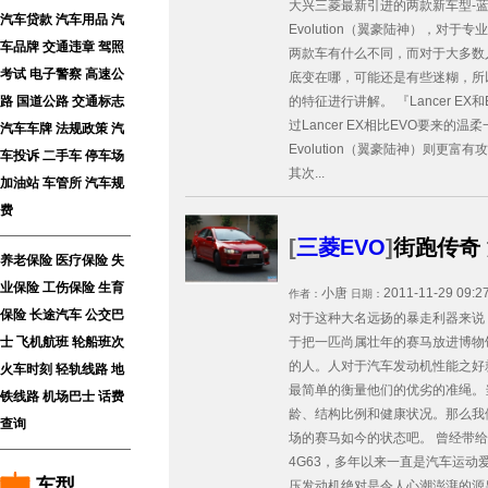
大兴三菱最新引进的两款新车型-蓝瑟La
汽车贷款
汽车用品
汽
Evolution（翼豪陆神），对
车品牌
交通违章
驾照
两款车有什么不同，而对于大多数
考试
电子警察
高速公
底变在哪，可能还是有些迷糊，所
路
国道公路
交通标志
的特征进行讲解。 『Lancer EX和
过Lancer EX相比EVO要来的温
汽车车牌
法规政策
汽
Evolution（翼豪陆神）则更富有攻
车投诉
二手车
停车场
其次...
加油站
车管所
汽车规
费
[
三菱EVO
]
街跑传奇
养老保险
医疗保险
失
业保险
工伤保险
生育
小唐
2011-11-29 09:2
作者：
日期：
保险
长途汽车
公交巴
对于这种大名远扬的暴走利器来说
士
飞机航班
轮船班次
于把一匹尚属壮年的赛马放进博物
的人。人对于汽车发动机性能之好
火车时刻
轻轨线路
地
最简单的衡量他们的优劣的准绳。
铁线路
机场巴士
话费
龄、结构比例和健康状况。那么我
查询
场的赛马如今的状态吧。 曾经带
4G63，多年以来一直是汽车运动爱
车型
压发动机绝对是令人心潮澎湃的源