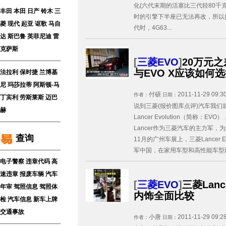
化(六代末期的活塞比三代轻80千克
丰田
本田
日产
铃木
三
时的引擎下半座已无法再改，所以
菱
现代
起亚
讴歌
马自
代时，4G63...
达
斯巴鲁
英菲尼迪
雷
克萨斯
[
三菱EVO
]
20万元之差
与EVO X应该如何
法拉利
保时捷
兰博基
尼
玛莎拉蒂
阿斯顿-马
付硕
2011-11-29 09:3
作者：
日期：
丁
宾利
劳斯莱斯
迈巴
说到三菱(报价图库点评)汽车我
赫
Lancer Evolution（简称
Lancer作为三菱汽车的主力军
查询
11月的广州车展上，三菱Lancer
军中国，在家用车型和高性能车型两
电子警察
违章代码
高
速违章
报废车辆
汽车
[
三菱EVO
]
三菱Lanc
年审
驾照信息
驾照体
内饰全面比较
检
汽车信息
新车上牌
交通事故
小唐
2011-11-29 09:2
作者：
日期：