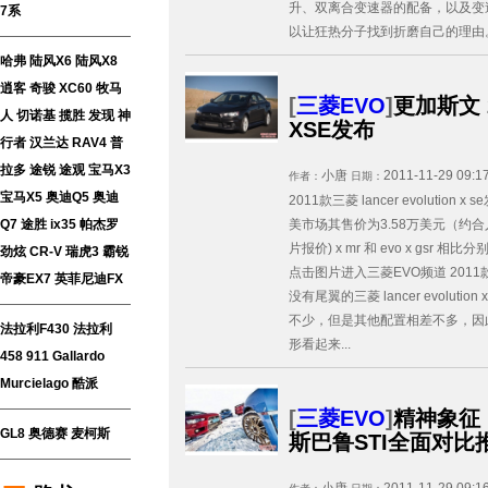
升、双离合变速器的配备，以及变速箱
7系
以让狂热分子找到折磨自己的理由。 
哈弗
陆风X6
陆风X8
逍客
奇骏
XC60
牧马
[
三菱EVO
]
更加斯文 
人
切诺基
揽胜
发现
神
XSE发布
行者
汉兰达
RAV4
普
拉多
途锐
途观
宝马X3
小唐
2011-11-29 09:1
作者：
日期：
宝马X5
奥迪Q5
奥迪
2011款三菱 lancer evoluti
Q7
途胜
ix35
帕杰罗
美市场其售价为3.58万美元（约合人
片报价) x mr 和 evo x gsr 
劲炫
CR-V
瑞虎3
霸锐
点击图片进入三菱EVO频道 2011款三菱 l
帝豪EX7
英菲尼迪FX
没有尾翼的三菱 lancer evolutio
不少，但是其他配置相差不多，因
法拉利F430
法拉利
形看起来...
458
911
Gallardo
Murcielago
酷派
[
三菱EVO
]
精神象征！ 
GL8
奥德赛
麦柯斯
斯巴鲁STI全面对比