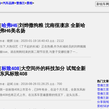
族
>
汽车品牌
>
雪佛兰
>
景程
>
[
哈弗H6
]
刘烨撒狗粮 沈南很凄凉 全新哈
弗H6美名扬
晓辉
2020-01-19 16:40:43
2112
作者：
日期：
点击：
当下,大热综艺《了不起的长城》正在热播,作为长城砖员的刘烨频频
被cue。就在刚刚结束的第二期节目里,与妻子安娜狂撒了一...
[
标致408
]
大空间外的科技加分 试驾全新
东风标致408
热门文章
赵斌
2018-08-26 01:26:25
700
作者：
日期：
点击：
雪佛兰景程
第一款标致408上市至今，已8年有余，在这个月月底，全新东风标
雪佛兰景
雪佛兰景
致408也将正式上市。在法系车普遍萎靡的情况下，这头法系...
雪佛兰新
分享我驾
景程SE