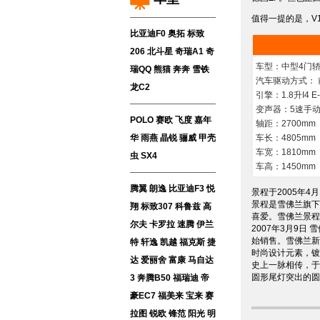
值得一提的是，V
比亚迪F0
奥拓
标致
206
北斗星
奇瑞A1
奇
车型：中型4门
瑞QQ
熊猫
奔奔
雪铁
汽车驱动方式： 
龙C2
引擎：1.8升I4 E-
变声器：5速手动
POLO
赛欧
飞度
嘉年
轴距：2700mm
车长：4805mm
华
雨燕
晶锐
骊威
甲壳
车宽：1810mm
虫
SX4
车高：1450mm
腾翼
朗逸
比亚迪F3
悦
景程于2005年
景程是雪佛兰旗下
翔
标致307
科鲁兹
高
喜爱。雪佛兰景程
尔夫
卡罗拉
速腾
伊兰
2007年3月9日
始销售。雪佛兰新
特
轩逸
凯越
福克斯
捷
时尚设计元素，镀
达
爱丽舍
富康
马自达
史上一脉相传，于2
圆形尾灯突出的圆
3
奔腾B50
福瑞迪
帝
豪EC7
福美来
宝来
赛
拉图
锐欧
锋范
阳光
明