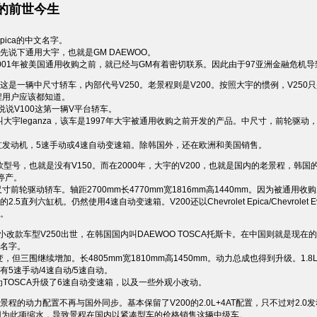
的前世今生
 epica的中文名字。
先说下通用大宇，也就是GM DAEWOO。
001年被美国通用收购之前，就已经与GM有着密切联系。因此由于97亚洲金融危机
这是一辆中尺寸轿车，内部代号V250。老景程则是V200。按照大宇的惯例，V250
程用户应该都知道。
说说V100这第一辆V平台轿车。
叫大宇leganza，该车是1997年大宇被通用收购之前开发的产品。中尺寸，前轮驱动，轴距2
2L四缸发动机，5速手动或4速自动变速箱。除韩国外，还在欧洲和美国销售。
款型号，也就是没有V150。而在2000年，大宇的V200，也就是国内的老景程，韩国
0停产。
尺寸前轮驱动轿车。轴距2700mm长4770mm宽1816mm高1440mm。因为被通用收
直列六缸机。仍然使用4速自动变速箱。V200还以Chevrolet Epica/Chevrolet Evanda
。
的小改款车型V250出世，在韩国国内叫DAEWOO TOSCA托斯卡。在中国则就是现在的新景程了。Ch
名字。
变，但三围继续增加。长4805mm宽1810mm高1450mm。动力总成也得到升级。1.8L四
5速手动/4速自动/5速自动。
又为TOSCA升级了6速自动变速箱，以及一些外观小改动。
景程的动力配置不再与国外同步。基本保留了V200的2.0L+4AT配置，只不过对2.
因为此项缩水，导致景程在国内以紧凑型车的价格销售这辆中级车。