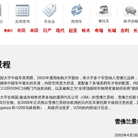
摩托车
路书攻
识
实用查询
车友会
商用车
丰田
本田
日产
现代
起亚
铃木
奇瑞
长城
吉利
长
雪佛兰
景程
国大宇中级车美男爵。2002年通用收购大宇股份，将大宇多个车型纳入雪佛兰品牌，E
拥有中级车中最长的车身，内部空间宽大舒适，更配备了多项高档车才有的配置。内
EC2.0升DOHC16阀门汽油发动机，以及被称之为“全球顶级轿车御用变速箱供应商”德国
大宇在韩国 建成并销售世界各地的通用汽车公司（GM）的雪佛兰景程，雪佛兰托斯卡
和及其衍生物。在2006年正式推出雪佛兰景程在欧洲的日内瓦车展托斯卡值得注意的是
Leganza 和 V200马格努斯），风格乔治亚罗，V250的内部设计完全 。
雪佛兰景
2002年4月