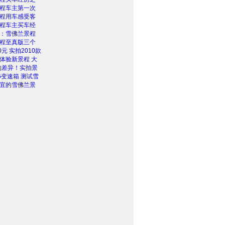
程车主第一次
程用车感受客
程车主买车经
：雪佛兰景程
程至真版三个
0元 实拍2010款
体验新景程 大
元的差异！实拍景
6变速箱 测试雪
宜的雪佛兰景