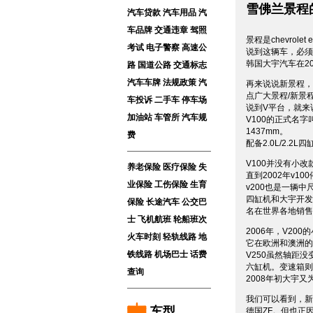
雪佛兰景程
汽车贷款
汽车用品
汽
车品牌
交通违章
驾照
景程是chevrolet
考试
电子警察
高速公
说到这辆车，必须
韩国大宇汽车在2
路
国道公路
交通标志
汽车车牌
法规政策
汽
再来说说新景程，
点广大景程/新景
车投诉
二手车
停车场
说到V平台，就来
加油站
车管所
汽车规
V100的正式名字
1437mm。
费
配备2.0L/2.
V100并没有小改
养老保险
医疗保险
失
直到2002年v10
业保险
工伤保险
生育
v200也是一辆中
四缸机和大宇开发的2.5
保险
长途汽车
公交巴
名在世界各地销售
士
飞机航班
轮船班次
2006年，V200
火车时刻
轻轨线路
地
它在欧洲和澳洲的
铁线路
机场巴士
话费
V250虽然轴距没
六缸机。变速箱则有
查询
2008年初大宇
我们可以看到，新
车型
德国ZF。但也正