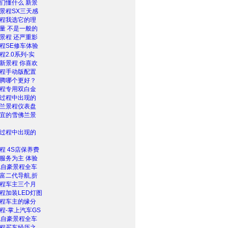
们懂什么 新景
景程SX三天感
程我选它的理
量 不是一般的
景程 还严重影
程SE修车体验
2.0系列-实
新景程 你喜欢
程手动版配置
腾哪个更好？
程专用双白金
过程中出现的
兰景程仪表盘
宜的雪佛兰景
过程中出现的
程 4S店保养费
服务为主 体验
色自豪景程全车
富二代导航,折
程车主三个月
程加装LED灯图
程车主的缘分
程-掌上汽车GS
色自豪景程全车
程买车经历之