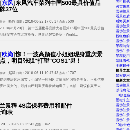
老司机他
[
东风
]
东风汽车荣列中国500最具价值品
买雪佛兰
牌37位
雪佛兰景
看景程质
后悔买新
晓辉
2018-06-22 17:05:17
530
作者：
日期：
点击：
雪佛兰景
2018年6月20日，第十五届世界品牌大会暨第15届中国500最具价值
雪佛兰景程
品牌发布会在北京举办。世界品牌实验室（World...
粉红色的
雪佛兰景
景程与奔
雪佛兰景
[
欧尚
]
惊！一波高颜值小姐姐现身重庆景
景程使用
点，明目张胆“打望”COS1°男！
清除雪佛
图解最便
推荐文章
赵斌
2018-06-11 10:47:43
1707
作者：
日期：
点击：
景程使用
提到重庆这座城市，小编第一时间闪过脑海的词就是美女。不相信重
最新文章
雪佛兰景
庆出美女的，最好自己到重庆看看就知道了，当然，建议你夏天去...
以信息化
10款金
景程车主
兰景程 4S店保养费用和配件
雪佛兰景
雪佛兰景
查询表
雪佛兰景
雪佛兰景
2011-10-09 02:25:43
342
：
点击：
10款金
雪佛兰景