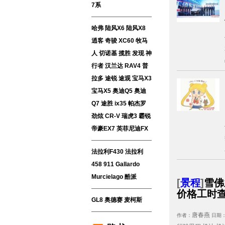
7系
哈弗
陆风X6
陆风X8
逍客
奇骏
XC60
牧马
人
切诺基
揽胜
发现
神
行者
汉兰达
RAV4
普
拉多
途锐
途观
宝马X3
宝马X5
奥迪Q5
奥迪
Q7
途胜
ix35
帕杰罗
劲炫
CR-V
瑞虎3
霸锐
帝豪EX7
英菲尼迪FX
法拉利F430
法拉利
458
911
Gallardo
Murcielago
酷派
[
景程
]
雪佛
价格工时
GL8
奥德赛
麦柯斯
唐春燕
作者：
日期