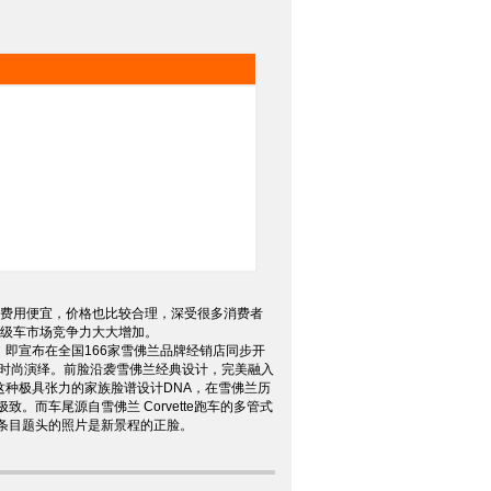
修费用便宜，价格也比较合理，深受很多消费者
量，在中级车市场竞争力大大增加。
日，即宣布在全国166家雪佛兰品牌经销店同步开
行时尚演绎。前脸沿袭雪佛兰经典设计，完美融入
种极具张力的家族脸谱设计DNA，在雪佛兰历
致。而车尾源自雪佛兰 Corvette跑车的多管式
条目题头的照片是新景程的正脸。