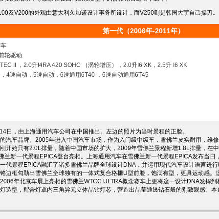
100及V200的外观由意大利久加诺设计事务所设计，而V250则是韩国大宇自己操刀。
第一代（2006年-2011年）
轿车
前轮驱动
TEC II ，2.0升I4RA 420 SOHC （涡轮增压），2.0升I6 XK，2.5升 I6 XK
，4速自动，5速自动，6速通用6T40 ，6速自动通用6T45
4月14日，由上海通用汽车公司在中国推出。左边的照片为当时景程的正脸。
的汽车品牌。2005年进入中国汽车市场，作为入门级中级车，雪佛兰皮实耐用，维
刚开始只有2.0L排量，随着中国市场的扩大，2009年雪佛兰景程新增1.8L排
 雪佛兰新一代景程EPICA登台亮相。上海通用汽车在雪佛兰新一代景程EPICA发布当
一代景程EPICA融汇了诸多雪佛兰品牌全球设计DNA，并运用现代汽车设计语言进
铬边框勾勒出雪佛兰全球独有的一体式复合格栅U型前脸，饱满有型，更具运动感。这
006年北京车展上亮相的雪佛兰WTCC ULTRA概念赛车上更将这一设计DNA发挥到极
灯造型，配合灯罩内三角异元立体晶钻灯芯，营造出晶莹通透钻石般的别致观感。本