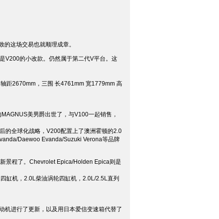
导致的这场交易也就顺理成章。
只是V200的小改款。仍然属于第二代V平台。这
670mm，三围 长4761mm 宽1779mm 高
的MAGNUS美男爵出世了，与V100一起销售，
购后的全球化战略，V200配置上了澳洲霍顿的2.0
/Daewoo Evanda/Suzuki Verona等品牌
evrolet Epica/Holden Epica则是
缸机，2.0L柴油涡轮四缸机，2.0L/2.5L直列
0发动机进行了更新，以及用日本爱信变速箱代替了