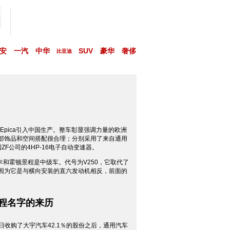
略
安
一汽
中华
SUV
豪华
奢侈
比亚迪
pica引入中国生产。整车彰显强调力量的欧洲
部饰品和空间搭配很合理；分别采用了来自通用
ZF公司的4HP-16电子自动变速器。
和霍顿景程是中级车。代号为V250，它取代了
，因为它是与横向安装的直六发动机相反，前面的
程名字的来历
28日收购了大宇汽车42.1％的股份之后，通用汽车