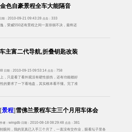
款金色自豪景程全车大能隔音
2010-09-21 09:43:28
333
日期：
点击：
逸，荣威550还有景程之间一直徘徊不决，最终还
车主富二代导航,折叠钥匙改装
88
2010-09-15 09:53:14
758
日期：
点击：
上，只是看了看外观没有硬性损伤，还有功能都好
性的要求了一下看地盘，其实根本看不懂。完了准
[
景程
]
雪佛兰景程车主三个月用车体会
wingdb
2010-08-18 08:29:48
381
作者：
日期：
点击：
转眼间，我的至真已入手三个月了，一直没有交作业，眼看坛子里各