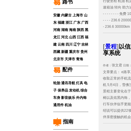
行驶里程 机油 机滤
路书
速箱油 转向 助力油 
- - - - - - - - 免费 
安徽
内蒙古
上海市
山
- - - - 236.6 20000
东
福建
浙江
广东
广西
- 236.6 30000km ●
河南
湖南
海南
陕西
黑
龙江
河北
山西
江西
福
建
云南
四川
辽宁
吉林
[
景程
]
以信
享系统
西藏
新疆
重庆市
贵州
北京市
天津市
青海
张文君
作者：
日期
配件
文章要点： e路
收取正常的手机流量
轮胎
通讯导航
灯具
电
机 5月4日，雪佛
子
保养品
发动机
综合
景程主要变化在于
椅以及炫黑内饰，
车身
影音娱乐
外内饰
行车伙伴似乎更能
通用件
机油
绍说可以提供22
伴亲密接触的机会
指南