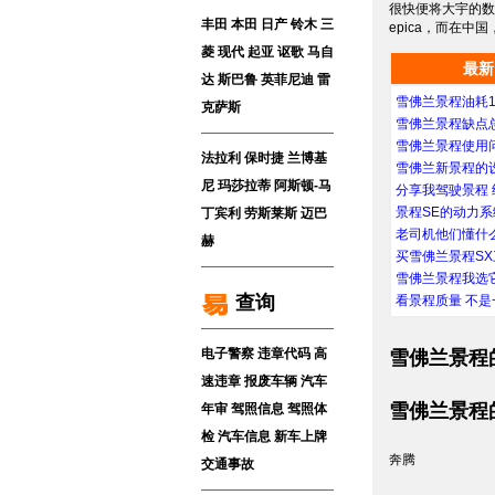
很快便将大宇的数
丰田
本田
日产
铃木
三
epica，而在中
菱
现代
起亚
讴歌
马自
最新
达
斯巴鲁
英菲尼迪
雷
雪佛兰景程油耗11
克萨斯
雪佛兰景程缺点
雪佛兰景程使用
法拉利
保时捷
兰博基
雪佛兰新景程的
尼
玛莎拉蒂
阿斯顿-马
分享我驾驶景程 
景程SE的动力系
丁
宾利
劳斯莱斯
迈巴
老司机他们懂什
赫
买雪佛兰景程SX
雪佛兰景程我选
查询
看景程质量 不是
电子警察
违章代码
高
雪佛兰景程
速违章
报废车辆
汽车
雪佛兰景程
年审
驾照信息
驾照体
检
汽车信息
新车上牌
奔腾
交通事故