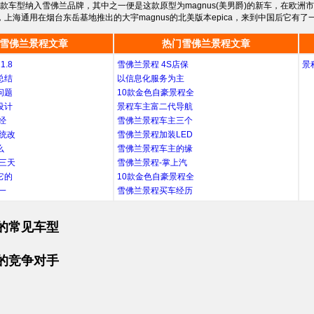
款车型纳入雪佛兰品牌，其中之一便是这款原型为magnus(美男爵)的新车，在欧洲市
国，上海通用在烟台东岳基地推出的大宇magnus的北美版本epica，来到中国后它有
雪佛兰景程文章
热门雪佛兰景程文章
.8
雪佛兰景程 4S店保
景
总结
以信息化服务为主
问题
10款金色自豪景程全
设计
景程车主富二代导航
经
雪佛兰景程车主三个
统改
雪佛兰景程加装LED
么
雪佛兰景程车主的缘
三天
雪佛兰景程-掌上汽
它的
10款金色自豪景程全
一
雪佛兰景程买车经历
的常见车型
的竞争对手