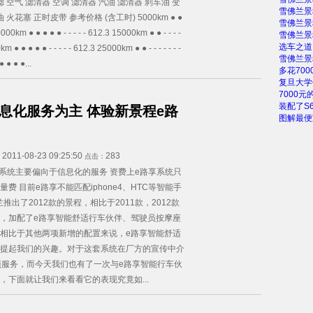
 空气 滤清器 空调 滤清器 汽油 滤清器 刹车油 变
雪佛兰景
火花塞 正时皮带 参考价格 (含工时) 5000km ● ●
雪佛兰景
10000km ● ● ● ● ● - - - - - 612.3 15000km ● ● - - - -
雪佛兰景
选车之道
km ● ● ● ● ● - - - - - 612.3 25000km ● ● - - - - - - -
雪佛兰景
 ● ● ●...
多花700
复旦大学
7000
装配了S
息化服务为主 体验新景程e路
图解最便
2011-08-23 09:25:50
283
：
点击：
享系统主要偏向于信息化的服务 资费上e路享系统只
费 目前e路享不能匹配iphone4、HTC等智能手
兰推出了2012款的景程，相比于2011款，2012款
，加配了e路享智能舒适行车伙伴、驾驶员按摩座
相比于其他两项新增的配置来说，e路享智能舒适
提起我们的兴趣。对于这套系统在厂方的宣传中介
项服务，而今天我们也有了一次与e路享智能行车伙
，下面就让我们来看看它的表现究竟如...