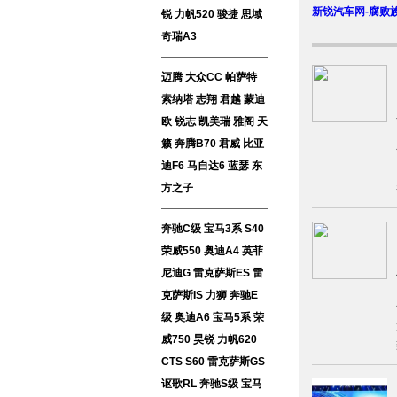
新锐汽车网-腐败
锐
力帆520
骏捷
思域
奇瑞A3
迈腾
大众CC
帕萨特
索纳塔
志翔
君越
蒙迪
欧
锐志
凯美瑞
雅阁
天
籁
奔腾B70
君威
比亚
迪F6
马自达6
蓝瑟
东
方之子
奔驰C级
宝马3系
S40
荣威550
奥迪A4
英菲
尼迪G
雷克萨斯ES
雷
克萨斯IS
力狮
奔驰E
级
奥迪A6
宝马5系
荣
威750
昊锐
力帆620
CTS
S60
雷克萨斯GS
讴歌RL
奔驰S级
宝马