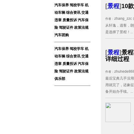
[
景程
]
10
汽车保养
驾校学车
机
动车辆
综合资讯
交通
zhang_zzc
作者：
违章
质量投诉
汽车保
从轩逸，逍客，朗
险
驾驶证件
政策法规
是选择了景程！...
汽车团购
汽车保养
驾校学车
机
[
景程
]
景程
动车辆
综合资讯
交通
详细过程
违章
质量投诉
汽车保
险
驾驶证件
政策法规
zhuhede86
作者：
最后宝典几乎没用
俱乐部
用就完了，还象征
备开始办手续。...