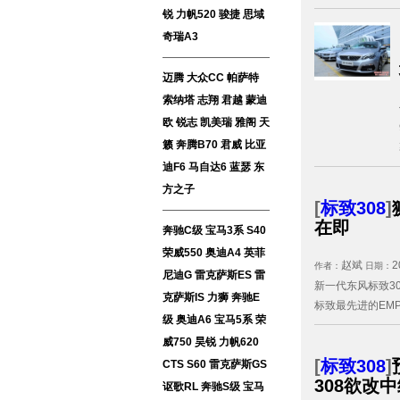
锐
力帆520
骏捷
思域
奇瑞A3
迈腾
大众CC
帕萨特
索纳塔
志翔
君越
蒙迪
欧
锐志
凯美瑞
雅阁
天
籁
奔腾B70
君威
比亚
迪F6
马自达6
蓝瑟
东
方之子
[
标致308
]
在即
奔驰C级
宝马3系
S40
荣威550
奥迪A4
英菲
赵斌
2
作者：
日期：
尼迪G
雷克萨斯ES
雷
新一代东风标致30
克萨斯IS
力狮
奔驰E
标致最先进的EMP
级
奥迪A6
宝马5系
荣
威750
昊锐
力帆620
[
标致308
]
CTS
S60
雷克萨斯GS
308欲改
讴歌RL
奔驰S级
宝马