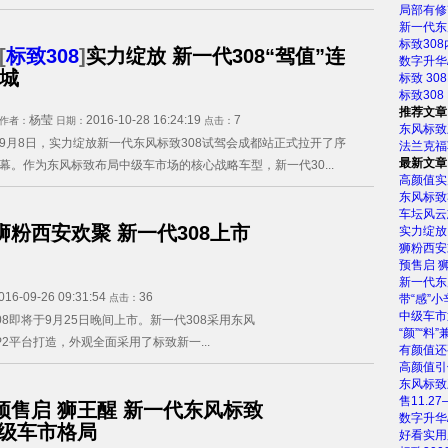
局部有修
新一代东
标致30
[
标致308
]
实力绽放 新一代308“驾值”连
数字升华
城
标致 30
标致308
推荐文章
杨莹
2016-10-28 16:24:19
7
作者：
日期：
点击：
东风标致
9月8日，实力绽放新一代东风标致308试驾会成都站正式拉开了序
法兰克福
最新文章
幕。作为东风标致布局中级车市场的核心战略车型，新一代30...
高颜值实
东风标致3
车坛风云
狮粉西安欢聚 新一代308上市
实力绽放 
狮粉西安
预售启 
新一代东
016-09-26 09:31:54
36
点击：
带“感”小
中级车市
8即将于9月25日晚间上市。新一代308采用东风
“颜”“料
2平台打造，外观全面采用了标致新一...
有颜值还
高颜值引
东风标致
售11.27
预售启 狮王醒 新一代东风标致
数字升华
中级车市格局
好看实用