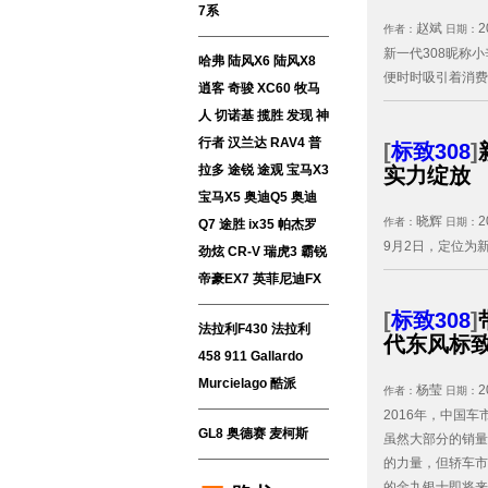
7系
赵斌
2
作者：
日期：
新一代308昵称
哈弗
陆风X6
陆风X8
便时时吸引着消费
逍客
奇骏
XC60
牧马
人
切诺基
揽胜
发现
神
行者
汉兰达
RAV4
普
[
标致308
]
拉多
途锐
途观
宝马X3
实力绽放
宝马X5
奥迪Q5
奥迪
晓辉
2
作者：
日期：
Q7
途胜
ix35
帕杰罗
9月2日，定位为新
劲炫
CR-V
瑞虎3
霸锐
帝豪EX7
英菲尼迪FX
[
标致308
]
法拉利F430
法拉利
代东风标致
458
911
Gallardo
Murcielago
酷派
杨莹
2
作者：
日期：
2016年，中国
GL8
奥德赛
麦柯斯
虽然大部分的销量
的力量，但轿车市
的金九银十即将来