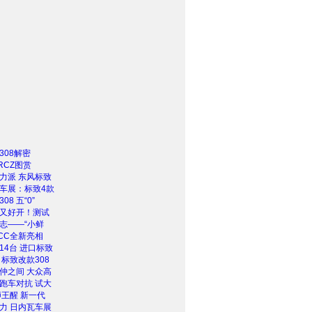
308解密
RCZ图赏
力派 东风标致
车展：标致4款
08 五“0”
又好开！测试
志——“小鲜
8CC全新亮相
14台 进口标致
 标致改款308
仲之间 大众高
跑车对抗 试大
狮王醒 新一代
力 日内瓦车展