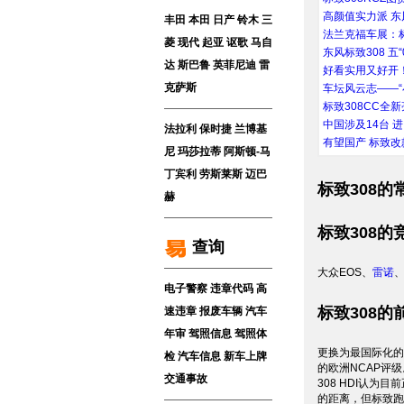
高颜值实力派 东
丰田
本田
日产
铃木
三
法兰克福车展：
菱
现代
起亚
讴歌
马自
东风标致308 五“
达
斯巴鲁
英菲尼迪
雷
好看实用又好开
克萨斯
车坛风云志——“
标致308CC全
中国涉及14台 
法拉利
保时捷
兰博基
有望国产 标致改
尼
玛莎拉蒂
阿斯顿-马
丁
宾利
劳斯莱斯
迈巴
标致308的
赫
标致308的
查询
大众EOS、
雷诺
电子警察
违章代码
高
标致308的
速违章
报废车辆
汽车
年审
驾照信息
驾照体
更换为最国际化的
检
汽车信息
新车上牌
的欧洲NCAP评级
交通事故
308 HDI认为目
的距离，但标致跑犯