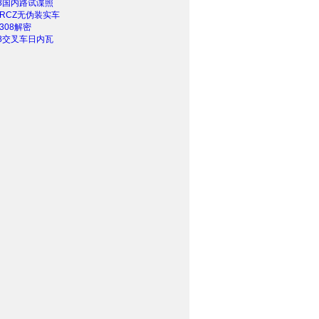
08国内路试谍照
 RCZ无伪装实车
308解密
08交叉车日内瓦