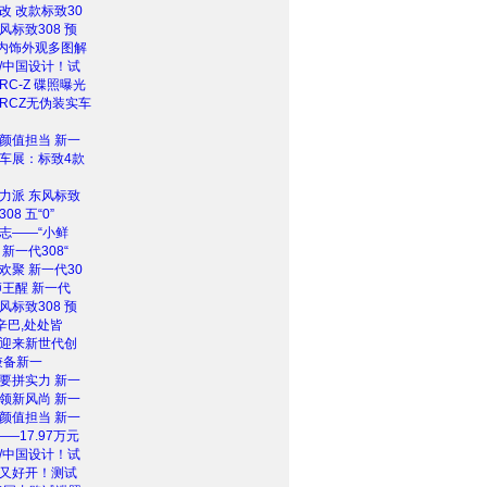
改 改款标致30
风标致308 预
8内饰外观多图解
/中国设计！试
8RC-Z 碟照曝光
 RCZ无伪装实车
颜值担当 新一
车展：标致4款
力派 东风标致
08 五“0”
志——“小鲜
新一代308“
欢聚 新一代30
狮王醒 新一代
风标致308 预
辛巴,处处皆
迎来新世代创
”兼备新一
要拼实力 新一
领新风尚 新一
颜值担当 新一
——17.97万元
/中国设计！试
又好开！测试