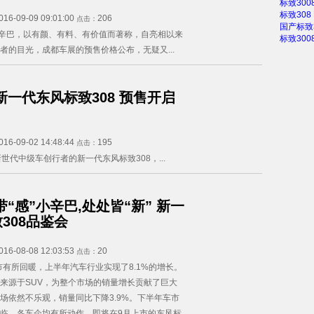
标致30
标致308
016-09-09 09:01:00
206
点击：
国产标致
小辛巴，以有颜、有料、有价值而著称，自亮相以来
标致30
者的目光，成都车展的预售价格公布，无疑又...
新一代东风标致308 预售开启
016-09-02 14:48:44
195
点击：
世代中级车创行者的新一代东风标致308，...
带“感”小辛巴,处处皆“新” 新一
308品鉴会
016-08-08 12:03:53
20
点击：
车市有所回暖，上半年汽车行业实现了8.1%的增长。
来源于SUV，为整个市场的销量增长贡献了巨大
场依然不乐观，销量同比下降3.9%。下半年车市
临，各车企均有所动作，即将在9月上市的东风标