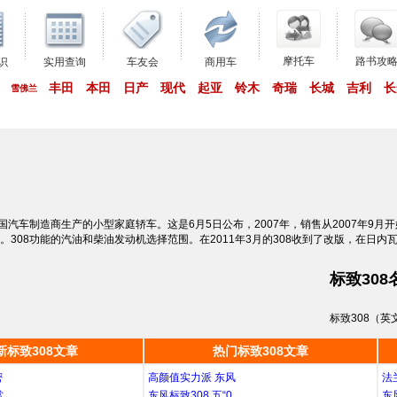
摩托车
路书攻
识
实用查询
车友会
商用车
丰田
本田
日产
现代
起亚
铃木
奇瑞
长城
吉利
长
雪佛兰
国汽车制造商生产的小型家庭轿车。这是6月5日公布，2007年，销售从2007年9月开
。308功能的汽油和柴油发动机选择范围。在2011年3月的308收到了改版，在日内
标致30
标致308（英文
新标致308文章
热门标致308文章
密
高颜值实力派 东风
法
赏
东风标致308 五“0
东