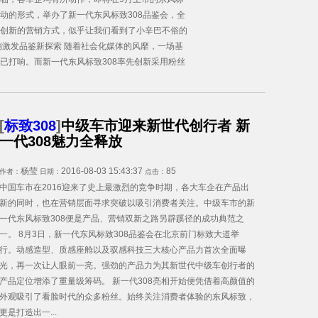
动的形式，举办了新一代东风标致308品鉴会，全
创新的营销方式，似乎让我们看到了小辛巴不俗的
销激发品鉴新探索 随着社会化媒体的风靡，一场基
已打响。而新一代东风标致308率先创新采用粉丝
[
标致308
]
中级车市迎来新世代创行者 新
一代308魅力全释放
杨莹
2016-08-03 15:43:37
85
作者：
日期：
点击：
中国车市在2016迎来了史上最激烈的竞争时期，各大车企在产品出
新的同时，也在营销层面寻求突破以吸引消费者关注。中级车市的新
一代东风标致308便是产品、营销双新之路另辟蹊径的成功典范之
一。 8月3日，新一代东风标致308品鉴会在北京前门标致大道举
行。动感造型、质感座舱以及驭感科技三大核心产品力首次全面曝
光，再一次让人眼前一亮。强劲的产品力为其新世代中级车创行者的
产品定位增添了重量级筹码。 新一代308亮相开始便凭借着高颜值的
外观吸引了看脸时代的众多粉丝。始终关注消费者体验的东风标致，
更是打造出一...