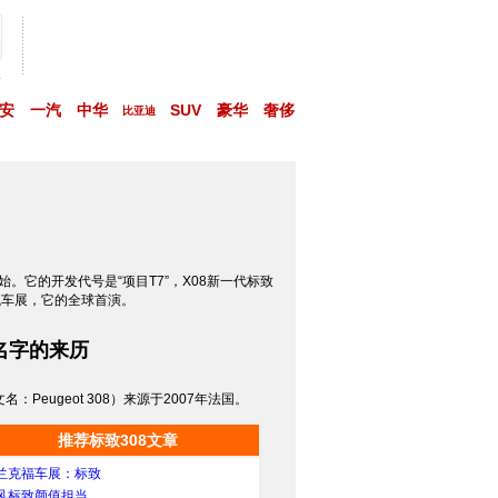
略
安
一汽
中华
SUV
豪华
奢侈
比亚迪
始。它的开发代号是“项目T7”，X08新一代标致
瓦车展，它的全球首演。
8名字的来历
名：Peugeot 308）来源于2007年法国。
推荐标致308文章
兰克福车展：标致
风标致颜值担当