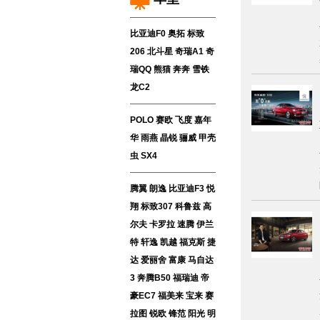
比亚迪F0
奥拓
标致
206
北斗星
奇瑞A1
奇
瑞QQ
熊猫
奔奔
雪铁
龙C2
POLO
赛欧
飞度
嘉年
华
雨燕
晶锐
骊威
甲壳
虫
SX4
腾翼
朗逸
比亚迪F3
悦
翔
标致307
科鲁兹
高
尔夫
卡罗拉
速腾
伊兰
特
轩逸
凯越
福克斯
捷
达
爱丽舍
富康
马自达
3
奔腾B50
福瑞迪
帝
豪EC7
福美来
宝来
赛
拉图
锐欧
锋范
阳光
明