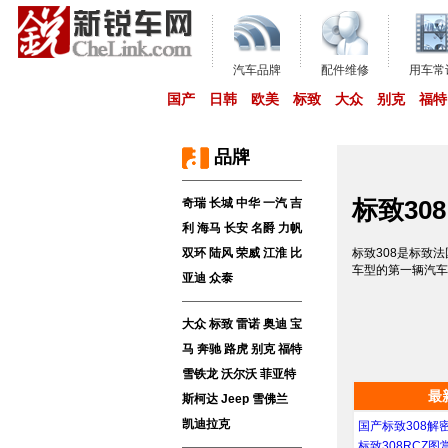
汽车品牌
配件维修
用车常
国产
日韩
欧美
标致
大众
别克
福特
品牌
标致308
奇瑞
长城
中华
一汽
吉
利
海马
长安
名爵
力帆
双环
陆风
荣威
江淮
比
标致308是标致法
车型的第一辆汽车
亚迪
众泰
大众
标致
雷诺
奥迪
宝
马
奔驰
路虎
别克
福特
雪铁龙
沃尔沃
菲亚特
最
斯柯达
Jeep
雪佛兰
凯迪拉克
国产标致308解
标致308RCZ图