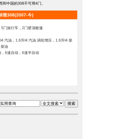
西和中国的308不可用4门。
标致308(2007-今)
，5门旅行车，2门硬顶敞篷
I4 汽油，1.6升I4 汽油 涡轮增压，1.6升I4 柴
4 柴油
动，6速自动，6速半自动