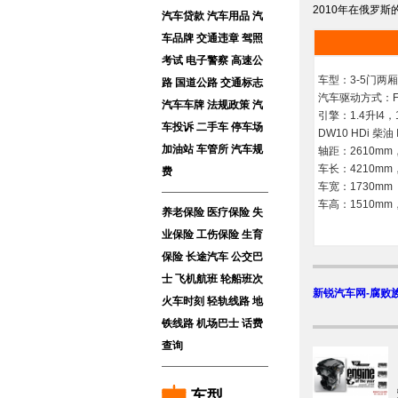
2010年在俄罗
汽车贷款
汽车用品
汽
车品牌
交通违章
驾照
考试
电子警察
高速公
车型：3-5门两
路
国道公路
交通标志
汽车驱动方式：F
汽车车牌
法规政策
汽
引擎：1.4升I4，1
车投诉
二手车
停车场
DW10 HDi 柴油 
加油站
车管所
汽车规
轴距：2610mm，
车长：4210mm，
费
车宽：1730mm
车高：1510mm，
养老保险
医疗保险
失
业保险
工伤保险
生育
保险
长途汽车
公交巴
士
飞机航班
轮船班次
新锐汽车网-腐败
火车时刻
轻轨线路
地
铁线路
机场巴士
话费
查询
车型