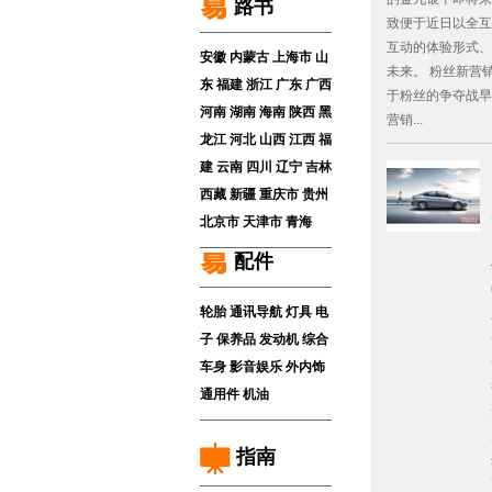
路书
致便于近日以全互
互动的体验形式、
安徽
内蒙古
上海市
山
未来。 粉丝新营
东
福建
浙江
广东
广西
于粉丝的争夺战早
河南
湖南
海南
陕西
黑
营销...
龙江
河北
山西
江西
福
建
云南
四川
辽宁
吉林
西藏
新疆
重庆市
贵州
北京市
天津市
青海
配件
轮胎
通讯导航
灯具
电
子
保养品
发动机
综合
车身
影音娱乐
外内饰
通用件
机油
指南