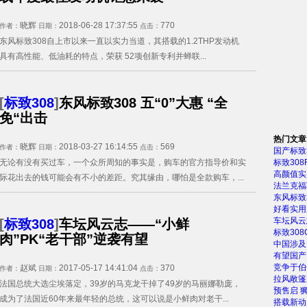
晓辉
2018-06-28 17:37:55
770
作者：
日期：
点击：
东风标致308自上市以来一直以实力当道，其搭载的1.2THP发动机
具有高性能、低油耗的特点，荣获 52项创新专利并蝉联...
[
标致308
]
东风标致308 五“0”大惠 “全
免“出击
热门文章
晓辉
2018-03-27 16:14:55
569
作者：
日期：
点击：
国产标致
无论有没有买过车，一个众所周知的事实是，购车的官方指导价和实
标致308
高颜值实
际花出去的钱可能会有不小的差距。究其缘由，哪怕是全款购车，...
法兰克福
东风标致3
好看实用
车坛风云
[
标致308
]
车坛风云志——“小鲜
标致30
肉”PK“老干部”逆袭有望
中国涉及
有望国产
竞争于伯
赵斌
2017-05-17 14:41:04
370
作者：
日期：
点击：
拉风敞篷
法国总统大选尘埃落定，39岁的马克龙干掉了49岁的马丽娜勒庞，
预售启 
成为了法国近60年来最年轻的总统，这可以说是小鲜肉对老干...
搭载新动