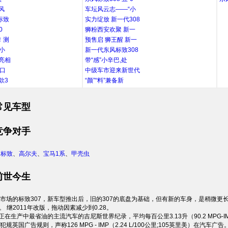
风
车坛风云志——“小
标致
实力绽放 新一代308
0
狮粉西安欢聚 新一
！测
预售启 狮王醒 新一
小
新一代东风标致308
新亮相
带“感”小辛巴,处
进口
中级车市迎来新世代
款3
“颜”“料”兼备新
常见车型
竞争对手
、
标致
、
高尔夫
、
宝马1系
、
甲壳虫
前世今生
市场的标致307，新车型推出后，旧的307的底盘为基础，但有新的车身，是稍微更长
。 继2011年改版，拖动因素减少到0.28。
前正在生产中最省油的主流汽车的吉尼斯世界纪录，平均每百公里3.13升（90.2 MPG-IMP
规英国广告规则，声称126 MPG - IMP（2.24 L/100公里;105英里美）在汽