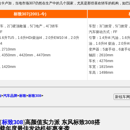
斯的卡卢加，当地市场307仍然在生产中的几个国家，尤其是那些喜欢轿车的机构，如巴
标致307(2001-今)
厢车，2门硬顶敞篷，5门地产，4门轿车
车型：3门掀背，5门掀背
F
汽车驱动方式：FF
.6升TU5，1.6升HDi柴油I4，2.0升EW10 I4，2.0升
引擎：1.4升I4 汽油，1.6升
I4
油，1.6升I4 柴油，2.0升I
2710mm
变声器：5速手动，6速手
4350mm，4420mm，4470mm
轴距：2610mm
车长：4276mm
1420mm
车宽：1815mm
车高：1498mm
族
>
汽车品牌
>
标致
>
标致308
>
[
标致308
]
高颜值实力派 东风标致308搭
载年度最佳发动机钜惠来袭