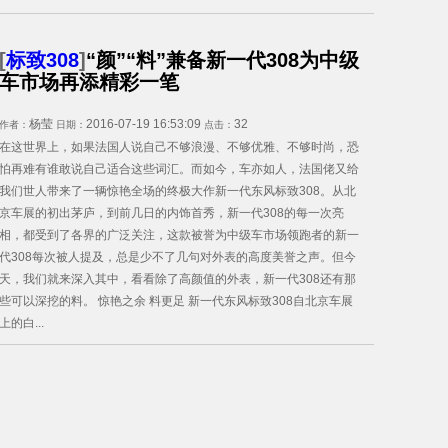
[
标致308
]
“颜”“料”兼备新一代308为中级
车市场再添精彩一笔
杨莹
2016-07-19 16:53:09
32
作者：
日期：
点击：
在这世界上，如果法国人说自己不够浪漫、不够优雅、不够时尚，恐
怕再难有谁敢说自己适合这些词汇。而如今，车亦如人，法国佬又给
我们世人带来了一辆惊艳全场的终极大作新一代东风标致308。从北
京车展的初出茅庐，到前几日的内饰首秀，新一代308的每一次亮
相，都受到了各界的广泛关注，这款被誉为中级车市场领跑者的新一
代308每次被人提及，总是少不了几句对外表的高度美誉之声。但今
天，我们就来深入其中，看看除了高颜值的外表，新一代308还有那
些可以深挖的料。 惊艳之余 料更足 新一代东风标致308自北京车展
上的白...