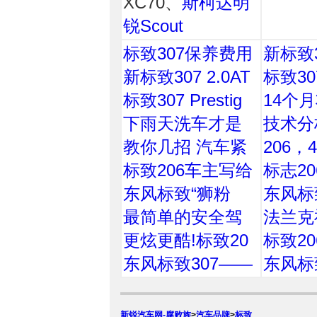
XC70、
斯柯达明
锐Scout
标致307保养费用
新标致
新标致307 2.0AT
标致3
标致307 Prestig
14个
下雨天洗车才是
技术分
教你几招 汽车紧
206，
标致206车主写给
标志206
东风标致“狮粉
东风标
最简单的安全驾
法兰克
更炫更酷!标致20
标致206
东风标致307——
东风标致
新锐汽车网-腐败族
>
汽车品牌
>
标致