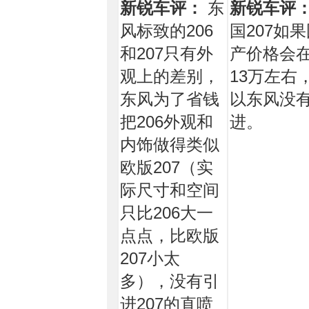
新锐车评：
东
新锐车评
风标致的206
国207如
和207只有外
产价格会在
观上的差别，
13万左右
东风为了省钱
以东风没
把206外观和
进。
内饰做得类似
欧版207（实
际尺寸和空间
只比206大一
点点，比欧版
207小太
多），没有引
进207的直喷