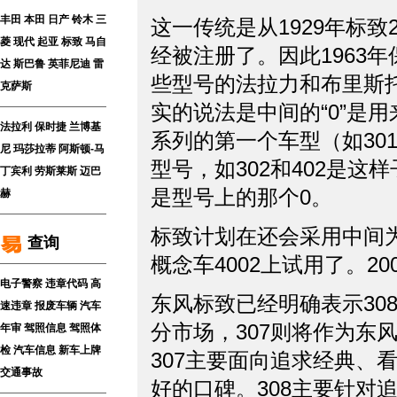
丰田
本田
日产
铃木
三
这一传统是从1929年标致
菱
现代
起亚
标致
马自
经被注册了。因此1963年
达
斯巴鲁
英菲尼迪
雷
些型号的法拉力和布里斯
克萨斯
实的说法是中间的“0”是
法拉利
保时捷
兰博基
系列的第一个车型（如301
尼
玛莎拉蒂
阿斯顿-马
型号，如302和402是这
丁
宾利
劳斯莱斯
迈巴
是型号上的那个0。
赫
标致计划在还会采用中间
查询
概念车4002上试用了。2
电子警察
违章代码
高
东风标致已经明确表示30
速违章
报废车辆
汽车
分市场，307则将作为东
年审
驾照信息
驾照体
检
汽车信息
新车上牌
307主要面向追求经典、
交通事故
好的口碑。308主要针对