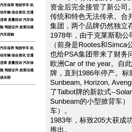
汽车保养
驾校学车
机
资金后完全接管了新公司
动车辆
综合资讯
交通
传统和特色无法传承。合并后的母公
违章
质量投诉
汽车保
集团，两个品牌仍然独立
险
驾驶证件
政策法规
1978年，由于克莱斯勒
汽车团购
（前身是Rootes和Si
汽车保养
驾校学车
机
也给PSA集团带来了财务问题，但
动车辆
综合资讯
交通
欧洲Car of the year
违章
质量投诉
汽车保
险
驾驶证件
政策法规
牌，直到1986年停产。
俱乐部
Sunbeam, Horizon,
了Talbot牌的新款式--So
Sunbeam的小型掀背车）
车）。
1983年，标致205大
推出。