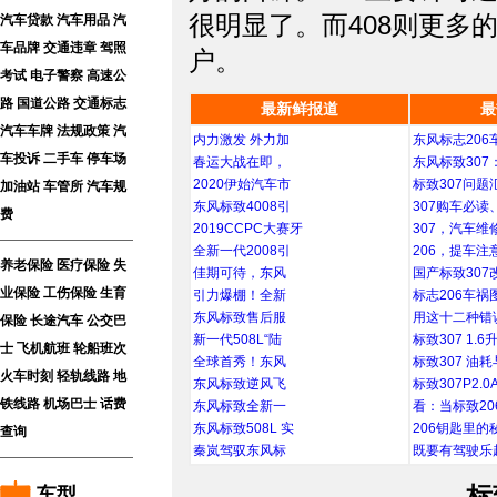
很明显了。而408则更多
汽车贷款
汽车用品
汽
车品牌
交通违章
驾照
户。
考试
电子警察
高速公
路
国道公路
交通标志
最新鲜报道
最
汽车车牌
法规政策
汽
内力激发 外力加
东风标志206
车投诉
二手车
停车场
春运大战在即，
东风标致307
2020伊始汽车市
标致307问题
加油站
车管所
汽车规
东风标致4008引
307购车必读
费
2019CCPC大赛牙
307，汽车维
全新一代2008引
206，提车注
养老保险
医疗保险
失
佳期可待，东风
国产标致307
业保险
工伤保险
生育
引力爆棚！全新
标志206车祸
东风标致售后服
用这十二种错
保险
长途汽车
公交巴
新一代508L“陆
标致307 1.6
士
飞机航班
轮船班次
全球首秀！东风
标致307 油耗
火车时刻
轻轨线路
地
东风标致逆风飞
标致307P2.0
铁线路
机场巴士
话费
东风标致全新一
看：当标致20
东风标致508L 实
206钥匙里的
查询
秦岚驾驭东风标
既要有驾驶乐
标
车型