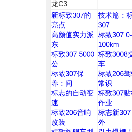
龙C3
新标致307的
技术篇：
亮点
307
高颜值实力派
标致307 0-
东
100km
标致307 5000
标致3008
公
车
标致307保
标致206
养：间
常识
标志的自动变
标致307
速
作业
标致206音响
标志新307 
改装
外
标致旗舰车型
引力爆棚