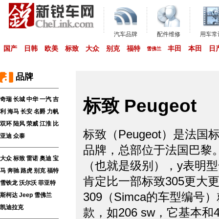
汽车品牌
配件维修
用车常
国产
日韩
欧美
标致
大众
别克
福特
丰田
本田
日
雪佛兰
品牌
奇瑞
长城
中华
一汽
吉
标致 Peugeot
利
海马
长安
名爵
力帆
双环
陆风
荣威
江淮
比
标致（Peugeot）是法
亚迪
众泰
品牌，总部位于法国巴黎。
大众
标致
雷诺
奥迪
宝
（也就是级别），y表明型
马
奔驰
路虎
别克
福特
肯定比一部标致305更大
雪铁龙
沃尔沃
菲亚特
309（Simca的车型编
斯柯达
Jeep
雪佛兰
凯迪拉克
款，如206 sw，它基本