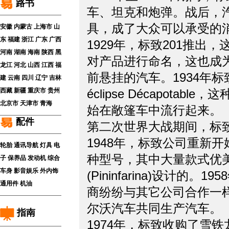
路书
车、坦克和炮弹。战后，
具，成了大众可以承受的
安徽
内蒙古
上海市
山
东
福建
浙江
广东
广西
1929年，标致201推出，
河南
湖南
海南
陕西
黑
对产品进行命名，这也成
龙江
河北
山西
江西
福
前悬挂的汽车。1934年标
建
云南
四川
辽宁
吉林
西藏
新疆
重庆市
贵州
éclipse Décapot
北京市
天津市
青海
始在敞篷车中流行起来。
配件
第二次世界大战期间，标
1948年，标致公司重新
轮胎
通讯导航
灯具
电
种型号，其中大量款式优
子
保养品
发动机
综合
车身
影音娱乐
外内饰
(Pininfarina)设
通用件
机油
商纷纷与其它公司合作一样
尔沃汽车共同生产汽车。
指南
1974年，标致收购了雪铁