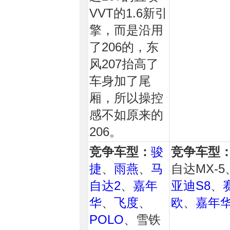
VVT的1.6新引
擎，而是沿用
了206的，东
风207抬高了
车身加了尾
厢，所以操控
感不如原来的
206。
竞争车型：
骏
竞争车型
捷
、
雨燕
、
马
自达MX-5
自达2
、
嘉年
亚迪S8
、
华
、
飞度
、
欧
、
嘉年
POLO
、雪铁