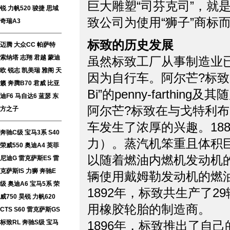
巨大雕塑“司芬克司”，就
锐
力帆520
骏捷
思域
致公司为使用“狮子”商标
奇瑞A3
标致的历史发展
迈腾
大众CC
帕萨特
索纳塔
志翔
君越
蒙迪
虽然标致工厂从事制造业
欧
锐志
凯美瑞
雅阁
天
因为自行车。阿尔芒?标致(Arma
籁
奔腾B70
君威
比亚
Bi”的penny-farthi
迪F6
马自达6
蓝瑟
东
阿尔芒?标致在与戈特利布?戴姆
方之子
车发生了浓厚的兴趣。18
奔驰C级
宝马3系
S40
力）。蒸汽机笨重且体积
荣威550
奥迪A4
英菲
以随着燃油内燃机发动机的
尼迪G
雷克萨斯ES
雷
克萨斯IS
力狮
奔驰E
辆使用戴姆勒发动机的燃
级
奥迪A6
宝马5系
荣
1892年，标致共生产了
威750
昊锐
力帆620
用橡胶轮胎的制造商。
CTS
S60
雷克萨斯GS
标致RL
奔驰S级
宝马
1896年，标致推出了自