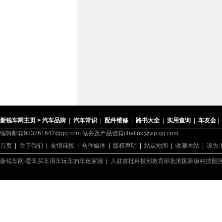
新锐车网主页 >
汽车品牌
|
汽车常识
|
配件维修
|
路书大全
|
实用查询
|
车友会
|
编辑邮箱983761642@qq.com 站务及产品信箱chelink@vip.qq.com
首页
|
关于我们
|
友情链接
|
合作媒体
|
版权声明
|
站点地图
|
收藏本站
|
设为
新锐车网-爱车买车用车玩车的车迷家园
|
入驻首批科技部教育部批准国家级科技园