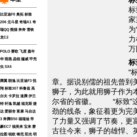
标
比亚迪F0
奥拓
标致
家
206
北斗星
奇瑞A1
奇
为
瑞QQ
熊猫
奔奔
雪铁
力
龙C2
万
POLO
赛欧
飞度
嘉年
华
雨燕
晶锐
骊威
甲壳
标
虫
SX4
“
章。据说别儒的祖先曾到
腾翼
朗逸
比亚迪F3
悦
翔
标致307
科鲁兹
高
狮子，为此就用狮子作为
尔夫
卡罗拉
速腾
伊兰
尔省的省徽。 “标致”
特
轩逸
凯越
福克斯
捷
劲的线条，象征着更为完
达
爱丽舍
富康
马自达
3
奔腾B50
福瑞迪
帝
了力量又强调了节奏，更富
豪EC7
福美来
宝来
赛
古往今来，狮子的雄悍、
拉图
锐欧
锋范
阳光
明