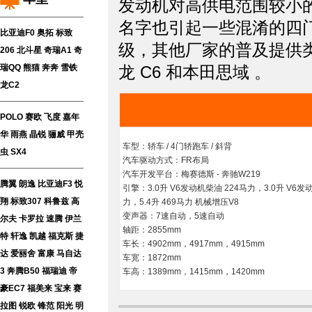
发动机对高供电范围较小的选
名字也引起一些混淆的四门版C
比亚迪F0
奥拓
标致
级，其他厂家的普及提供类
206
北斗星
奇瑞A1
奇
龙 C6 和本田思域 。
瑞QQ
熊猫
奔奔
雪铁
龙C2
POLO
赛欧
飞度
嘉年
华
雨燕
晶锐
骊威
甲壳
车型：轿车 / 4门轿跑车 / 斜背
虫
SX4
汽车驱动方式：FR布局
汽车开发平台：梅赛德斯 - 奔驰W219
腾翼
朗逸
比亚迪F3
悦
引擎：3.0升 V6发动机柴油 224马力，3.0升 V6发动机
翔
标致307
科鲁兹
高
力，5.4升 469马力 机械增压V8
变声器：7速自动，5速自动
尔夫
卡罗拉
速腾
伊兰
轴距：2855mm
特
轩逸
凯越
福克斯
捷
车长：4902mm，4917mm，4915mm
达
爱丽舍
富康
马自达
车宽：1872mm
3
奔腾B50
福瑞迪
帝
车高：1389mm，1415mm，1420mm
豪EC7
福美来
宝来
赛
拉图
锐欧
锋范
阳光
明