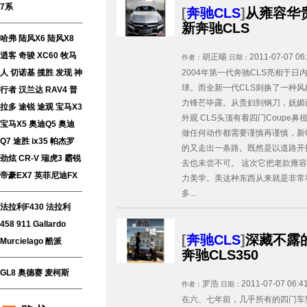
7系
[
奔驰CLS
]
从雍容华
新奔驰CLS
哈弗
陆风X6
陆风X8
逍客
奇骏
XC60
牧马
胡正暘
2011-07-07 06
作者：
日期：
2004年第一代奔驰CLS亮相于
人
切诺基
揽胜
发现
神
球。而全新一代CLS则换了一种
行者
汉兰达
RAV4
普
力锋芒毕露。从贵妇到钢刀，妩媚
拉多
途锐
途观
宝马X3
外观 CLS头顶有着四门Coupe
宝马X5
奥迪Q5
奥迪
做任何动作都需要谨慎再谨慎，新
Q7
途胜
ix35
帕杰罗
的又走出一条路。既然是以道路开
劲炫
CR-V
瑞虎3
霸锐
去也未尝不可。 这次它把老款雍
帝豪EX7
英菲尼迪FX
力美学。美这种东西从来就是非常
多...
法拉利F430
法拉利
458
911
Gallardo
[
奔驰CLS
]
深藏不露的
Murcielago
酷派
奔驰CLS350
GL8
奥德赛
麦柯斯
罗浩
2011-07-07 06:4
作者：
日期：
在六、七年前，几乎所有的四门车