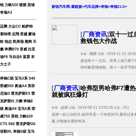
锐
力帆520
骏捷
思域
新锐汽车网-腐败族
>
汽车品牌
>
奔驰
>
奔驰CLS
>
奇瑞A3
迈腾
大众CC
帕萨特
[
厂商资讯
]
双十一过
索纳塔
志翔
君越
蒙迪
救钱包大作战
欧
锐志
凯美瑞
雅阁
天
籁
奔腾B70
君威
比亚
晓辉
2019-11-15 16:0
作者：
日期：
迪F6
马自达6
蓝瑟
东
据说双十一过后，世界上就只剩下
方之子
种叫断臂维纳斯。双十一剁手节刚过
奔驰C级
宝马3系
S40
荣威550
奥迪A4
英菲
[
厂商资讯
]
哈弗型男哈弗F7遭热
就被疯狂爆灯
尼迪G
雷克萨斯ES
雷
克萨斯IS
力狮
奔驰E
赵斌
2019-08-21 13:00:18
251
作者：
日期：
点击：
级
奥迪A6
宝马5系
荣
选择一款心仪的车,如同寻觅一个钟意的TA,要经过多
威750
昊锐
力帆620
量,才能做出爱的终决...
CTS
S60
雷克萨斯GS
讴歌RL
奔驰S级
宝马