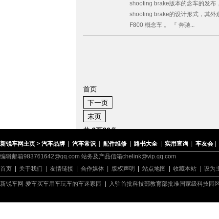
shooting brake版本的念车
shooting brake的设计形
F800 概念车 。 『 奔驰...
首页
下一页
末页
共
3
页
26
条
新锐车网主页 >
汽车品牌
|
汽车常识
|
配件维修
|
路书大全
|
实用查询
|
车友会
|
编辑邮箱983761642@qq.com 站务及产品信箱chelink@vip.qq.com
首页
|
关于我们
|
友情链接
|
合作媒体
|
版权声明
|
站点地图
|
收藏本站
|
设为
新锐车网-爱车买车用车玩车的车迷家园
|
入驻首批科技部教育部批准国家级科技园