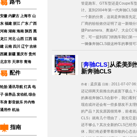
路书
管是跑车、GT车型还是Coupe
计。直到2004年第一代奔驰CL
安徽
内蒙古
上海市
山
一个新的分类，这就是奔驰首先定义
厂商的纷纷效仿证明了这一新细分
东
福建
浙江
广东
广西
捷Panamera、奥迪A7、大众
河南
湖南
海南
陕西
黑
芒，可一提到四门轿跑车我们第一个
龙江
河北
山西
江西
福
一辆像奔驰CLS级这种车的事情可
建
云南
四川
辽宁
吉林
西藏
新疆
重庆市
贵州
北京市
天津市
青海
[
奔驰CLS
]
从柔美到
新奔驰CLS
配件
孟庆嘉
2011-07-07 06
作者：
日期：
轮胎
通讯导航
灯具
电
还记得两天前推出的桌面下载么？在
子
保养品
发动机
综合
的鼻祖奔驰CLS合影中，我们看
车身
影音娱乐
外内饰
现在或许还会有一些多朋友不太理
通用件
机油
的产品？其实原因很简单，前者就
CLS）就有几个理由了，首先它是
还不够么？其次全新的CLS已经
指南
休，我们有必要带着崇敬的心态去