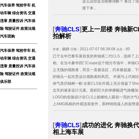
这么说你是否能够理解？ 看过了
汽车保养
驾校学车
机
接下来...
动车辆
综合资讯
交通
违章
质量投诉
汽车保
[
奔驰CLS
]
更上一层楼 奔驰新C
险
驾驶证件
政策法规
拍解析
汽车团购
杨静
2011-07-07 06:39:08
85
作者：
日期：
点击：
汽车保养
驾校学车
机
已于去年巴黎车展首发的奔驰第二代CLS，选择了
动车辆
综合资讯
交通
相。在当今豪华四门Coupe这个细分市场中，奔驰C
违章
质量投诉
汽车保
之无愧的领跑者，而且一直被追赶，仍未被超越，下
险
驾驶证件
政策法规
的镜头一起欣赏这位领跑者的风范。 外观与上代相
俱乐部
体气质仍独树一帜 全新CLS在外观上充分借鉴了Shootin
念车的诸多设计元素。面积巨大的单横幅进气格栅加
LOGO的前脸设计在CLS上能够给人眼前一亮的大
上AMG风格的外观选装套件，那种咄咄逼人的架势直逼
[
奔驰CLS
]
成功的进化 奔驰换代
相上海车展