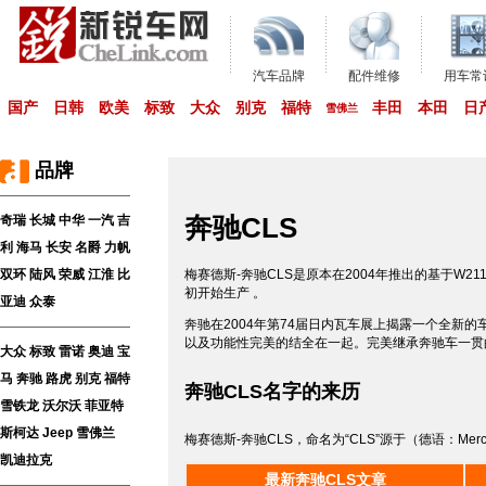
汽车品牌
配件维修
用车常
国产
日韩
欧美
标致
大众
别克
福特
丰田
本田
日
雪佛兰
品牌
奔驰CLS
奇瑞
长城
中华
一汽
吉
利
海马
长安
名爵
力帆
双环
陆风
荣威
江淮
比
梅赛德斯-奔驰CLS是原本在2004年推出的基于W21
初开始生产 。
亚迪
众泰
奔驰在2004年第74届日内瓦车展上揭露一个全新
以及功能性完美的结全在一起。完美继承奔驰车一贯
大众
标致
雷诺
奥迪
宝
马
奔驰
路虎
别克
福特
奔驰CLS名字的来历
雪铁龙
沃尔沃
菲亚特
斯柯达
Jeep
雪佛兰
梅赛德斯-奔驰CLS，命名为“CLS”源于（德语：Mercede
凯迪拉克
最新奔驰CLS文章