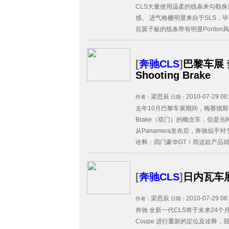
CLS大量使用温柔的线条来勾勒
感。 进气格栅明显来自于SLS，
后翼子板的线条带有明显Ponton风
[
奔驰CLS
]
巴黎车展 
Shooting Brake
梁思辰
2010-07-29 06
作者：
日期：
去年10月巴黎车展期间，梅赛德斯-奔驰
Brake（双门）的概念车，但是当时
从Panamera发布后，奔驰似乎
诠释：四门豪华GT！而这款产品就是全新CL
[
奔驰CLS
]
日内瓦车展
梁思辰
2010-07-29 06
作者：
日期：
奔驰 全新一代CLS将于未来24
Coupe 进行重新的定位及诠释，