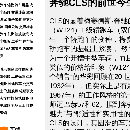
奔驰CLS的前世今
汽车贷款
汽车用品
汽
车品牌
交通违章
驾照
CLS的显着梅赛德斯-奔驰
考试
电子警察
高速公
路
国道公路
交通标志
（W124）E级轿跑车（双门
汽车车牌
法规政策
汽
生一个轿跑车的变种，梅赛
车投诉
二手车
停车场
轿跑车的基础上紧凑 。然
加油站
车管所
汽车规
为一个开槽中型车辆，而且
费
类似的价格给印象（W12
养老保险
医疗保险
失
个销售“的华彩回顾在20 
业保险
工伤保险
生育
1932年），但实际上是
保险
长途汽车
公交巴
士
飞机航班
轮船班次
1967年）的工作风格的第一个
火车时刻
轻轨线路
地
师迈巴赫57和62。据到
铁线路
机场巴士
话费
魅力”与“舒适性和实用性
查询
CLS的设计，其圆滑的车
车型