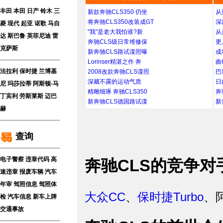
丰田
本田
日产
铃木
三
新款奔驰CLS350 仍坐
从
将奔驰CLS350改装成GT
深
菱
现代
起亚
讴歌
马自
"我"是老大我怕谁?新
从
达
斯巴鲁
英菲尼迪
雷
奔驰CLS级日常维修保
更
克萨斯
新奔驰CLS路试谍照曝
成
Lorinser精湛之作 奔
曲
法拉利
保时捷
兰博基
2008改款奔驰CLS谍照
巴
深藏不露的运动气质
日
尼
玛莎拉蒂
阿斯顿-马
精雕细琢 奔驰CLS350
奔
丁
宾利
劳斯莱斯
迈巴
新奔驰CLS德国路试谍
新
赫
查询
电子警察
违章代码
高
奔驰CLS的竞争对
速违章
报废车辆
汽车
年审
驾照信息
驾照体
大众CC
、
保时捷Turbo
、阿
检
汽车信息
新车上牌
交通事故