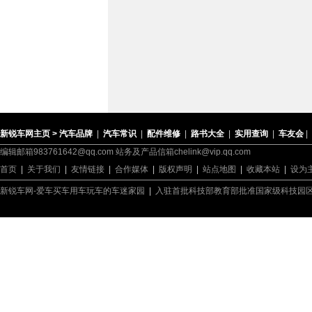
新锐车网主页 >
汽车品牌
|
汽车常识
|
配件维修
|
路书大全
|
实用查询
|
车友会
|
编辑邮箱983761642@qq.com 站务及产品信箱chelink@vip.qq.com
首页
|
关于我们
|
友情链接
|
合作媒体
|
版权声明
|
站点地图
|
收藏本站
|
设为
新锐车网-爱车买车用车玩车的车迷家园
|
入驻首批科技部教育部批准国家级科技园