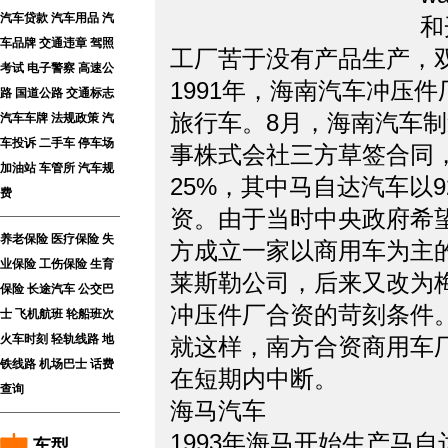
汽车贷款
汽车用品
汽
和
车品牌
交通违章
驾照
工厂苦于没有产品生产，
考试
电子警察
高速公
1991年，海南汽车冲压件厂就开
路
国道公路
交通标志
旅行车。8月，海南汽车
汽车车牌
法规政策
汽
车投诉
二手车
停车场
事株式会社三方草签合同
加油站
车管所
汽车规
25%，其中马自达汽车以929
费
资。由于当时中央政府希
养老保险
医疗保险
失
方成立一家以商用车为主
业保险
工伤保险
生育
莱斯勒公司，后来又改为
保险
长途汽车
公交巴
冲压件厂合资的苛刻条件
士
飞机航班
轮船班次
火车时刻
轻轨线路
地
就这样，南方合资商用车
铁线路
机场巴士
话费
在短期内中断。
查询
海马汽车
1993年海马开始生产马
车型