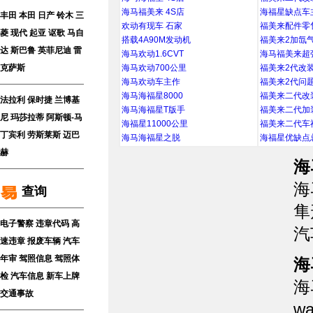
海马福美来 4S店
海福星缺点车
丰田
本田
日产
铃木
三
欢动有现车 石家
福美来配件零
菱
现代
起亚
讴歌
马自
搭载4A90M发动机
福美来2加氙
达
斯巴鲁
英菲尼迪
雷
海马欢动1.6CVT
海马福美来超
克萨斯
海马欢动700公里
福美来2代改
海马欢动车主作
福美来2代问
海马海福星8000
福美来二代改
法拉利
保时捷
兰博基
海马海福星T版手
福美来二代加
尼
玛莎拉蒂
阿斯顿-马
海福星11000公里
福美来二代车
丁
宾利
劳斯莱斯
迈巴
海马海福星之脱
海福星优缺点
赫
海
海
查询
隼
电子警察
违章代码
高
汽
速违章
报废车辆
汽车
年审
驾照信息
驾照体
海
检
汽车信息
新车上牌
海
交通事故
w