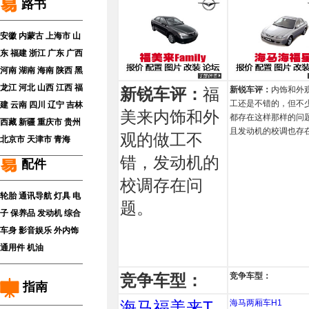
路书
安徽
内蒙古
上海市
山
东
福建
浙江
广东
广西
河南
湖南
海南
陕西
黑
龙江
河北
山西
江西
福
新锐车评：
福
新锐车评：
内饰和外
工还是不错的，但不
建
云南
四川
辽宁
吉林
美来内饰和外
都存在这样那样的问
西藏
新疆
重庆市
贵州
且发动机的校调也存
观的做工不
北京市
天津市
青海
错，发动机的
配件
校调存在问
轮胎
通讯导航
灯具
电
题。
子
保养品
发动机
综合
车身
影音娱乐
外内饰
通用件
机油
竞争车型：
竞争车型：
指南
海马福美来T
海马两厢车H1