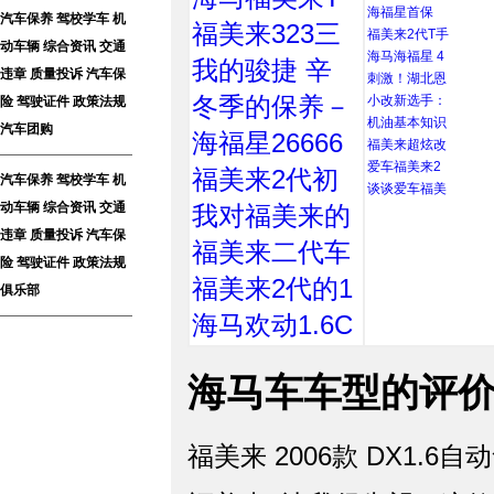
海福星首保
汽车保养
驾校学车
机
福美来323三
福美来2代T手
动车辆
综合资讯
交通
海马海福星 4
我的骏捷 辛
违章
质量投诉
汽车保
刺激！湖北恩
冬季的保养－
小改新选手：
险
驾驶证件
政策法规
机油基本知识
汽车团购
海福星26666
福美来超炫改
爱车福美来2
福美来2代初
汽车保养
驾校学车
机
谈谈爱车福美
动车辆
综合资讯
交通
我对福美来的
违章
质量投诉
汽车保
福美来二代车
险
驾驶证件
政策法规
福美来2代的1
俱乐部
海马欢动1.6C
海马车车型的评
福美来 2006款 DX1.6自