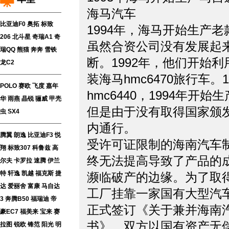
海马汽车
比亚迪F0
奥拓
标致
1994年，海马开始生产
206
北斗星
奇瑞A1
奇
虽然合资公司没有发展起
瑞QQ
熊猫
奔奔
雪铁
断。1992年，他们开始利用马
龙C2
装海马hmc6470旅行车
POLO
赛欧
飞度
嘉年
hmc6440，1994年
华
雨燕
晶锐
骊威
甲壳
但是由于没有取得国家颁
虫
SX4
内通行。
腾翼
朗逸
比亚迪F3
悦
受许可证限制的海南汽车
翔
标致307
科鲁兹
高
终无法提高导致了产品的成
尔夫
卡罗拉
速腾
伊兰
特
轩逸
凯越
福克斯
捷
濒临破产的边缘。为了取
达
爱丽舍
富康
马自达
工厂挂靠一家国有大型汽车
3
奔腾B50
福瑞迪
帝
正式签订《关于兼并海南
豪EC7
福美来
宝来
赛
书》。双方以国有资产无偿
拉图
锐欧
锋范
阳光
明