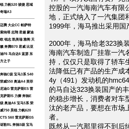
锐
力帆520
骏捷
思域
控股的一汽海南汽车有限
奇瑞A3
地，正式纳入了一汽集
1999年，海马推出采用国产
迈腾
大众CC
帕萨特
索纳塔
志翔
君越
蒙迪
欧
锐志
凯美瑞
雅阁
天
2000年，海马给老32
籁
奔腾B70
君威
比亚
海南汽车制造厂挂靠一汽
迪F6
马自达6
蓝瑟
东
持，仅仅只是取得了轿车
方之子
法降低已有产品的生产成本
奔驰C级
宝马3系
S40
4y（491）发动机的hmc
荣威550
奥迪A4
英菲
的马自达323换装国产的丰
尼迪G
雷克萨斯ES
雷
克萨斯IS
力狮
奔驰E
的稳步增长，消费者对车
级
奥迪A6
宝马5系
荣
汰的老产品，要想在市场上
威750
昊锐
力帆620
者。
CTS
S60
雷克萨斯GS
既然从一汽那里得不到后
讴歌RL
奔驰S级
宝马