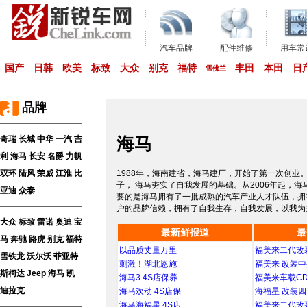
汽车品牌
配件维修
用车常
国产
日韩
欧美
标致
大众
别克
福特
丰田
本田
日
雪佛兰
品牌
海马
奇瑞
长城
中华
一汽
吉
利
海马
长安
名爵
力帆
双环
陆风
荣威
江淮
比
1988年，海南建省，海马建厂，开始了第一次创业。
子， 海马夯实了自我发展的基础。从2006年起，
亚迪
众泰
要的是海马拥有了一批成熟的汽车产业人才队伍，拥
户的品牌信赖，拥有了自我生存，自我发展，以我为
大众
标致
雷诺
奥迪
宝
最新鲜报道
最
马
奔驰
路虎
别克
福特
以品质丈量万里
福美来二代改
雪铁龙
沃尔沃
菲亚特
刺激！湖北恩施
福美来 改装
斯柯达
Jeep
海马
凯
海马3 4S店保养
福美来车载C
迪拉克
海马欢动 4S店保
海福星 改装
海马海福星 4S店
福美来二代改