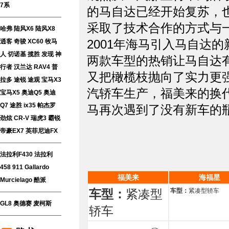
7系
的马自达已经开始复苏，也
采取了技术合作的方式
哈弗
陆风X6
陆风X8
2001年海马引入马自
逍客
奇骏
XC60
牧马
人
切诺基
揽胜
发现
神
两款车型的热销让马自达
行者
汉兰达
RAV4
普
又把橄榄枝抛向了实力更
拉多
途锐
途观
宝马X3
汽轿车生产，福美来的换
宝马X5
奥迪Q5
奥迪
Q7
途胜
ix35
帕杰罗
马再次遇到了没有新车的
劲炫
CR-V
瑞虎3
霸锐
帝豪EX7
英菲尼迪FX
法拉利F430
法拉利
458
911
Gallardo
福美来
海福星
Murcielago
酷派
车型：
紧凑型
车型：
紧凑型轿车
GL8
奥德赛
麦柯斯
轿车