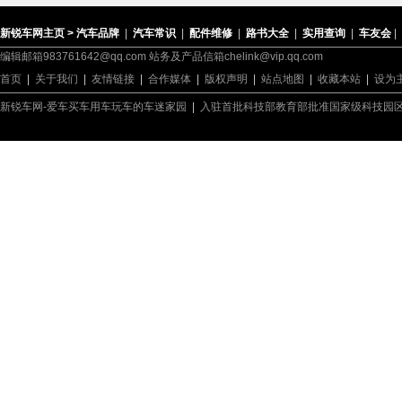
新锐车网主页 >
汽车品牌
|
汽车常识
|
配件维修
|
路书大全
|
实用查询
|
车友会
|
编辑邮箱983761642@qq.com 站务及产品信箱chelink@vip.qq.com
首页
|
关于我们
|
友情链接
|
合作媒体
|
版权声明
|
站点地图
|
收藏本站
|
设为
新锐车网-爱车买车用车玩车的车迷家园
|
入驻首批科技部教育部批准国家级科技园