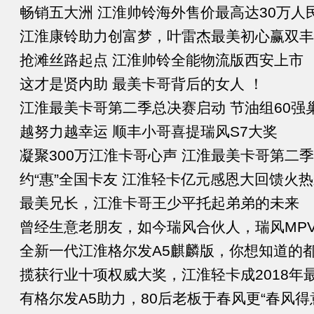
畅销五大洲 江淮帅铃海外售价最高达30万人
江淮康铃助力创富梦，叶雷杰最美初心赢双丰
抢滩丝路起点 江淮帅铃全能物流版西安上市
这才是贤内助 最美卡哥背后的女人 ！
江淮最美卡哥第二季总决赛启动 节油组60强
越努力越幸运 顺丰小哥喜提瑞风S7大奖
凝聚300万江淮卡哥心声 江淮最美卡哥第二
约“惠”全国卡友 江淮轻卡亿元感恩大回馈火
最美兄长，江淮卡哥王少平托起弟弟的未来
曾经生意老朋友，如今瑞风合伙人，瑞风MP
全新一代江淮格尔发A5麒麟版，你想知道的
揽获行业十项权威大奖，江淮轻卡成2018年最
有格尔发A5助力，80后老板于春风更“春风得