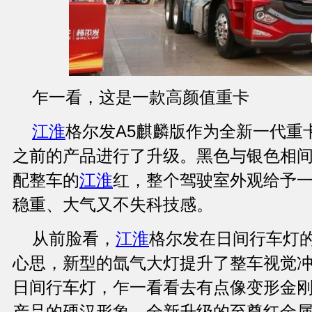
乍一看，这是一款高颜值重卡
江淮
格尔发A5麒麟版作为全新一代重
之前的产品进行了升级。黑色与银色相
配整车的
江淮
红，整个驾驶室外观给予
稳重、大气又不失科技感。
从前脸看，
江淮
格尔发在日间行车灯
心思，新型的氙气大灯提升了整车视觉冲
日间行车灯，乍一看看去有点像变形金
产品的硬汉形象，全新升级的至尊红金