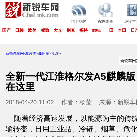
汽车品牌
配件维修
用车常
国产
日韩
欧美
标致
大众
别克
福特
丰田
本田
日
雪佛兰
新锐汽车网-腐败族
>
商用车
>
江淮
>
全新一代江淮格尔发A5麒麟
在这里
2018-04-20 11:02 作者：杨莹 来源：新
随着经济高速发展，以能源为主的传
输转变，日用工业品、冷链、烟草、危