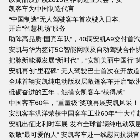
凯客车为中国制造代言
“中国制造”无人驾驶客车首次驶入日本,
开启“智慧机场”服务
助阵高品质“国宾车队”，40辆安凯A9交付首
安凯与华为签订5G智能网联及自动驾驶合作
把脉新能源发展“新时代”，“安凯美丽中国行”
安凯再创“里程碑” 无人驾驶巴士首次在开放
全球首辆安凯纯电动版双层敞篷客车开启“欧洲
砥砺奋进的五年，触摸安凯客车“获得感”
中国客车60年，“重量级”奖项再展安凯风采！
安凯客车洪洋荣获中国客车工业60年“十大卓
安凯出征比利时车展 发布全球首辆纯电动双
致敬“最可爱的人” 安凯客车赴一线慰问抗洪