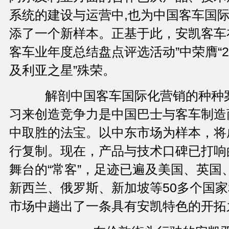
系统的建设与运营中,也为中国客车国
添了一个新样本。正基于此，安凯客车
客车业年度总结盘点评选活动”中荣膺“2
及利亚之星”殊荣。
解剖中国客车国际化营销的种种案
习来创造竞争力是中国巴士与客车制造
中取胜的法宝。以中东市场为样本，将
行复制。现在，产品与技术口碑已打响
舞台的“常客”，足迹已遍及美国、英国
新西兰、俄罗斯、新加坡等50多个国
市场中趟出了一条具有安凯特色的开拓