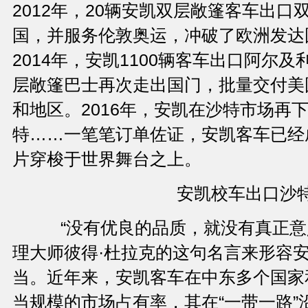
2012年，20辆安凯双层敞篷客车出
国，并服务伦敦奥运，冲破了欧洲发达
2014年，安凯1100辆客车出口阿尔及
层敞篷巴士再次走出国门，批量交付美
和地区。2016年，安凯在沙特市场再下
特……一笔笔订单佐证，安凯客车已经
片穿梭于世界舞台之上。
安凯校车出口沙
“没有优良的品质，就没有真正意
理大师彼得·杜拉克的这句名言来形容
当。近年来，安凯客车在中东多个国家
当规模的市场占有率，其在“一带一路”