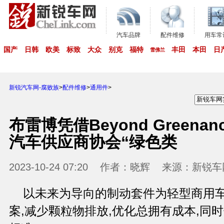
汽车品牌
配件维修
用车常
国产
日韩
欧美
标致
大众
别克
福特
丰田
本田
日
雪佛兰
新锐汽车网-腐败族
>
配件维修
>
通用件
>
布雷博凭借Beyond Green
汽车供应商协会“绿色类
2023-10-24 07:20 作者：晓辉 来源：新
以未来为导向的制动套件为轻型商用
案,减少颗粒物排放,优化总拥有成本,同