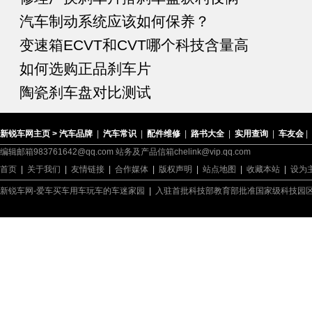
汽车制动系统应该如何保养？
变速箱ECVT和CVT哪个科技含量高
如何选购正品刹车片
陶瓷刹车盘对比测试
新锐车网主页 >
汽车品牌
|
汽车常识
|
配件维修
|
路书大全
|
实用查询
|
车友会
|
编辑邮箱983761642@qq.com 站务及产品信箱chelink@vip.qq.com
首页
|
关于我们
|
友情链接
|
合作媒体
|
版权声明
|
站点地图
|
收藏本站
|
设为
新锐车网-爱车买车用车玩车的车迷家园
|
入驻首批科技部教育部批准国家级科技园