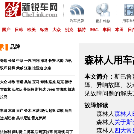
汽车品牌
配件维修
用车常
国产
日韩
欧美
标致
大众
别克
福特
丰田
本田
日
雪佛兰
品牌
森林人用车
奇瑞
长城
中华
一汽
吉利
海马
长安
名爵
力帆
双环
陆风
荣威
江淮
比亚迪
众泰
本文简介：
斯巴鲁
大众
标致
雷诺
奥迪
宝马
奔驰
路虎
别克
福特
障、异响故障、发
雪铁龙
沃尔沃
菲亚特
斯柯达
Jeep
雪佛兰
凯迪
见故障问题的解决
拉克
故障解读
丰田
本田
日产
铃木
三菱
现代
起亚
讴歌
马自
森林人
森林人
达
斯巴鲁
英菲尼迪
雷克萨斯
森林人
关于斯
森林人
四大常
法拉利
保时捷
兰博基尼
玛莎拉蒂
阿斯顿-马丁