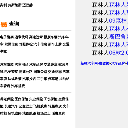
森林人
森林人
宾利
劳斯莱斯
迈巴赫
森林人
森林人
森林人
09森
查询
森林人
森林人
森林人
斯巴鲁
电子警察
违章代码
高速违章
报废车辆
汽车年
森林人
森林人
审
驾照信息
驾照体检
汽车信息
新车上牌
交通
森林人
06款
事故
新锐汽车网-腐败族
>
汽车品牌
>
汽车贷款
汽车用品
汽车品牌
交通违章
驾照考
试
电子警察
高速公路
国道公路
交通标志
汽车
车牌
法规政策
汽车投诉
二手车
停车场
加油站
车管所
汽车规费
养老保险
医疗保险
失业保险
工伤保险
生育保
险
长途汽车
公交巴士
飞机航班
轮船班次
火车
时刻
轻轨线路
地铁线路
机场巴士
话费查询