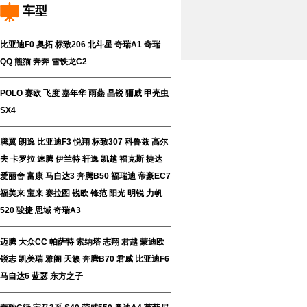
车型
比亚迪F0
奥拓
标致206
北斗星
奇瑞A1
奇瑞
QQ
熊猫
奔奔
雪铁龙C2
POLO
赛欧
飞度
嘉年华
雨燕
晶锐
骊威
甲壳虫
SX4
腾翼
朗逸
比亚迪F3
悦翔
标致307
科鲁兹
高尔
夫
卡罗拉
速腾
伊兰特
轩逸
凯越
福克斯
捷达
爱丽舍
富康
马自达3
奔腾B50
福瑞迪
帝豪EC7
福美来
宝来
赛拉图
锐欧
锋范
阳光
明锐
力帆
520
骏捷
思域
奇瑞A3
迈腾
大众CC
帕萨特
索纳塔
志翔
君越
蒙迪欧
锐志
凯美瑞
雅阁
天籁
奔腾B70
君威
比亚迪F6
马自达6
蓝瑟
东方之子