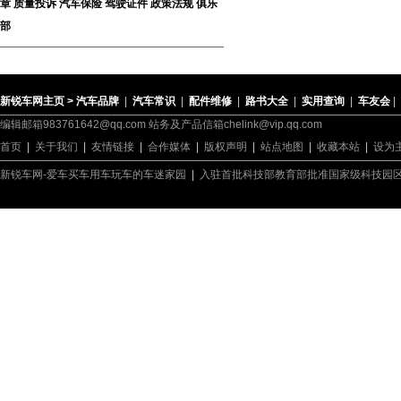
章
质量投诉
汽车保险
驾驶证件
政策法规
俱乐
部
新锐车网主页 >
汽车品牌
|
汽车常识
|
配件维修
|
路书大全
|
实用查询
|
车友会
|
编辑邮箱983761642@qq.com 站务及产品信箱chelink@vip.qq.com
首页
|
关于我们
|
友情链接
|
合作媒体
|
版权声明
|
站点地图
|
收藏本站
|
设为
新锐车网-爱车买车用车玩车的车迷家园
|
入驻首批科技部教育部批准国家级科技园