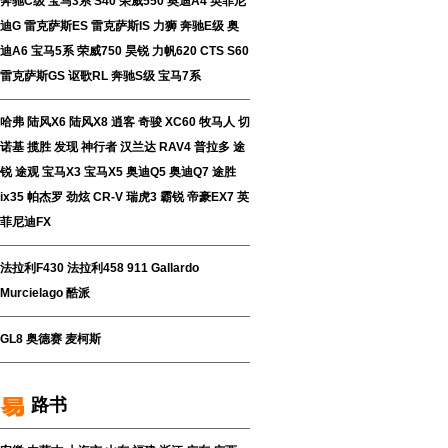
奔驰C级
宝马3系
S40
荣威550
奥迪A4
英菲尼
迪G
雷克萨斯ES
雷克萨斯IS
力狮
奔驰E级
奥
迪A6
宝马5系
荣威750
昊锐
力帆620
CTS
S60
雷克萨斯GS
讴歌RL
奔驰S级
宝马7系
哈弗
陆风X6
陆风X8
逍客
奇骏
XC60
牧马人
切
诺基
揽胜
发现
神行者
汉兰达
RAV4
普拉多
途
锐
途观
宝马X3
宝马X5
奥迪Q5
奥迪Q7
途胜
ix35
帕杰罗
劲炫
CR-V
瑞虎3
霸锐
帝豪EX7
英
菲尼迪FX
法拉利F430
法拉利458
911
Gallardo
Murcielago
酷派
GL8
奥德赛
麦柯斯
路书