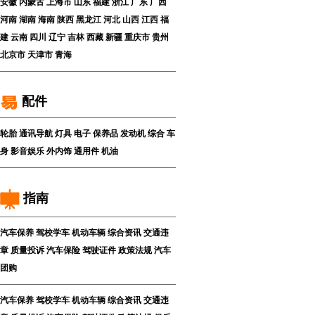
安徽
内蒙古
上海市
山东
福建
浙江
广东
广西
河南
湖南
海南
陕西
黑龙江
河北
山西
江西
福
建
云南
四川
辽宁
吉林
西藏
新疆
重庆市
贵州
北京市
天津市
青海
配件
轮胎
通讯导航
灯具
电子
保养品
发动机
综合
车
身
影音娱乐
外内饰
通用件
机油
指南
汽车保养
驾校学车
机动车辆
综合资讯
交通违
章
质量投诉
汽车保险
驾驶证件
政策法规
汽车
团购
汽车保养
驾校学车
机动车辆
综合资讯
交通违