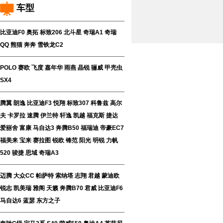
车型
比亚迪F0
奥拓
标致206
北斗星
奇瑞A1
奇瑞
QQ
熊猫
奔奔
雪铁龙C2
POLO
赛欧
飞度
嘉年华
雨燕
晶锐
骊威
甲壳虫
SX4
腾翼
朗逸
比亚迪F3
悦翔
标致307
科鲁兹
高尔
夫
卡罗拉
速腾
伊兰特
轩逸
凯越
福克斯
捷达
爱丽舍
富康
马自达3
奔腾B50
福瑞迪
帝豪EC7
福美来
宝来
赛拉图
锐欧
锋范
阳光
明锐
力帆
520
骏捷
思域
奇瑞A3
迈腾
大众CC
帕萨特
索纳塔
志翔
君越
蒙迪欧
锐志
凯美瑞
雅阁
天籁
奔腾B70
君威
比亚迪F6
马自达6
蓝瑟
东方之子