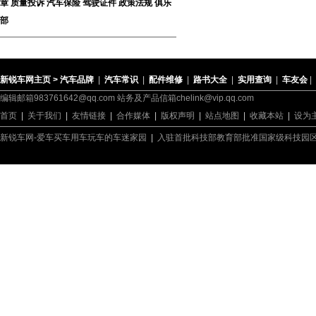
章
质量投诉
汽车保险
驾驶证件
政策法规
俱乐
部
新锐车网主页 >
汽车品牌
|
汽车常识
|
配件维修
|
路书大全
|
实用查询
|
车友会
|
编辑邮箱983761642@qq.com 站务及产品信箱chelink@vip.qq.com
首页
|
关于我们
|
友情链接
|
合作媒体
|
版权声明
|
站点地图
|
收藏本站
|
设为
新锐车网-爱车买车用车玩车的车迷家园
|
入驻首批科技部教育部批准国家级科技园