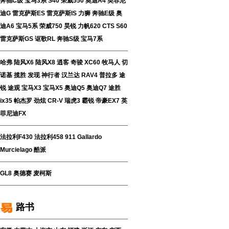
奔驰C级
宝马3系
S40
荣威550
奥迪A4
英菲尼
迪G
雷克萨斯ES
雷克萨斯IS
力狮
奔驰E级
奥
迪A6
宝马5系
荣威750
昊锐
力帆620
CTS
S60
雷克萨斯GS
讴歌RL
奔驰S级
宝马7系
哈弗
陆风X6
陆风X8
逍客
奇骏
XC60
牧马人
切
诺基
揽胜
发现
神行者
汉兰达
RAV4
普拉多
途
锐
途观
宝马X3
宝马X5
奥迪Q5
奥迪Q7
途胜
ix35
帕杰罗
劲炫
CR-V
瑞虎3
霸锐
帝豪EX7
英
菲尼迪FX
法拉利F430
法拉利458
911
Gallardo
Murcielago
酷派
GL8
奥德赛
麦柯斯
路书