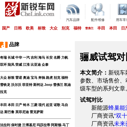
汽车品牌
配件维修
用车常
国产
日韩
欧美
标致
大众
别克
福特
丰田
本田
日
雪佛兰
品牌
骊威试驾对
奇瑞
长城
中华
一汽
吉利
海马
长安
名爵
力帆
双环
陆风
荣威
江淮
比亚迪
众泰
本文简介：
新锐车
大众
标致
雷诺
奥迪
宝马
奔驰
路虎
别克
福特
参数、市场售价、
雪铁龙
沃尔沃
菲亚特
斯柯达
Jeep
雪佛兰
凯迪
级车型的系列文章
拉克
试驾对比
丰田
本田
日产
铃木
三菱
现代
起亚
讴歌
马自
新能源
蜂巢能
达
斯巴鲁
英菲尼迪
雷克萨斯
厂商资讯
“双
厂商资讯
未来
法拉利
保时捷
兰博基尼
玛莎拉蒂
阿斯顿-马丁