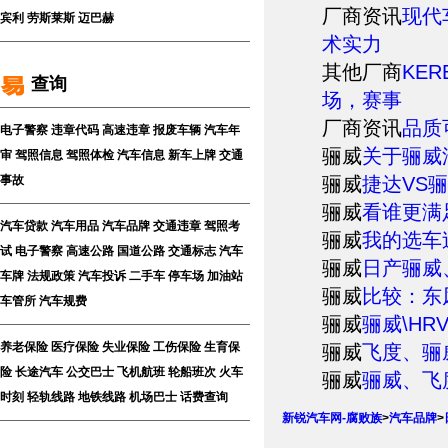
厂商资讯
现代
宾利
劳斯莱斯
迈巴赫
术实力
其他厂商
KE
查询
场，赛事
厂商资讯
品质
电子警察
违章代码
高速违章
报废车辆
汽车年
骊威
关于骊威
审
驾照信息
驾照体检
汽车信息
新车上牌
交通
骊威
捷达VS
事故
骊威
看谁更满
汽车贷款
汽车用品
汽车品牌
交通违章
驾照考
骊威
我的选车
试
电子警察
高速公路
国道公路
交通标志
汽车
骊威
日产骊威
车牌
法规政策
汽车投诉
二手车
停车场
加油站
骊威
比较：东
车管所
汽车规费
骊威
骊威\HR
养老保险
医疗保险
失业保险
工伤保险
生育保
骊威
飞度、骊
险
长途汽车
公交巴士
飞机航班
轮船班次
火车
骊威
骊威、飞
时刻
轻轨线路
地铁线路
机场巴士
话费查询
新锐汽车网-腐败族
>
汽车品牌
>