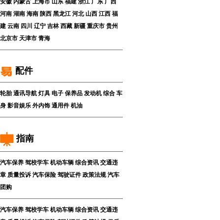
安徽
内蒙古
上海市
山东
福建
浙江
广东
广西
河南
湖南
海南
陕西
黑龙江
河北
山西
江西
福
建
云南
四川
辽宁
吉林
西藏
新疆
重庆市
贵州
北京市
天津市
青海
配件
轮胎
通讯导航
灯具
电子
保养品
发动机
综合
车
身
影音娱乐
外内饰
通用件
机油
指南
汽车保养
驾校学车
机动车辆
综合资讯
交通违
章
质量投诉
汽车保险
驾驶证件
政策法规
汽车
团购
汽车保养
驾校学车
机动车辆
综合资讯
交通违