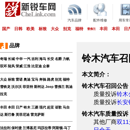
汽车品牌
配件维修
用车常
国产
日韩
欧美
标致
大众
别克
福特
丰田
本田
日
雪佛兰
品牌
铃木汽车召
奇瑞
长城
中华
一汽
吉利
海马
长安
名爵
力帆
双环
陆风
荣威
江淮
比亚迪
众泰
本文简介：
大众
标致
雷诺
奥迪
宝马
奔驰
路虎
别克
福特
铃木汽车召回公告
雪铁龙
沃尔沃
菲亚特
斯柯达
Jeep
雪佛兰
凯迪
质量投诉
铃木
拉克
质量投诉
长安
丰田
本田
日产
铃木
三菱
现代
起亚
讴歌
马自
铃木汽车质量投诉
达
斯巴鲁
英菲尼迪
雷克萨斯
其他厂商
双1
法拉利
保时捷
兰博基尼
玛莎拉蒂
阿斯顿-马丁
日全天