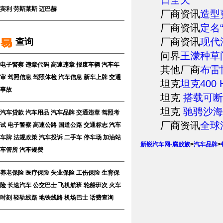
宾利
劳斯莱斯
迈巴赫
厂商资讯
造型
厂商资讯
定名
厂商资讯
现代
查询
问界
王濛种草问
电子警察
违章代码
高速违章
报废车辆
汽车年
其他厂商
布雷
审
驾照信息
驾照体检
汽车信息
新车上牌
交通
坦克
坦克400
事故
坦克
搭载可断开
坦克
驰骋沙海
汽车贷款
汽车用品
汽车品牌
交通违章
驾照考
厂商资讯
全球
试
电子警察
高速公路
国道公路
交通标志
汽车
车牌
法规政策
汽车投诉
二手车
停车场
加油站
新锐汽车网-腐败族
>
汽车品牌
>
车管所
汽车规费
养老保险
医疗保险
失业保险
工伤保险
生育保
险
长途汽车
公交巴士
飞机航班
轮船班次
火车
时刻
轻轨线路
地铁线路
机场巴士
话费查询