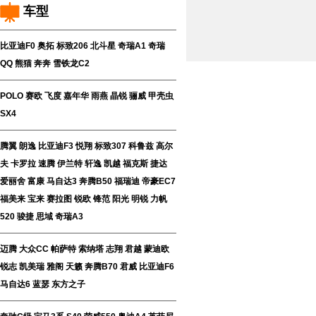
车型
比亚迪F0
奥拓
标致206
北斗星
奇瑞A1
奇瑞
QQ
熊猫
奔奔
雪铁龙C2
POLO
赛欧
飞度
嘉年华
雨燕
晶锐
骊威
甲壳虫
SX4
腾翼
朗逸
比亚迪F3
悦翔
标致307
科鲁兹
高尔
夫
卡罗拉
速腾
伊兰特
轩逸
凯越
福克斯
捷达
爱丽舍
富康
马自达3
奔腾B50
福瑞迪
帝豪EC7
福美来
宝来
赛拉图
锐欧
锋范
阳光
明锐
力帆
520
骏捷
思域
奇瑞A3
迈腾
大众CC
帕萨特
索纳塔
志翔
君越
蒙迪欧
锐志
凯美瑞
雅阁
天籁
奔腾B70
君威
比亚迪F6
马自达6
蓝瑟
东方之子