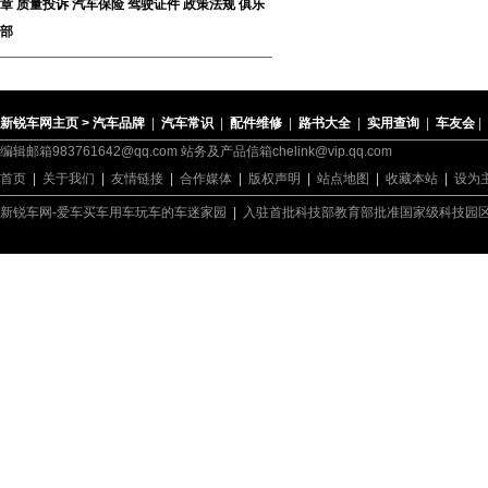
章
质量投诉
汽车保险
驾驶证件
政策法规
俱乐
部
新锐车网主页 >
汽车品牌
|
汽车常识
|
配件维修
|
路书大全
|
实用查询
|
车友会
|
编辑邮箱983761642@qq.com 站务及产品信箱chelink@vip.qq.com
首页
|
关于我们
|
友情链接
|
合作媒体
|
版权声明
|
站点地图
|
收藏本站
|
设为
新锐车网-爱车买车用车玩车的车迷家园
|
入驻首批科技部教育部批准国家级科技园