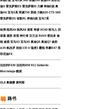
奔驰C级
宝马3系
S40
荣威550
奥迪A4
英菲尼
迪G
雷克萨斯ES
雷克萨斯IS
力狮
奔驰E级
奥
迪A6
宝马5系
荣威750
昊锐
力帆620
CTS
S60
雷克萨斯GS
讴歌RL
奔驰S级
宝马7系
哈弗
陆风X6
陆风X8
逍客
奇骏
XC60
牧马人
切
诺基
揽胜
发现
神行者
汉兰达
RAV4
普拉多
途
锐
途观
宝马X3
宝马X5
奥迪Q5
奥迪Q7
途胜
ix35
帕杰罗
劲炫
CR-V
瑞虎3
霸锐
帝豪EX7
英
菲尼迪FX
法拉利F430
法拉利458
911
Gallardo
Murcielago
酷派
GL8
奥德赛
麦柯斯
路书