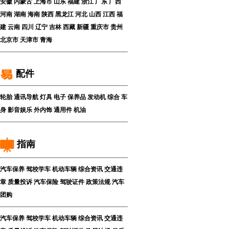
安徽
内蒙古
上海市
山东
福建
浙江
广东
广西
河南
湖南
海南
陕西
黑龙江
河北
山西
江西
福
建
云南
四川
辽宁
吉林
西藏
新疆
重庆市
贵州
北京市
天津市
青海
配件
轮胎
通讯导航
灯具
电子
保养品
发动机
综合
车
身
影音娱乐
外内饰
通用件
机油
指南
汽车保养
驾校学车
机动车辆
综合资讯
交通违
章
质量投诉
汽车保险
驾驶证件
政策法规
汽车
团购
汽车保养
驾校学车
机动车辆
综合资讯
交通违