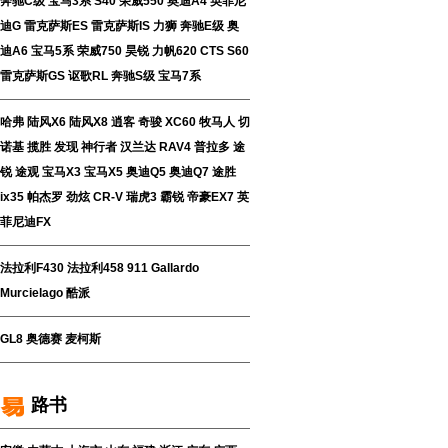
奔驰C级
宝马3系
S40
荣威550
奥迪A4
英菲尼
迪G
雷克萨斯ES
雷克萨斯IS
力狮
奔驰E级
奥
迪A6
宝马5系
荣威750
昊锐
力帆620
CTS
S60
雷克萨斯GS
讴歌RL
奔驰S级
宝马7系
哈弗
陆风X6
陆风X8
逍客
奇骏
XC60
牧马人
切
诺基
揽胜
发现
神行者
汉兰达
RAV4
普拉多
途
锐
途观
宝马X3
宝马X5
奥迪Q5
奥迪Q7
途胜
ix35
帕杰罗
劲炫
CR-V
瑞虎3
霸锐
帝豪EX7
英
菲尼迪FX
法拉利F430
法拉利458
911
Gallardo
Murcielago
酷派
GL8
奥德赛
麦柯斯
路书