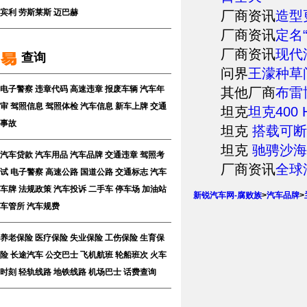
宾利
劳斯莱斯
迈巴赫
厂商资讯
造型
厂商资讯
定名
厂商资讯
现代
查询
问界
王濛种草问
电子警察
违章代码
高速违章
报废车辆
汽车年
其他厂商
布雷
审
驾照信息
驾照体检
汽车信息
新车上牌
交通
坦克
坦克400
事故
坦克
搭载可断开
坦克
驰骋沙海
汽车贷款
汽车用品
汽车品牌
交通违章
驾照考
厂商资讯
全球
试
电子警察
高速公路
国道公路
交通标志
汽车
车牌
法规政策
汽车投诉
二手车
停车场
加油站
新锐汽车网-腐败族
>
汽车品牌
>
车管所
汽车规费
养老保险
医疗保险
失业保险
工伤保险
生育保
险
长途汽车
公交巴士
飞机航班
轮船班次
火车
时刻
轻轨线路
地铁线路
机场巴士
话费查询