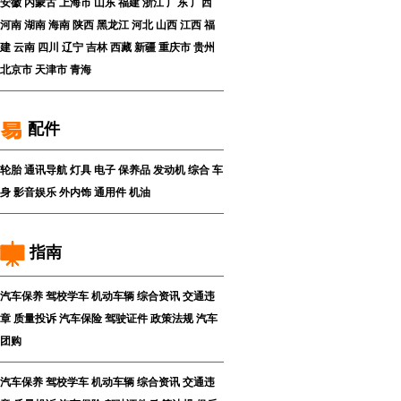
安徽
内蒙古
上海市
山东
福建
浙江
广东
广西
河南
湖南
海南
陕西
黑龙江
河北
山西
江西
福
建
云南
四川
辽宁
吉林
西藏
新疆
重庆市
贵州
北京市
天津市
青海
配件
轮胎
通讯导航
灯具
电子
保养品
发动机
综合
车
身
影音娱乐
外内饰
通用件
机油
指南
汽车保养
驾校学车
机动车辆
综合资讯
交通违
章
质量投诉
汽车保险
驾驶证件
政策法规
汽车
团购
汽车保养
驾校学车
机动车辆
综合资讯
交通违