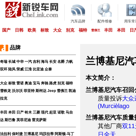
汽车品牌
配件维修
用车常
国产
日韩
欧美
标致
大众
别克
福特
丰田
本田
日
雪佛兰
品牌
兰博基尼汽
奇瑞
长城
中华
一汽
吉利
海马
长安
名爵
力帆
双环
陆风
荣威
江淮
比亚迪
众泰
本文简介：
大众
标致
雷诺
奥迪
宝马
奔驰
路虎
别克
福特
兰博基尼汽车召回
雪铁龙
沃尔沃
菲亚特
斯柯达
Jeep
雪佛兰
凯迪
质量投诉
大众
拉克
(Murcièlago
丰田
本田
日产
铃木
三菱
现代
起亚
讴歌
马自
兰博基尼汽车质量
达
斯巴鲁
英菲尼迪
雷克萨斯
其他厂商
双1
日全天
法拉利
保时捷
兰博基尼
玛莎拉蒂
阿斯顿-马丁