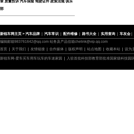
章
质量投诉
汽车保险
驾驶证件
政策法规
俱乐
部
新锐车网主页 >
汽车品牌
|
汽车常识
|
配件维修
|
路书大全
|
实用查询
|
车友会
|
编辑邮箱983761642@qq.com 站务及产品信箱chelink@vip.qq.com
首页
|
关于我们
|
友情链接
|
合作媒体
|
版权声明
|
站点地图
|
收藏本站
|
设为
新锐车网-爱车买车用车玩车的车迷家园
|
入驻首批科技部教育部批准国家级科技园