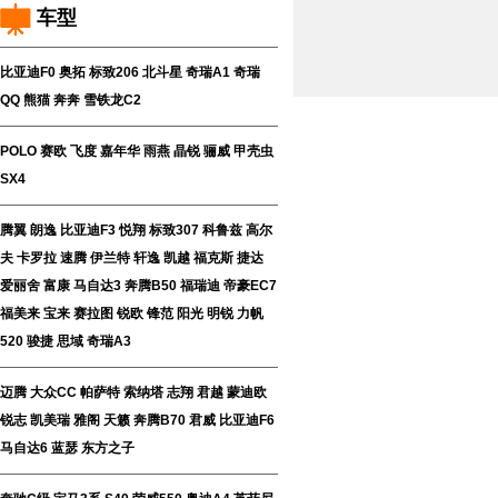
车型
比亚迪F0
奥拓
标致206
北斗星
奇瑞A1
奇瑞
QQ
熊猫
奔奔
雪铁龙C2
POLO
赛欧
飞度
嘉年华
雨燕
晶锐
骊威
甲壳虫
SX4
腾翼
朗逸
比亚迪F3
悦翔
标致307
科鲁兹
高尔
夫
卡罗拉
速腾
伊兰特
轩逸
凯越
福克斯
捷达
爱丽舍
富康
马自达3
奔腾B50
福瑞迪
帝豪EC7
福美来
宝来
赛拉图
锐欧
锋范
阳光
明锐
力帆
520
骏捷
思域
奇瑞A3
迈腾
大众CC
帕萨特
索纳塔
志翔
君越
蒙迪欧
锐志
凯美瑞
雅阁
天籁
奔腾B70
君威
比亚迪F6
马自达6
蓝瑟
东方之子